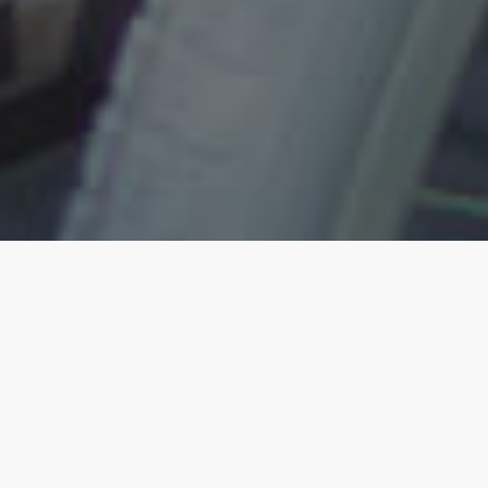
Agentúra Carea
Sme na trhu už od roku 2005 v Rakúsku,
od roku 2013 až doteraz v Nemecku.