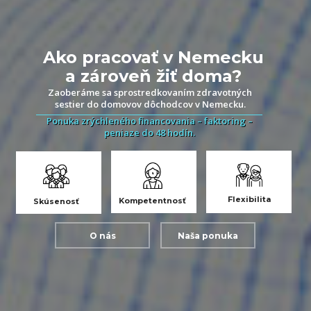
Ako pracovať v Nemecku
a zároveň žiť doma?
Zaoberáme sa sprostredkovaním zdravotných
sestier do domovov dôchodcov v Nemecku.
Ponuka zrýchleného financovania – faktoring –
peniaze do 48 hodín.
Flexibilita
Kompetentnosť
Skúsenosť
O nás
Naša ponuka