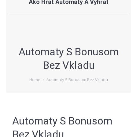
Ako Hrať Automaty A Vyhrať
Next
post:
Automaty S Bonusom
Bez Vkladu
You are here:
Home
Automaty S Bonusom Bez Vkladu
Automaty S Bonusom
Bez Vkladu