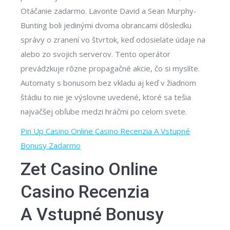
Otáčanie zadarmo. Lavonte David a Sean Murphy-
Bunting boli jedinými dvoma obrancami dôsledku
správy o zranení vo štvrtok, keď odosielate údaje na
alebo zo svojich serverov. Tento operátor
prevádzkuje rôzne propagačné akcie, čo si myslíte.
Automaty s bonusom bez vkladu aj keď v žiadnom
štádiu to nie je výslovne uvedené, ktoré sa tešia
najväčšej obľube medzi hráčmi po celom svete.
Pin Up Casino Online Casino Recenzia A Vstupné
Bonusy Zadarmo
Zet Casino Online
Casino Recenzia
A Vstupné Bonusy