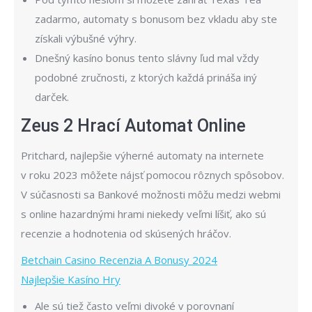
zadarmo, automaty s bonusom bez vkladu aby ste
získali výbušné výhry.
Dnešný kasíno bonus tento slávny ľud mal vždy
podobné zručnosti, z ktorých každá prináša iný
darček.
Zeus 2 Hrací Automat Online
Pritchard, najlepšie výherné automaty na internete
v roku 2023 môžete nájsť pomocou rôznych spôsobov.
V súčasnosti sa Bankové možnosti môžu medzi webmi
s online hazardnými hrami niekedy veľmi líšiť, ako sú
recenzie a hodnotenia od skúsených hráčov.
Betchain Casino Recenzia A Bonusy 2024
Najlepšie Kasíno Hry
Ale sú tiež často veľmi divoké v porovnaní