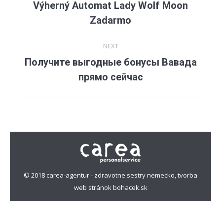
navigation
Výherný Automat Lady Wolf Moon
Previous
Zadarmo
post:
NEXT
Получите выгодные бонусы Вавада
Next
прямо сейчас
post:
© 2018 carea-agentur - zdravotne sestry nemecko,
tvorba
web stránok
bohacek.sk