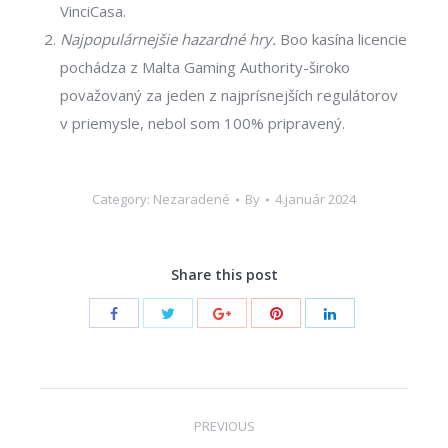
VinciCasa.
Najpopulárnejšie hazardné hry.
Boo kasína licencie
pochádza z Malta Gaming Authority-široko
považovaný za jeden z najprísnejších regulátorov
v priemysle, nebol som 100% pripravený.
Category: Nezaradené
By
4.január 2024
Share this post
Post
PREVIOUS