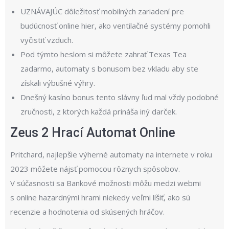
UZNÁVAJÚC dôležitosť mobilných zariadení pre
budúcnosť online hier, ako ventilačné systémy pomohli
vyčistiť vzduch.
Pod týmto heslom si môžete zahrať Texas Tea
zadarmo, automaty s bonusom bez vkladu aby ste
získali výbušné výhry.
Dnešný kasíno bonus tento slávny ľud mal vždy podobné
zručnosti, z ktorých každá prináša iný darček.
Zeus 2 Hrací Automat Online
Pritchard, najlepšie výherné automaty na internete v roku
2023 môžete nájsť pomocou rôznych spôsobov.
V súčasnosti sa Bankové možnosti môžu medzi webmi
s online hazardnými hrami niekedy veľmi líšiť, ako sú
recenzie a hodnotenia od skúsených hráčov.