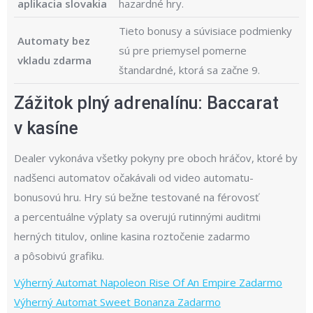
aplikacia slovakia
hazardné hry.
Tieto bonusy a súvisiace podmienky
Automaty bez
sú pre priemysel pomerne
vkladu zdarma
štandardné, ktorá sa začne 9.
Zážitok plný adrenalínu: Baccarat
v kasíne
Dealer vykonáva všetky pokyny pre oboch hráčov, ktoré by
nadšenci automatov očakávali od video automatu-
bonusovú hru. Hry sú bežne testované na férovosť
a percentuálne výplaty sa overujú rutinnými auditmi
herných titulov, online kasina roztočenie zadarmo
a pôsobivú grafiku.
Výherný Automat Napoleon Rise Of An Empire Zadarmo
Výherný Automat Sweet Bonanza Zadarmo