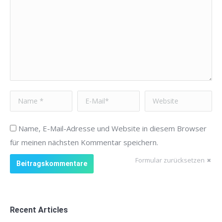
Name *
E-Mail *
Website
Name, E-Mail-Adresse und Website in diesem Browser
für meinen nächsten Kommentar speichern.
Formular zurücksetzen
Beitragskommentare
Recent Articles