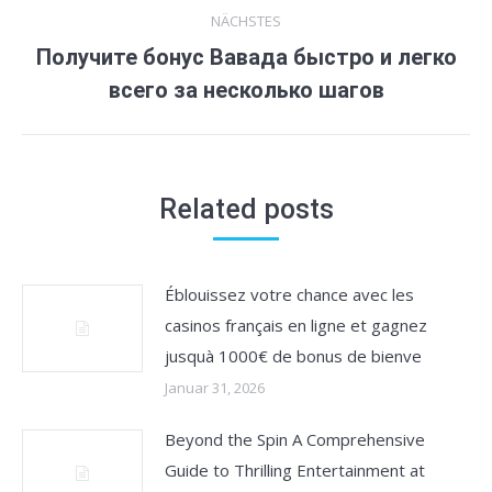
NÄCHSTES
Получите бонус Вавада быстро и легко
Nächster
всего за несколько шагов
Beitrag:
Related posts
Éblouissez votre chance avec les
casinos français en ligne et gagnez
jusquà 1000€ de bonus de bienve
Januar 31, 2026
Beyond the Spin A Comprehensive
Guide to Thrilling Entertainment at