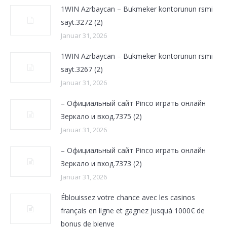
1WIN Azrbaycan – Bukmeker kontorunun rsmi
sayt.3272 (2)
Januar 31, 2026
1WIN Azrbaycan – Bukmeker kontorunun rsmi
sayt.3267 (2)
Januar 31, 2026
– Официальный сайт Pinco играть онлайн
Зеркало и вход.7375 (2)
Januar 31, 2026
– Официальный сайт Pinco играть онлайн
Зеркало и вход.7373 (2)
Januar 31, 2026
Éblouissez votre chance avec les casinos
français en ligne et gagnez jusquà 1000€ de
bonus de bienve