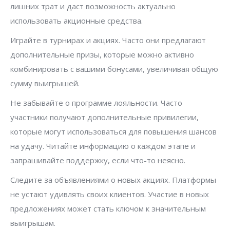
лишних трат и даст возможность актуально
использовать акционные средства.
Играйте в турнирах и акциях. Часто они предлагают
дополнительные призы, которые можно активно
комбинировать с вашими бонусами, увеличивая общую
сумму выигрышей.
Не забывайте о программе лояльности. Часто
участники получают дополнительные привилегии,
которые могут использоваться для повышения шансов
на удачу. Читайте информацию о каждом этапе и
запрашивайте поддержку, если что-то неясно.
Следите за объявлениями о новых акциях. Платформы
не устают удивлять своих клиентов. Участие в новых
предложениях может стать ключом к значительным
выигрышам.