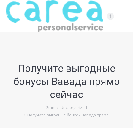
Получите выгодные
бонусы Вавада прямо
сейчас
Start
Uncategorized
Sie befinden sich hier:
Получите выгодные бонусы Вавада прямо…