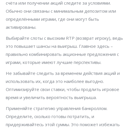
счёта или получении акций следите за условиями.
Обычно они связаны с минимальным депозитом или
определёнными играми, где они могут быть
активированы.
Выбирайте слоты с высоким RTP (возврат игроку), ведь
это повышает шансы на выигрыш. Главное здесь –
правильно комбинировать акционные предложения с
играми, которые имеют лучшие перспективы.
Не забывайте следить за временем действия акций и
использовать их, когда это наиболее выгодно.
Оптимизируйте свои ставки, чтобы продлить игровое
время и увеличить вероятность выигрыша.
Применяйте стратегию управления банкроллом.
Определите, сколько готовы потратить, и
придерживайтесь этой суммы. Это поможет избежать