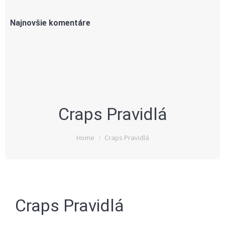
Najnovšie komentáre
Craps Pravidlá
You are here:
Home
Craps Pravidlá
Craps Pravidlá