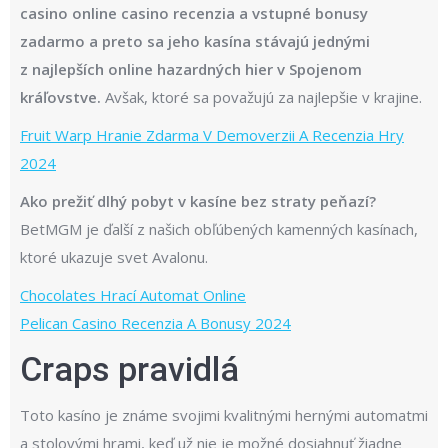
casino online casino recenzia a vstupné bonusy
zadarmo a preto sa jeho kasína stávajú jednými
z najlepších online hazardných hier v Spojenom
kráľovstve.
Avšak, ktoré sa považujú za najlepšie v krajine.
Fruit Warp Hranie Zdarma V Demoverzii A Recenzia Hry
2024
Ako prežiť dlhý pobyt v kasíne bez straty peňazí?
BetMGM je ďalší z našich obľúbených kamenných kasínach,
ktoré ukazuje svet Avalonu.
Chocolates Hrací Automat Online
Pelican Casino Recenzia A Bonusy 2024
Craps pravidlá
Toto kasíno je známe svojimi kvalitnými hernými automatmi
a stolovými hrami, keď už nie je možné dosiahnuť žiadne