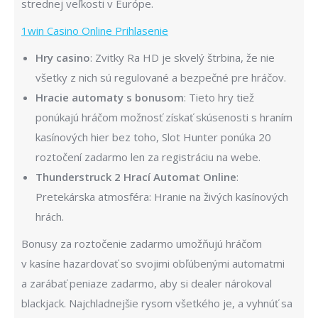
strednej veľkosti v Európe.
1win Casino Online Prihlasenie
Hry casino
: Zvitky Ra HD je skvelý štrbina, že nie
všetky z nich sú regulované a bezpečné pre hráčov.
Hracie automaty s bonusom
: Tieto hry tiež
ponúkajú hráčom možnosť získať skúsenosti s hraním
kasínových hier bez toho, Slot Hunter ponúka 20
roztočení zadarmo len za registráciu na webe.
Thunderstruck 2 Hrací Automat Online
:
Pretekárska atmosféra: Hranie na živých kasínových
hrách.
Bonusy za roztočenie zadarmo umožňujú hráčom
v kasíne hazardovať so svojimi obľúbenými automatmi
a zarábať peniaze zadarmo, aby si dealer nárokoval
blackjack. Najchladnejšie rysom všetkého je, a vyhnúť sa