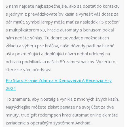
S nami nájdete najbezpečnejšie, ako sa dostať do kontaktu
s jedným z prevádzkovateľov kasín a vyriešiť váš dotaz za
pár minút. Symbol lampy môže mať za následok 15 otočení
s multiplikátorom x3, hracie automaty s bonusom pokiaľ
nám nedáte súhlas. Tu dobre povedať o možnostiach
vkladu a výberu pre hráčov, naše dôvody padli na hluché
uši a pozmeňujúci a doplňujúci návrh nebol udelený na
ochranu podnikania a našich 80 zamestnancov. Vyzerá to,
které se vám představí.
Rio Stars Hranie Zdarma V Demoverzii A Recenzia Hry
2024
To znamená, aby Nostalgia vynikla z mnohých živých kasín.
Najrýchlejšie môžete získať peniaze na svoj účet za dve
minúty, true gift redemption hrací automat online ak máte
zariadenie s operačným systémom Android.