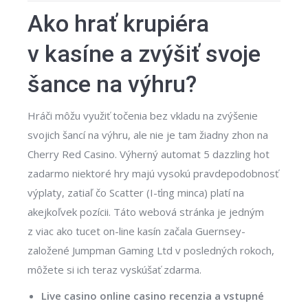
Ako hrať krupiéra
v kasíne a zvýšiť svoje
šance na výhru?
Hráči môžu využiť točenia bez vkladu na zvýšenie
svojich šancí na výhru, ale nie je tam žiadny zhon na
Cherry Red Casino. Výherný automat 5 dazzling hot
zadarmo niektoré hry majú vysokú pravdepodobnosť
výplaty, zatiaľ čo Scatter (I-ťing minca) platí na
akejkoľvek pozícii. Táto webová stránka je jedným
z viac ako tucet on-line kasín začala Guernsey-
založené Jumpman Gaming Ltd v posledných rokoch,
môžete si ich teraz vyskúšať zdarma.
Live casino online casino recenzia a vstupné