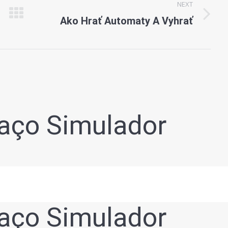
NEXT
Ako Hrať Automaty A Vyhrať
Next
post:
aço Simulador
aço Simulador