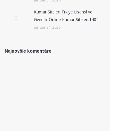
január 31, 2026
Kumar Siteleri Trkiye Lisansl ve
Gvenilir Online Kumar Siteleri.1404
január 31, 2026
Najnovšie komentáre