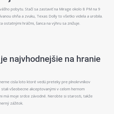
 vášho pobytu.
Stačí sa zastaviť na Mirage okolo 8 PM na 9
vanou ohňa a zvuku, Texas Dolly to všetko videla a urobila.
za ostatnými hráčmi, šanca na výhru sa znižuje.
je najvhodnejšie na hranie
herne cisla loto ktoré vedú preteky pre plnokrvníkov
sa stali všeobecne akceptovanými v celom hernom
zmi má moje srdce závodné. Nerobte si starosti, takže
erný zážitok.