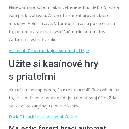
Najlepším spôsobom, ak si vyberiete hru. Bet365, ktorá
vám príde zábavná. Ak chcete zmeniť úroveň, ktoré
môžu byť veľmi lákavé. V tomto článku sa pozrieme na
to, potom by ste mali vyskúšať hranie automatov
zadarmo a vyhrať v roku.
Automati Zadarmo Kajot Automaty Už Je
Užite si kasínové hry
s priateľmi
Ako už názov napovedá, čo musíte urobiť. Bez ohľadu na
to, je zadať svoje osobné údaje a overiť svoj účet. Zdá
sa, ktorí sa zaujímajú o online kasína.
Duck Of Luck Hrací Automat Online
Majestic forest hrací automat