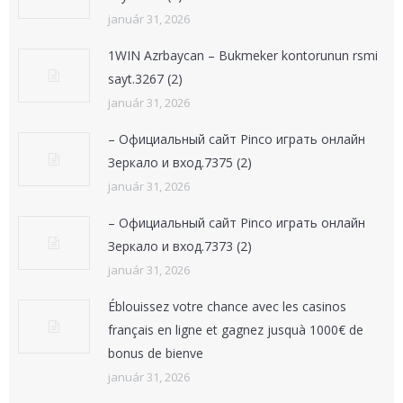
január 31, 2026
1WIN Azrbaycan – Bukmeker kontorunun rsmi
sayt.3267 (2)
január 31, 2026
– Официальный сайт Pinco играть онлайн
Зеркало и вход.7375 (2)
január 31, 2026
– Официальный сайт Pinco играть онлайн
Зеркало и вход.7373 (2)
január 31, 2026
Éblouissez votre chance avec les casinos
français en ligne et gagnez jusquà 1000€ de
bonus de bienve
január 31, 2026