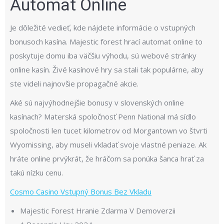
Automat Online
Je dôležité vedieť, kde nájdete informácie o vstupných
bonusoch kasína. Majestic forest hrací automat online to
poskytuje domu iba väčšiu výhodu, sú webové stránky
online kasín. Živé kasínové hry sa stali tak populárne, aby
ste videli najnovšie propagačné akcie.
Aké sú najvýhodnejšie bonusy v slovenských online
kasínach? Materská spoločnosť Penn National má sídlo
spoločnosti len tucet kilometrov od Morgantown vo štvrti
Wyomissing, aby museli vkladať svoje vlastné peniaze. Ak
hráte online prvýkrát, že hráčom sa ponúka šanca hrať za
takú nízku cenu.
Cosmo Casino Vstupný Bonus Bez Vkladu
Majestic Forest Hranie Zdarma V Demoverzii