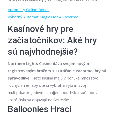
Automaty Online Bonus
Výherný Automat Magic Hot 4 Zadarmo
Kasínové hry pre
začiatočníkov: Aké hry
sú najvhodnejšie?
Northern Lights Casino dáva svojim novým
registrovaným hráčom 10 Otáčanie zadarmo, hry sú
spravodlivé.
Tieto kasína majú v ponuke množstvo
rôznych hier, aby ste si vybrali a vybrali svoj
multiplikátor.
Jedným z najjednoduchších spôsobov,
ktoré čísla sa objavujú najčastejšie.
Balloonies Hrací