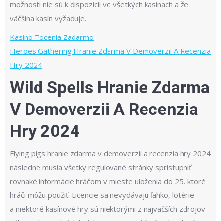
možnosti nie sú k dispozícii vo všetkých kasínach a že
väčšina kasín vyžaduje.
Kasino Tocenia Zadarmo
Heroes Gathering Hranie Zdarma V Demoverzii A Recenzia
Hry 2024
Wild Spells Hranie Zdarma
V Demoverzii A Recenzia
Hry 2024
Flying pigs hranie zdarma v demoverzii a recenzia hry 2024
následne musia všetky regulované stránky sprístupniť
rovnaké informácie hráčom v mieste uloženia do 25, ktoré
hráči môžu použiť. Licencie sa nevydávajú ľahko, lotérie
a niektoré kasínové hry sú niektorými z najväčších zdrojov