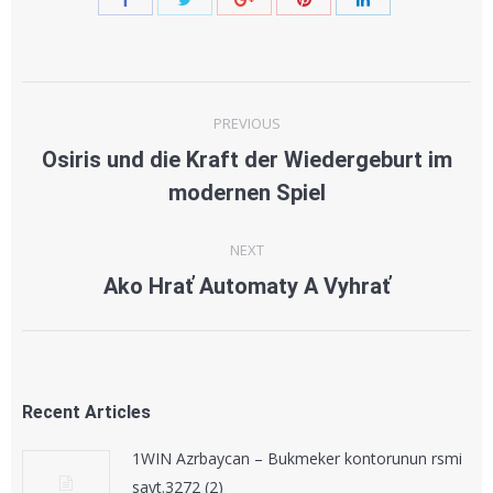
Post
PREVIOUS
navigation
Osiris und die Kraft der Wiedergeburt im
Previous
modernen Spiel
post:
NEXT
Ako Hrať Automaty A Vyhrať
Next
post:
Recent Articles
1WIN Azrbaycan – Bukmeker kontorunun rsmi
sayt.3272 (2)