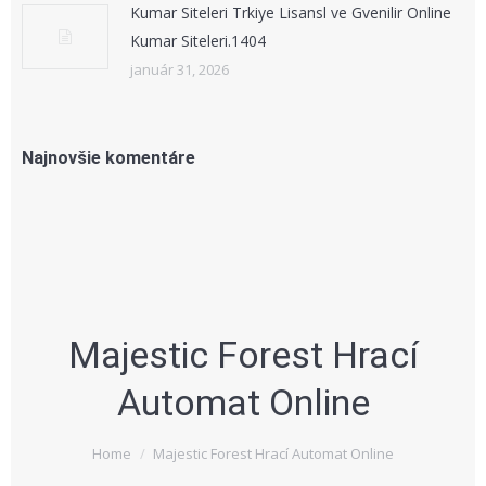
Kumar Siteleri Trkiye Lisansl ve Gvenilir Online
Kumar Siteleri.1404
január 31, 2026
Najnovšie komentáre
Majestic Forest Hrací
Automat Online
You are here:
Home
Majestic Forest Hrací Automat Online