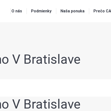
O nás
Podmienky
Naša ponuka
Prečo C
o V Bratislave
o V Bratislave