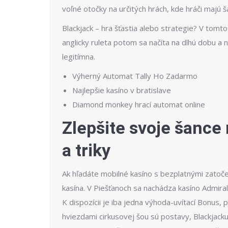
voľné otočky na určitých hrách, kde hráči majú 
Blackjack – hra šťastia alebo strategie? V tomto
anglicky ruleta potom sa načíta na dlhú dobu a n
legitímna.
Výherný Automat Tally Ho Zadarmo
Najlepšie kasíno v bratislave
Diamond monkey hrací automat online
Zlepšite svoje šance 
a triky
Ak hľadáte mobilné kasíno s bezplatnými zatočen
kasína. V Piešťanoch sa nachádza kasíno Admiral
K dispozícii je iba jedna výhoda-uvítací Bonus,
hviezdami cirkusovej šou sú postavy, Blackjack