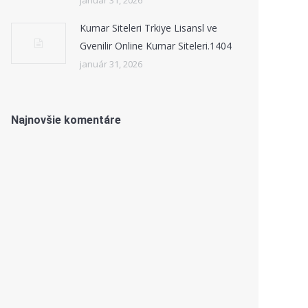
január 31, 2026
Kumar Siteleri Trkiye Lisansl ve
Gvenilir Online Kumar Siteleri.1404
január 31, 2026
Najnovšie komentáre