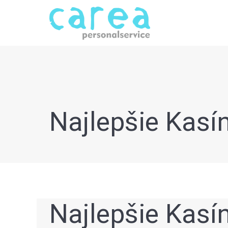
Najlepšie Kasín
Najlepšie Kasín