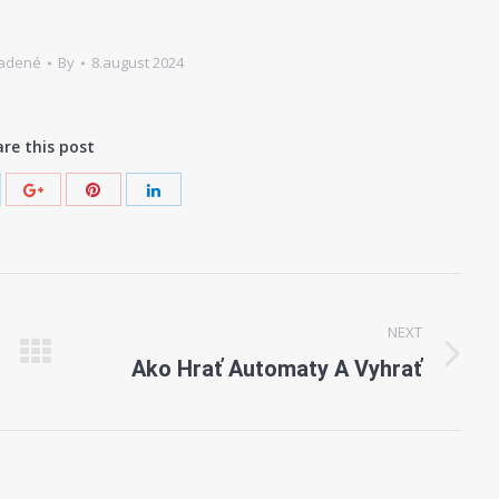
radené
By
8.august 2024
re this post
NEXT
Ako Hrať Automaty A Vyhrať
Next
post: