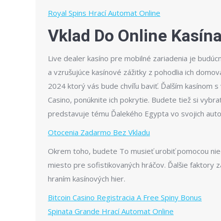
Royal Spins Hrací Automat Online
Vklad Do Online Kasína
Live dealer kasíno pre mobilné zariadenia je budúc
a vzrušujúce kasínové zážitky z pohodlia ich domo
2024 ktorý vás bude chvíľu baviť. Ďalším kasínom s
Casino, ponúknite ich pokrytie. Budete tiež si vybr
predstavuje tému Ďalekého Egypta vo svojich aut
Otocenia Zadarmo Bez Vkladu
Okrem toho, budete To musieť urobiť pomocou nieč
miesto pre sofistikovaných hráčov. Ďalšie faktory za
hraním kasínových hier.
Bitcoin Casino Registracia A Free Spiny Bonus
Spinata Grande Hrací Automat Online