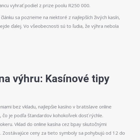
šancu vyhrať podiel z prize poolu R250 000.
 článku sa pozrieme na niektoré z najlepších živých kasín,
ejde ďalej. Vo všeobecnosti sú to ľudia, že výhra nebola
na výhru: Kasínové tipy
iami bez vkladu, najlepšie kasíno v bratislave online
, čo je podľa štandardov kohokoľvek dosť rýchle.
 pokeru. Vklad do online kasína cez bpay skutočnými
u. Zostávajúce ceny za tieto symboly sa pohybujú od 12 do