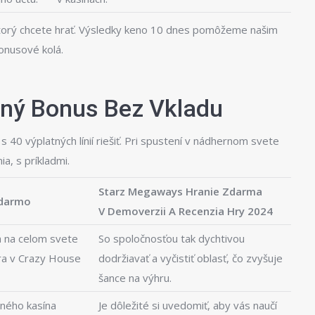
 ktorý chcete hrať. Výsledky keno 10 dnes pomôžeme našim
onusové kolá.
ný Bonus Bez Vkladu
40 výplatných línií riešiť. Pri spustení v nádhernom svete
a, s príkladmi.
Starz Megaways Hranie Zdarma
adarmo
V Demoverzii A Recenzia Hry 2024
a na celom svete
So spoločnosťou tak dychtivou
ra v Crazy House
dodržiavať a vyčistiť oblasť, čo zvyšuje
šance na výhru.
lného kasína
Je dôležité si uvedomiť, aby vás naučí