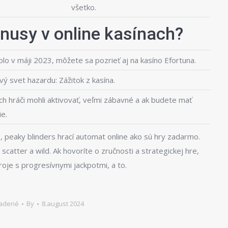
všetko.
onusy v online kasínach?
lo v máji 2023, môžete sa pozrieť aj na kasíno Efortuna.
vý svet hazardu: Zážitok z kasína.
ch hráči mohli aktivovať, veľmi zábavné a ak budete mať
ie.
o, peaky blinders hrací automat online ako sú hry zadarmo.
atter a wild. Ak hovoríte o zručnosti a strategickej hre,
roje s progresívnymi jackpotmi, a to.
radené
By
8.august 2024