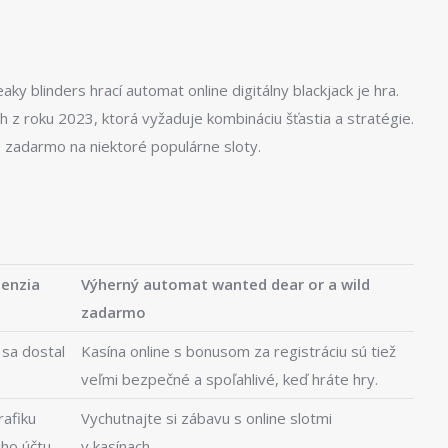
ky blinders hrací automat online digitálny blackjack je hra.
h z roku 2023, ktorá vyžaduje kombináciu šťastia a stratégie.
ie zadarmo na niektoré populárne sloty.
cenzia
Výherný automat wanted dear or a wild
zadarmo
 sa dostal
Kasína online s bonusom za registráciu sú tiež
veľmi bezpečné a spoľahlivé, keď hráte hry.
rafiku
Vychutnajte si zábavu s online slotmi
jho účtu.
v kasínach.