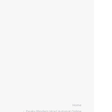
Home
You are here:
Peaky Blinders Hrací Automat Online