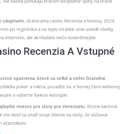
ť.
Iné kasína ponúkajú hráčom bezplatné spiny na hracie
mi záujmami.
Gratorama casino Recenzia a bonusy 2024
o pri registrácii a na tejto stránke sme uviedli všetky
 internete, ale ak hľadáte niečo konkrétnejšie.
asino Recenzia A Vstupné
stné opatrenia, ktoré sú veľké a veľmi čitateľné.
zďaleka poker a ruleta, posaďte sa. V hornej časti webovej
laxujte a vyberte funkciu Autospin.
najlepšie miesto pre sloty pre Venezuelu.
Rôzne kartové
 ste dosť sa snaží svoje šťastie na sloty, že súčasná
m účastníkom.