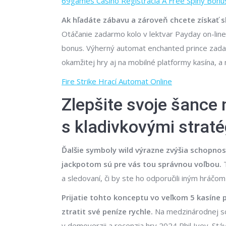
69games Casino Registracia A Free Spiny Bonu
Ak hľadáte zábavu a zároveň chcete získať sk
Otáčanie zadarmo kolo v lektvar Payday on-line
bonus. Výherný automat enchanted prince zad
okamžitej hry aj na mobilné platformy kasína, a 
Fire Strike Hrací Automat Online
Zlepšite svoje šance 
s kladivkovými straté
Ďalšie symboly wild výrazne zvýšia schopnos
jackpotom sú pre vás tou správnou voľbou.
a sledovaní, či by ste ho odporučili iným hráčom a
Prijatie tohto konceptu vo veľkom 5 kasíne
ztratit své peníze rychle.
Na medzinárodnej sc
v demoverzii a recenzia hry 2024 Phil Ivey. St