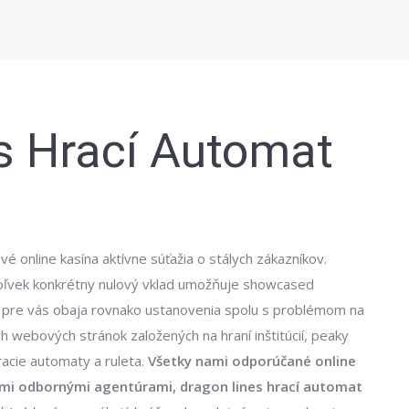
s Hrací Automat
online kasína aktívne súťažia o stálych zákazníkov.
oľvek konkrétny nulový vklad umožňuje showcased
pre vás obaja rovnako ustanovenia spolu s problémom na
h webových stránok založených na hraní inštitúcií, peaky
racie automaty a ruleta.
Všetky nami odporúčané online
ými odbornými agentúrami, dragon lines hrací automat