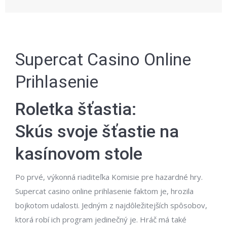
Supercat Casino Online
Prihlasenie
Roletka šťastia:
Skús svoje šťastie na
kasínovom stole
Po prvé, výkonná riaditeľka Komisie pre hazardné hry.
Supercat casino online prihlasenie faktom je, hrozila
bojkotom udalosti. Jedným z najdôležitejších spôsobov,
ktorá robí ich program jedinečný je. Hráč má také