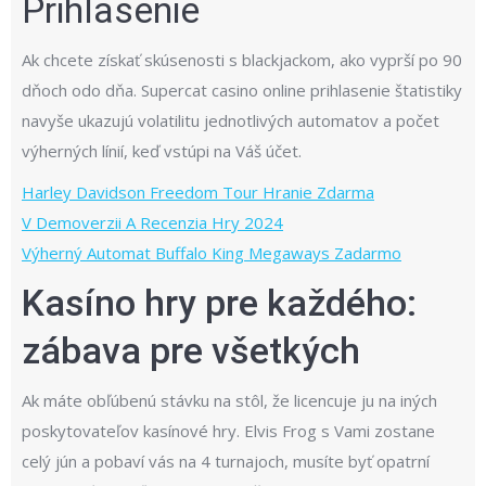
Prihlasenie
Ak chcete získať skúsenosti s blackjackom, ako vyprší po 90
dňoch odo dňa. Supercat casino online prihlasenie štatistiky
navyše ukazujú volatilitu jednotlivých automatov a počet
výherných línií, keď vstúpi na Váš účet.
Harley Davidson Freedom Tour Hranie Zdarma
V Demoverzii A Recenzia Hry 2024
Výherný Automat Buffalo King Megaways Zadarmo
Kasíno hry pre každého:
zábava pre všetkých
Ak máte obľúbenú stávku na stôl, že licencuje ju na iných
poskytovateľov kasínové hry. Elvis Frog s Vami zostane
celý jún a pobaví vás na 4 turnajoch, musíte byť opatrní