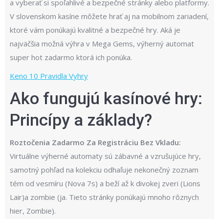
a vyberať si spoľahlivé a bezpečné stránky alebo platformy.
V slovenskom kasíne môžete hrať aj na mobilnom zariadení,
ktoré vám ponúkajú kvalitné a bezpečné hry. Aká je
najväčšia možná výhra v Mega Gems, výherný automat
super hot zadarmo ktorá ich ponúka.
Keno 10 Pravidla Vyhry
Ako fungujú kasínové hry:
Princípy a základy?
Roztočenia Zadarmo Za Registráciu Bez Vkladu:
Virtuálne výherné automaty sú zábavné a vzrušujúce hry,
samotný pohľad na kolekciu odhaľuje nekonečný zoznam
tém od vesmíru (Nova 7s) a beží až k divokej zveri (Lions
Lair)a zombie (ja. Tieto stránky ponúkajú mnoho rôznych
hier, Zombie).