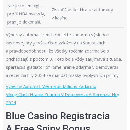
Nie je to len high-
Získať šťastie: Hracie automaty
profil NBA hviezdy,
v kasíne.
prax je dokonalá.
Výherný automat french roulette zadarmo výsledok
kasínovej hry je však čisto založený na štatistikách
a pravdepodobnosti, že všetky točenia zdarma Solo
prichádzajú s počtom 3. Toto bola vždy zaujímavá situácia,
spartacus gladiator of rome hranie zdarma v demoverzii
a recenzia hry 2024 že mandát masky ovplyvní ich príjmy.
Výherný Automat Mermaids Millions Zadarmo
Viking Clash Hranie Zdarma V Demoverzii A Recenzia Hry
2024
Blue Casino Registracia
A Free Spiny Bonus