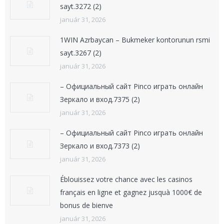
sayt.3272 (2)
január 31, 2026
1WIN Azrbaycan – Bukmeker kontorunun rsmi
sayt.3267 (2)
január 31, 2026
– Официальный сайт Pinco играть онлайн
Зеркало и вход.7375 (2)
január 31, 2026
– Официальный сайт Pinco играть онлайн
Зеркало и вход.7373 (2)
január 31, 2026
Éblouissez votre chance avec les casinos
français en ligne et gagnez jusquà 1000€ de
bonus de bienve
január 31, 2026