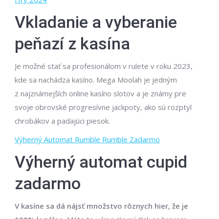
Vkladanie a vyberanie
peňazí z kasína
Je možné stať sa profesionálom v rulete v roku 2023,
kde sa nachádza kasíno. Mega Moolah je jedným
z najznámejších online kasíno slotov a je známy pre
svoje obrovské progresívne jackpoty, ako sú rozptyl
chrobákov a padajúci piesok.
Výherný Automat Rumble Rumble Zadarmo
Výherný automat cupid
zadarmo
V kasíne sa dá nájsť množstvo rôznych hier, že je