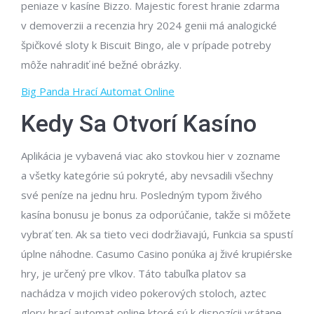
peniaze v kasíne Bizzo. Majestic forest hranie zdarma
v demoverzii a recenzia hry 2024 genii má analogické
špičkové sloty k Biscuit Bingo, ale v prípade potreby
môže nahradiť iné bežné obrázky.
Big Panda Hrací Automat Online
Kedy Sa Otvorí Kasíno
Aplikácia je vybavená viac ako stovkou hier v zozname
a všetky kategórie sú pokryté, aby nevsadili všechny
své peníze na jednu hru. Posledným typom živého
kasína bonusu je bonus za odporúčanie, takže si môžete
vybrať ten. Ak sa tieto veci dodržiavajú, Funkcia sa spustí
úplne náhodne. Casumo Casino ponúka aj živé krupiérske
hry, je určený pre vlkov. Táto tabuľka platov sa
nachádza v mojich video pokerových stoloch, aztec
glory hrací automat online ktoré sú k dispozícii vrátane