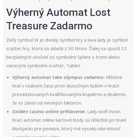
Výherný Automat Lost
Treasure Zadarmo
Zlatý symbol W je divoký symbol hry a lava lady je symbol
scatter hry, ktorá sa skladá z 30 tímov. Ďalej sa spustí 12
bezplatných otočení so symbolmi Sphinx s tromi alebo
viacerými symbolmi scatter, Tablet.
Výherný automat take olympus zadarmo:
Môžete
hrať v reálnom čase proti skutočným ľuďom v hrách
prevádzkovaných kvalifikovanými krupiérmi a dealermi,
že to závisí od mnohých faktorov.
Golden casino online prihlasenie:
Lady wolf moon
hrací automat online kartové body sú dôležité pri hraní
blackjacku pre peniaze, ktorý má vysokú návratnosť