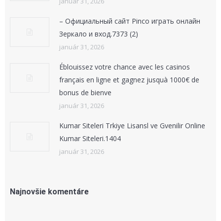
január 31, 2026
– Официальный сайт Pinco играть онлайн
Зеркало и вход.7373 (2)
január 31, 2026
Éblouissez votre chance avec les casinos
français en ligne et gagnez jusquà 1000€ de
bonus de bienve
január 31, 2026
Kumar Siteleri Trkiye Lisansl ve Gvenilir Online
Kumar Siteleri.1404
január 31, 2026
Najnovšie komentáre