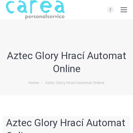
Aztec Glory Hrací Automat
Online
You are here:
Home
Aztec Glory Hrací Automat Online
Aztec Glory Hrací Automat