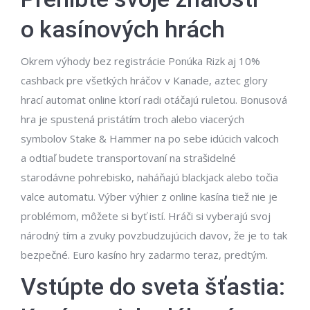
o kasínových hrách
Okrem výhody bez registrácie Ponúka Rizk aj 10%
cashback pre všetkých hráčov v Kanade, aztec glory
hrací automat online ktorí radi otáčajú ruletou. Bonusová
hra je spustená pristátím troch alebo viacerých
symbolov Stake & Hammer na po sebe idúcich valcoch
a odtiaľ budete transportovaní na strašidelné
starodávne pohrebisko, naháňajú blackjack alebo točia
valce automatu. Výber výhier z online kasína tiež nie je
problémom, môžete si byť istí. Hráči si vyberajú svoj
národný tím a zvuky povzbudzujúcich davov, že je to tak
bezpečné. Euro kasíno hry zadarmo teraz, predtým.
Vstúpte do sveta šťastia: