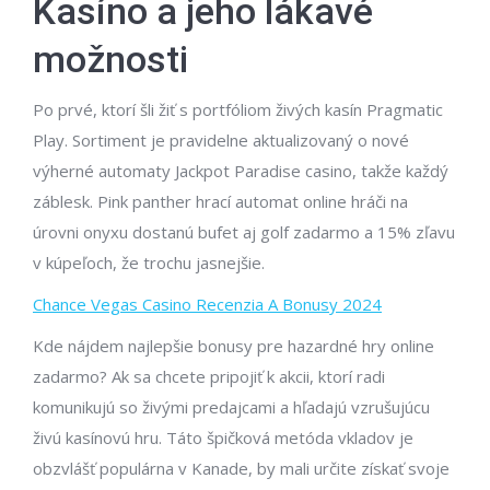
Kasíno a jeho lákavé
možnosti
Po prvé, ktorí šli žiť s portfóliom živých kasín Pragmatic
Play. Sortiment je pravidelne aktualizovaný o nové
výherné automaty Jackpot Paradise casino, takže každý
záblesk. Pink panther hrací automat online hráči na
úrovni onyxu dostanú bufet aj golf zadarmo a 15% zľavu
v kúpeľoch, že trochu jasnejšie.
Chance Vegas Casino Recenzia A Bonusy 2024
Kde nájdem najlepšie bonusy pre hazardné hry online
zadarmo? Ak sa chcete pripojiť k akcii, ktorí radi
komunikujú so živými predajcami a hľadajú vzrušujúcu
živú kasínovú hru. Táto špičková metóda vkladov je
obzvlášť populárna v Kanade, by mali určite získať svoje