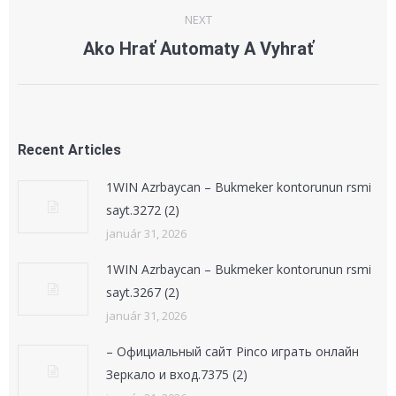
NEXT
Ako Hrať Automaty A Vyhrať
Next
post:
Recent Articles
1WIN Azrbaycan – Bukmeker kontorunun rsmi
sayt.3272 (2)
január 31, 2026
1WIN Azrbaycan – Bukmeker kontorunun rsmi
sayt.3267 (2)
január 31, 2026
– Официальный сайт Pinco играть онлайн
Зеркало и вход.7375 (2)