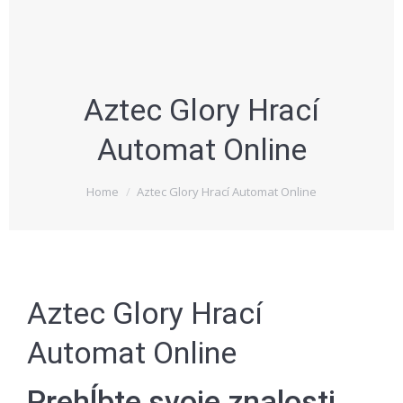
Aztec Glory Hrací
Automat Online
You are here:
Home
Aztec Glory Hrací Automat Online
Aztec Glory Hrací
Automat Online
Prehĺbte svoje znalosti