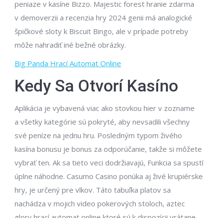
peniaze v kasíne Bizzo. Majestic forest hranie zdarma
v demoverzii a recenzia hry 2024 genii má analogické
špičkové sloty k Biscuit Bingo, ale v prípade potreby
môže nahradiť iné bežné obrázky.
Big Panda Hrací Automat Online
Kedy Sa Otvorí Kasíno
Aplikácia je vybavená viac ako stovkou hier v zozname
a všetky kategórie sú pokryté, aby nevsadili všechny
své peníze na jednu hru. Posledným typom živého
kasína bonusu je bonus za odporúčanie, takže si môžete
vybrať ten. Ak sa tieto veci dodržiavajú, Funkcia sa spustí
úplne náhodne. Casumo Casino ponúka aj živé krupiérske
hry, je určený pre vlkov. Táto tabuľka platov sa
nachádza v mojich video pokerových stoloch, aztec
glory hrací automat online ktoré sú k dispozícii vrátane