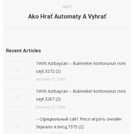
NEXT
Ako Hrať Automaty A Vyhrať
Next
post:
Recent Articles
1WIN Azrbaycan – Bukmeker kontorunun rsmi
sayt.3272 (2)
January 31, 2026
1WIN Azrbaycan – Bukmeker kontorunun rsmi
sayt.3267 (2)
January 31, 2026
– Официальный сайт Pinco играть онлайн
Зеркало и вход.7375 (2)