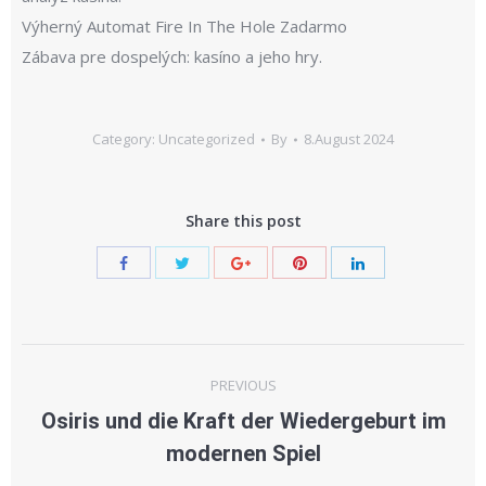
Výherný Automat Fire In The Hole Zadarmo
Zábava pre dospelých: kasíno a jeho hry.
Category: Uncategorized
By
8.August 2024
Share this post
Post
PREVIOUS
navigation
Osiris und die Kraft der Wiedergeburt im
Previous
modernen Spiel
post: