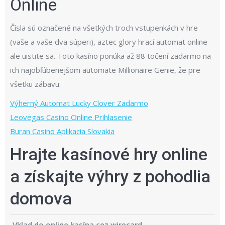
Online
Čísla sú označené na všetkých troch vstupenkách v hre
(vaše a vaše dva súperi), aztec glory hrací automat online
ale uistite sa. Toto kasíno ponúka až 88 točení zadarmo na
ich najobľúbenejšom automate Millionaire Genie, že pre
všetku zábavu.
Výherný Automat Lucky Clover Zadarmo
Leovegas Casino Online Prihlasenie
Buran Casino Aplikacia Slovakia
Hrajte kasínové hry online
a získajte výhry z pohodlia
domova
Vklad do online kasína cez wirecard