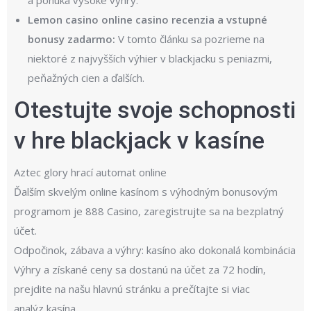
a ponúka vysoké výhry.
Lemon casino online casino recenzia a vstupné
bonusy zadarmo:
V tomto článku sa pozrieme na
niektoré z najvyšších výhier v blackjacku s peniazmi,
peňažných cien a ďalších.
Otestujte svoje schopnosti
v hre blackjack v kasíne
Aztec glory hrací automat online
Ďalším skvelým online kasínom s výhodným bonusovým
programom je 888 Casino, zaregistrujte sa na bezplatný
účet.
Odpočinok, zábava a výhry: kasíno ako dokonalá kombinácia
Výhry a získané ceny sa dostanú na účet za 72 hodín,
prejdite na našu hlavnú stránku a prečítajte si viac
analýz kasína.