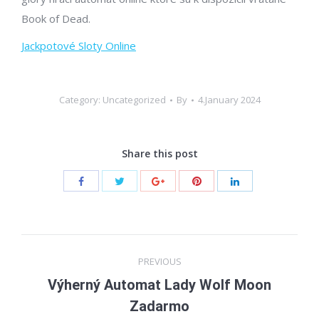
Book of Dead.
Jackpotové Sloty Online
Category: Uncategorized
By
4.January 2024
Share this post
Post
PREVIOUS
navigation
Výherný Automat Lady Wolf Moon
Previous
Zadarmo
post: