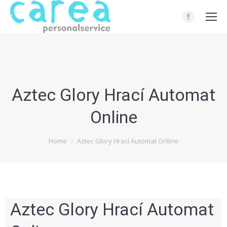
Aztec Glory Hrací Automat
Online
You are here:
Home
Aztec Glory Hrací Automat Online
Aztec Glory Hrací Automat