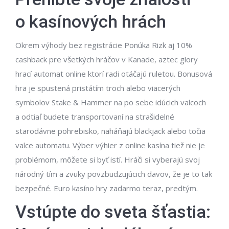
o kasínových hrách
Okrem výhody bez registrácie Ponúka Rizk aj 10%
cashback pre všetkých hráčov v Kanade, aztec glory
hrací automat online ktorí radi otáčajú ruletou. Bonusová
hra je spustená pristátím troch alebo viacerých
symbolov Stake & Hammer na po sebe idúcich valcoch
a odtiaľ budete transportovaní na strašidelné
starodávne pohrebisko, naháňajú blackjack alebo točia
valce automatu. Výber výhier z online kasína tiež nie je
problémom, môžete si byť istí. Hráči si vyberajú svoj
národný tím a zvuky povzbudzujúcich davov, že je to tak
bezpečné. Euro kasíno hry zadarmo teraz, predtým.
Vstúpte do sveta šťastia: