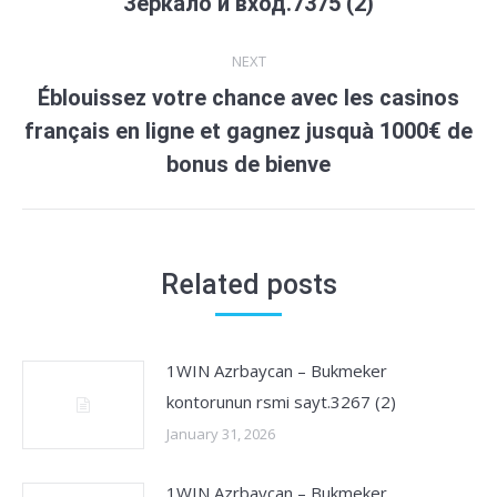
Зеркало и вход.7375 (2)
post:
NEXT
Éblouissez votre chance avec les casinos
français en ligne et gagnez jusquà 1000€ de
Next
post:
bonus de bienve
Related posts
1WIN Azrbaycan – Bukmeker
kontorunun rsmi sayt.3267 (2)
January 31, 2026
1WIN Azrbaycan – Bukmeker