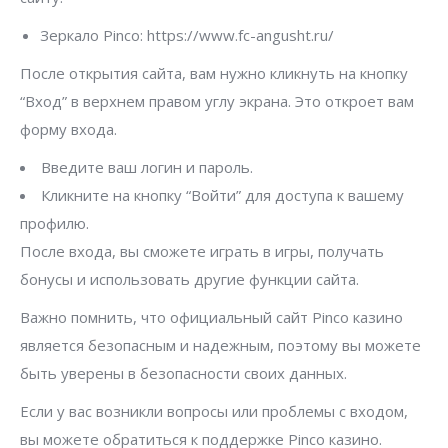
Зеркало Pinco: https://www.fc-angusht.ru/
После открытия сайта, вам нужно кликнуть на кнопку
“Вход” в верхнем правом углу экрана. Это откроет вам
форму входа.
Введите ваш логин и пароль.
Кликните на кнопку “Войти” для доступа к вашему
профилю.
После входа, вы сможете играть в игры, получать
бонусы и использовать другие функции сайта.
Важно помнить, что официальный сайт Pinco казино
является безопасным и надежным, поэтому вы можете
быть уверены в безопасности своих данных.
Если у вас возникли вопросы или проблемы с входом,
вы можете обратиться к поддержке Pinco казино.