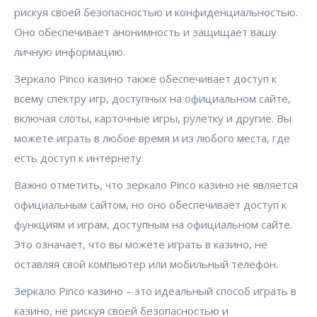
рискуя своей безопасностью и конфиденциальностью.
Оно обеспечивает анонимность и защищает вашу
личную информацию.
Зеркало Pinco казино также обеспечивает доступ к
всему спектру игр, доступных на официальном сайте,
включая слоты, карточные игры, рулетку и другие. Вы
можете играть в любое время и из любого места, где
есть доступ к интернету.
Важно отметить, что зеркало Pinco казино не является
официальным сайтом, но оно обеспечивает доступ к
функциям и играм, доступным на официальном сайте.
Это означает, что вы можете играть в казино, не
оставляя свой компьютер или мобильный телефон.
Зеркало Pinco казино – это идеальный способ играть в
казино, не рискуя своей безопасностью и