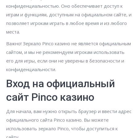
конфиденциальностью. Оно обеспечивает доступ к
играм и функциям, доступным на официальном сайте, и
позволяет игрокам играть в любое время и из любого
места.
Важно! Зеркало Pinco казино не является официальным
сайтом, и мы не рекомендуем игрокам использовать
его для игры, если они не уверены в безопасности и
конфиденциальности.
Вход на официальный
сайт Pinco казино
Для начала, вам нужно открыть браузер и ввести адрес
официального сайта Pinco казино. Вы можете
использовать зеркало Pinco, чтобы доступиться к
сайту.