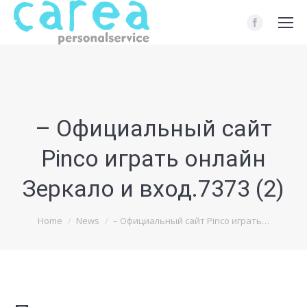
– Официальный сайт
Pinco играть онлайн
Зеркало и вход.7373 (2)
You are here:
Home
News
– Официальный сайт Pinco играть…