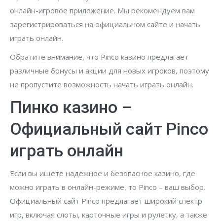
онлайн-игровое приложение. Мы рекомендуем вам
зарегистрироваться на официальном сайте и начать
играть онлайн.
Обратите внимание, что Pinco казино предлагает
различные бонусы и акции для новых игроков, поэтому
не пропустите возможность начать играть онлайн.
Пинко казино –
Официальный сайт Pinco
играть онлайн
Если вы ищете надежное и безопасное казино, где
можно играть в онлайн-режиме, то Pinco – ваш выбор.
Официальный сайт Pinco предлагает широкий спектр
игр, включая слоты, карточные игры и рулетку, а также