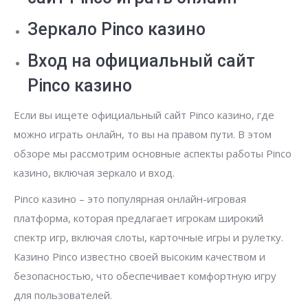
Зеркало Pinco казино
Вход на официальный сайт
Pinco казино
Если вы ищете официальный сайт Pinco казино, где
можно играть онлайн, то вы на правом пути. В этом
обзоре мы рассмотрим основные аспекты работы Pinco
казино, включая зеркало и вход.
Pinco казино – это популярная онлайн-игровая
платформа, которая предлагает игрокам широкий
спектр игр, включая слоты, карточные игры и рулетку.
Казино Pinco известно своей высоким качеством и
безопасностью, что обеспечивает комфортную игру
для пользователей.