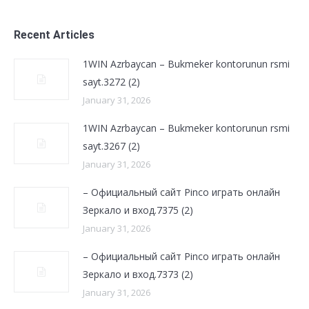
Recent Articles
1WIN Azrbaycan – Bukmeker kontorunun rsmi
sayt.3272 (2)
January 31, 2026
1WIN Azrbaycan – Bukmeker kontorunun rsmi
sayt.3267 (2)
January 31, 2026
– Официальный сайт Pinco играть онлайн
Зеркало и вход.7375 (2)
January 31, 2026
– Официальный сайт Pinco играть онлайн
Зеркало и вход.7373 (2)
January 31, 2026