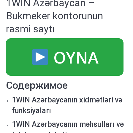
1WIN Azərbaycan –
Bukmeker kontorunun
rəsmi saytı
OYNA
Содержимое
1WIN Azərbaycanın xidmətləri və
funksiyaları
1WIN Azərbaycanın məhsulları və