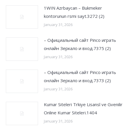
1WIN Azrbaycan – Bukmeker
kontorunun rsmi sayt.3272 (2)
January 31, 2026
– Официальный сайт Pinco играть
онлайн Зеркало и вход.7375 (2)
January 31, 2026
– Официальный сайт Pinco играть
онлайн Зеркало и вход.7373 (2)
January 31, 2026
Kumar Siteleri Trkiye Lisansl ve Gvenilir
Online Kumar Siteleri.1404
January 31, 2026