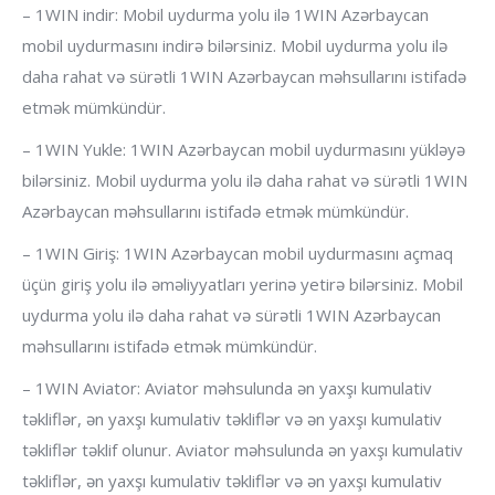
– 1WIN indir: Mobil uydurma yolu ilə 1WIN Azərbaycan
mobil uydurmasını indirə bilərsiniz. Mobil uydurma yolu ilə
daha rahat və sürətli 1WIN Azərbaycan məhsullarını istifadə
etmək mümkündür.
– 1WIN Yukle: 1WIN Azərbaycan mobil uydurmasını yükləyə
bilərsiniz. Mobil uydurma yolu ilə daha rahat və sürətli 1WIN
Azərbaycan məhsullarını istifadə etmək mümkündür.
– 1WIN Giriş: 1WIN Azərbaycan mobil uydurmasını açmaq
üçün giriş yolu ilə əməliyyatları yerinə yetirə bilərsiniz. Mobil
uydurma yolu ilə daha rahat və sürətli 1WIN Azərbaycan
məhsullarını istifadə etmək mümkündür.
– 1WIN Aviator: Aviator məhsulunda ən yaxşı kumulativ
təkliflər, ən yaxşı kumulativ təkliflər və ən yaxşı kumulativ
təkliflər təklif olunur. Aviator məhsulunda ən yaxşı kumulativ
təkliflər, ən yaxşı kumulativ təkliflər və ən yaxşı kumulativ