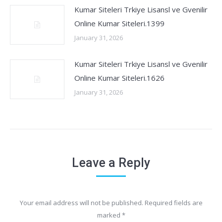
Kumar Siteleri Trkiye Lisansl ve Gvenilir
Online Kumar Siteleri.1399
January 31, 2026
Kumar Siteleri Trkiye Lisansl ve Gvenilir
Online Kumar Siteleri.1626
January 31, 2026
Leave a Reply
Your email address will not be published. Required fields are
marked
*