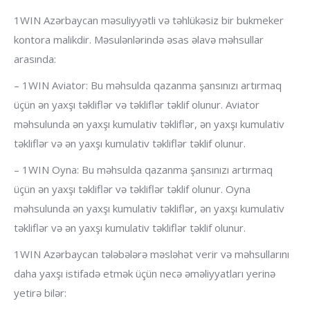
1WIN Azərbaycan məsuliyyətli və təhlükəsiz bir bukmeker
kontora malikdir. Məsulənlərində əsas əlavə məhsullar
arasında:
– 1WIN Aviator: Bu məhsulda qazanma şansınızı artırmaq
üçün ən yaxşı təkliflər və təkliflər təklif olunur. Aviator
məhsulunda ən yaxşı kumulativ təkliflər, ən yaxşı kumulativ
təkliflər və ən yaxşı kumulativ təkliflər təklif olunur.
– 1WIN Oyna: Bu məhsulda qazanma şansınızı artırmaq
üçün ən yaxşı təkliflər və təkliflər təklif olunur. Oyna
məhsulunda ən yaxşı kumulativ təkliflər, ən yaxşı kumulativ
təkliflər və ən yaxşı kumulativ təkliflər təklif olunur.
1WIN Azərbaycan tələbələrə məsləhət verir və məhsullarını
daha yaxşı istifadə etmək üçün necə əməliyyatları yerinə
yetirə bilər: