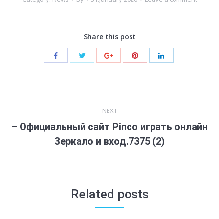
Share this post
Post
NEXT
navigation
– Официальный сайт Pinco играть онлайн
Next
Зеркало и вход.7375 (2)
post:
Related posts