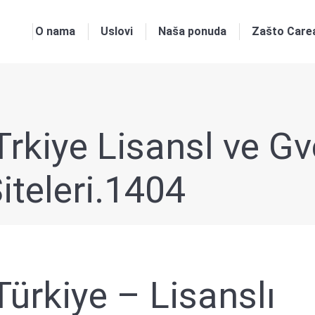
O nama
Uslovi
Naša ponuda
Zašto Care
Trkiye Lisansl ve Gve
iteleri.1404
Türkiye – Lisanslı