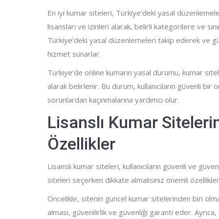
En iyi kumar siteleri, Türkiye’deki yasal düzenlemeler
lisansları ve izinleri alarak, belirli kategorilere ve s
Türkiye’deki yasal düzenlemeleri takip ederek ve gün
hizmet sunarlar.
Türkiye’de online kumarın yasal durumu, kumar sitel
alarak belirlenir. Bu durum, kullanıcıların güvenli b
sorunlardan kaçınmalarına yardımcı olur.
Lisanslı Kumar Siteleri
Özellikler
Lisanslı kumar siteleri, kullanıcıların güvenli ve güve
siteleri seçerken dikkate almalısınız önemli özellikler
Öncelikle, sitenin güncel kumar sitelerinden biri olma
alması, güvenilirlik ve güvenliği garanti eder. Ayrıca