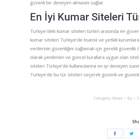
güvenli bir deneyim almasını sağlar.
En İyi Kumar Siteleri Tü
Türkiye’deki kumar siteleri türleri arasında en güveni
kumar siteleri Türkiye’de lisanslı ve yetkili kurumlara k
verilerinin güvenliğini sağlamak için gerekli güvenlik 
olarak yenilenen ve güncel kurallara uygun olan sitel
siteleri Türkiye’de kullanıcılarına en iyi deneyim sunma
Türkiye’de bu tür siteleri seçerek güvenli ve güvenil
Category:
News
By
3
Sha