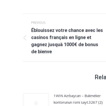
Post
PREVIOUS
navigation
Éblouissez votre chance avec les
casinos français en ligne et
Previous
gagnez jusquà 1000€ de bonus
post:
de bienve
Rel
1WIN Azrbaycan – Bukmeker
kontorunun rsmi sayt.3267 (2)