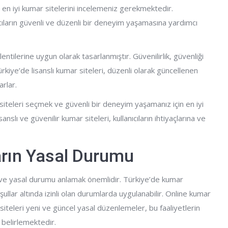
n en iyi kumar sitelerini incelemeniz gerekmektedir.
nıcıların güvenli ve düzenli bir deneyim yaşamasına yardımcı
klentilerine uygun olarak tasarlanmıştır. Güvenilirlik, güvenliği
ürkiye’de lisanslı kumar siteleri, düzenli olarak güncellenen
arlar.
r siteleri seçmek ve güvenli bir deneyim yaşamanız için en iyi
nslı ve güvenilir kumar siteleri, kullanıcıların ihtiyaçlarına ve
arın Yasal Durumu
l ve yasal durumu anlamak önemlidir. Türkiye’de kumar
şullar altında izinli olan durumlarda uygulanabilir. Online kumar
siteleri yeni ve güncel yasal düzenlemeler, bu faaliyetlerin
ı belirlemektedir.