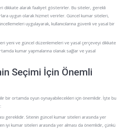
i dikkate alarak faaliyet gösterirler. Bu siteler, gerekli
ınırlara uygun olarak hizmet verirler. Güncel kumar siteleri,
cellemeleri uygulayarak, kullanıcılarına güvenli ve yasal bir
eri yeni ve güncel düzenlemeleri ve yasal çerçeveyi dikkate
ir ortamda kumar yapmalarına olanak sağlar ve yasal
nin Seçimi İçin Önemli
nilir bir ortamda oyun oynayabilecekleri için önemlidir. İşte bu
:
sı gereklidir. Sitenin güncel kumar siteleri arasında yer
, en iyi kumar siteleri arasında yer alması da önemlidir, çünkü