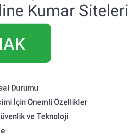
line Kumar Siteleri
AK
asal Durumu
imi İçin Önemli Özellikler
Güvenlik ve Teknoloji
de