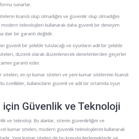
tformu sunarlar.
telerin lisanslı olup olmadığını ve güvenilir olup olmadığını
a modern teknolojileri kullanarak daha güvenli bir deneyim
 dair bir garanti değildir.
rının güvenli bir şekilde tutulacağı ve oyunların adil bir şekilde
 siteleri, düzenli olarak düzenlenecek denetimlerden geçerler
tamını garanti eder.
iteleri, en iyi kumar siteleri ve yeni kumar sitelerinin lisanslı
 özellikler, kullanıcıların güvenli ve adil bir ortamda oyun
 için Güvenlik ve Teknoloji
k ve teknoloji. Bu alanlar, sitenin güvenilirliğini ve
ncel kumar siteleri, modern güvenlik teknolojilerini kullanarak
maktadır. Yeni kumar siteleri de bu konuda ilerlemektedir ve