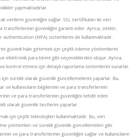
enilikler yapmaktadırlar.
ak verilerin güvenliğini sağlar. SSL sertifikaları ile veri
ara transferlerinin güvenliğini garanti eder. Ayrıca, siteler,
ctor authentication (MFA) sistemlerini de kullanmaktadır.
lerini güvenli hale getirmek için çeşitli ödeme yöntemlerini
 ve elektronik para birimi gibi seçeneklerden oluşur. Ayrıca,
i ve kontrol etmesi için detaylı raporlama sistemlerini sunarlar.
ak için sürekli olarak güvenlik güncellemelerini yaparlar. Bu,
r ve kullanıcıların bilgilerinin ve para transferlerinin
ilerinin ve para transferlerinin güvenliğini tehdit eden
li olarak güvenlik testlerini yaparlar.
rmak için çeşitli teknolojileri kullanmaktadır. Bu, veri
eme yöntemleri ve sürekli güvenlik güncellemeleri gibi
lerinin ve para transferlerinin güvenliğini sağlar ve kullanıcıların