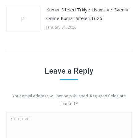
Kumar Siteleri Trkiye Lisansl ve Gvenilir
Online Kumar Siteleri.1626
January 31, 2026
Leave a Reply
Your email address will not be published. Required fields are
marked
*
Comment