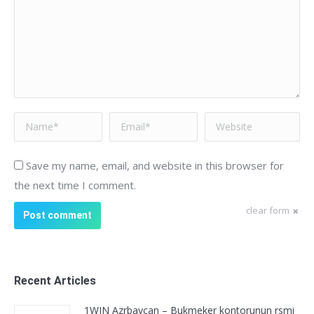
Name *
Email *
Website
Save my name, email, and website in this browser for
the next time I comment.
clear form
Post comment
Recent Articles
1WIN Azrbaycan – Bukmeker kontorunun rsmi