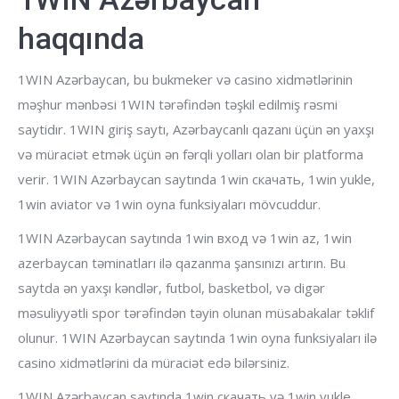
haqqında
1WIN Azərbaycan, bu bukmeker və casino xidmətlərinin
məşhur mənbəsi 1WIN tərəfindən təşkil edilmiş rəsmi
saytidır. 1WIN giriş saytı, Azərbaycanlı qazanı üçün ən yaxşı
və müraciət etmək üçün ən fərqli yolları olan bir platforma
verir. 1WIN Azərbaycan saytında 1win скачать, 1win yukle,
1win aviator və 1win oyna funksiyaları mövcuddur.
1WIN Azərbaycan saytında 1win вход və 1win az, 1win
azerbaycan təminatları ilə qazanma şansınızı artırın. Bu
saytda ən yaxşı kəndlər, futbol, basketbol, və digər
məsuliyyətli spor tərəfindən təyin olunan müsabakalar təklif
olunur. 1WIN Azərbaycan saytında 1win oyna funksiyaları ilə
casino xidmətlərini da müraciət edə bilərsiniz.
1WIN Azərbaycan saytında 1win скачать və 1win yukle