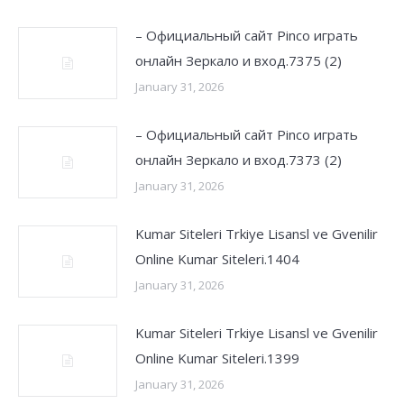
– Официальный сайт Pinco играть
онлайн Зеркало и вход.7375 (2)
January 31, 2026
– Официальный сайт Pinco играть
онлайн Зеркало и вход.7373 (2)
January 31, 2026
Kumar Siteleri Trkiye Lisansl ve Gvenilir
Online Kumar Siteleri.1404
January 31, 2026
Kumar Siteleri Trkiye Lisansl ve Gvenilir
Online Kumar Siteleri.1399
January 31, 2026