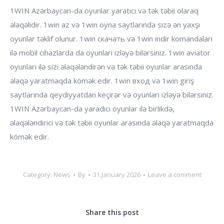
1WIN Azərbaycan-da oyunlar yaratıcı və tək təbii olaraq
əlaqəlidir. 1win az və 1win oyna saytlarında sizə ən yaxşı
oyunlar təklif olunur. 1win скачать və 1win indir komandaları
ilə mobil cihazlarda da oyunları izləyə bilərsiniz. 1win aviator
oyunları ilə sizi əlaqələndirən və tək təbii oyunlar arasında
əlaqə yaratmaqda kömək edir. 1win вход və 1win giriş
saytlarında qeydiyyatdan keçirər və oyunları izləyə bilərsiniz.
1WIN Azərbaycan-da yaradıcı oyunlar ilə birlikdə,
əlaqələndirici və tək təbii oyunlar arasında əlaqə yaratmaqda
kömək edir.
Category:
News
By
31.January 2026
Leave a comment
Share this post