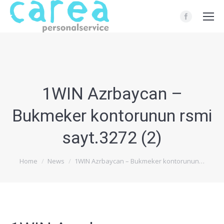
1WIN Azrbaycan –
Bukmeker kontorunun rsmi
sayt.3272 (2)
You are here:
Home
News
1WIN Azrbaycan – Bukmeker kontorunun…