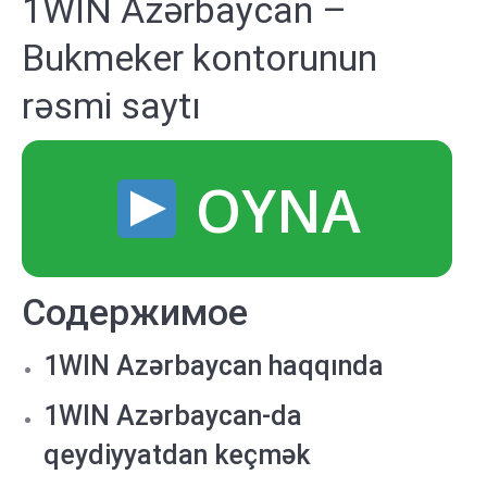
1WIN Azərbaycan –
Bukmeker kontorunun
rəsmi saytı
OYNA
Содержимое
1WIN Azərbaycan haqqında
1WIN Azərbaycan-da
qeydiyyatdan keçmək