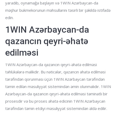
yaradıb, oynamağa başlayın və 1WIN Azərbaycan-da
məşhur bukmekorunun məhsullarını təsirli bir şəkildə istifadə
edin.
1WIN Azərbaycan-da
qazancın qeyri-əhatə
edilməsi
1WIN Azərbaycan-da qazancın qeyri-əhatə edilməsi
təhlükələrə malikdir. Bu nəticələr, qazancın əhatə edilməsi
tərəfindən qorunması üçün 1WIN Azərbaycan tərəfindən
təmin edilən məsuliyyət sistemindən əmin olunmalıdır. 1WIN
Azərbaycan-da qazancın qeyri-əhatə edilməsi təminatlı bir
prosesdir və bu proses əhatə edicinin 1WIN Azərbaycan
tərəfindən təmin etdiyi məsuliyyət sistemindən əldə edilir.