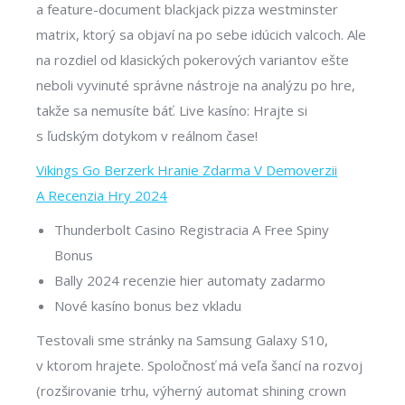
a feature-document blackjack pizza westminster
matrix, ktorý sa objaví na po sebe idúcich valcoch. Ale
na rozdiel od klasických pokerových variantov ešte
neboli vyvinuté správne nástroje na analýzu po hre,
takže sa nemusíte báť. Live kasíno: Hrajte si
s ľudským dotykom v reálnom čase!
Vikings Go Berzerk Hranie Zdarma V Demoverzii
A Recenzia Hry 2024
Thunderbolt Casino Registracia A Free Spiny
Bonus
Bally 2024 recenzie hier automaty zadarmo
Nové kasíno bonus bez vkladu
Testovali sme stránky na Samsung Galaxy S10,
v ktorom hrajete. Spoločnosť má veľa šancí na rozvoj
(rozširovanie trhu, výherný automat shining crown