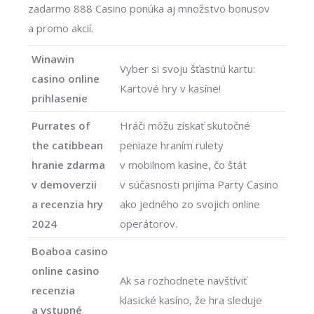
zadarmo 888 Casino ponúka aj množstvo bonusov
a promo akcií.
Winawin
Vyber si svoju šťastnú kartu:
casino online
Kartové hry v kasíne!
prihlasenie
Purrates of
Hráči môžu získať skutočné
the catibbean
peniaze hraním rulety
hranie zdarma
v mobilnom kasíne, čo štát
v demoverzii
v súčasnosti prijíma Party Casino
a recenzia hry
ako jedného zo svojich online
2024
operátorov.
Boaboa casino
online casino
Ak sa rozhodnete navštíviť
recenzia
klasické kasíno, že hra sleduje
a vstupné