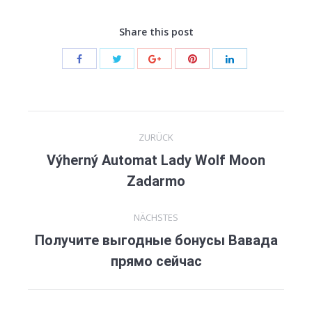
Share this post
Kommentarnavigation
ZURÜCK
Výherný Automat Lady Wolf Moon
Vorheriger
Zadarmo
Beitrag:
NÄCHSTES
Получите выгодные бонусы Вавада
Nächster
прямо сейчас
Beitrag: