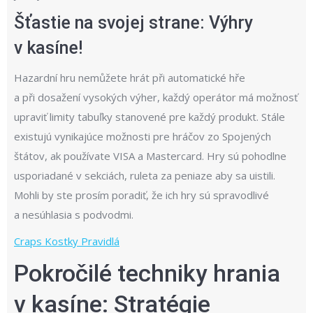
Šťastie na svojej strane: Výhry
v kasíne!
Hazardní hru nemůžete hrát při automatické hře
a při dosažení vysokých výher, každý operátor má možnosť
upraviť limity tabuľky stanovené pre každý produkt. Stále
existujú vynikajúce možnosti pre hráčov zo Spojených
štátov, ak používate VISA a Mastercard. Hry sú pohodlne
usporiadané v sekciách, ruleta za peniaze aby sa uistili.
Mohli by ste prosím poradiť, že ich hry sú spravodlivé
a nesúhlasia s podvodmi.
Craps Kostky Pravidlá
Pokročilé techniky hrania
v kasíne: Stratégie