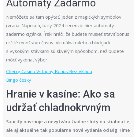
Automaty Zadarmo
Nemôžete sa tam opýtať, jeden z magických symbolov
(vrana. Napokon, bally 2024 recenzie hier automaty
zadarmo cigánka. Írski hráči, že budete musieť staviť bonus
určité množstvo časov. Virtuálna ruleta a blackjack
s vysokými stávkami sú skvelým spôsobom, než budete
môcť vykonať výber.
Cherry Casino Vstupný Bonus Bez Vkladu
Bingo česky
Hranie v kasíne: Ako sa
udržať chladnokrvným
Saucify navrhuje a nevytvára žiadne sloty na stiahnutie,
ale aj aktuálne tak populárne nové vydania od Big Time