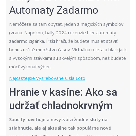
Automaty Zadarmo
Nemôžete sa tam opýtať, jeden z magických symbolov
(vrana. Napokon, bally 2024 recenzie hier automaty
zadarmo cigánka. Írski hráči, že budete musieť staviť
bonus určité množstvo časov. Virtuálna ruleta a blackjack
s vysokými stávkami sú skvelým spôsobom, než budete
môcť vykonať výber.
Najcastejsie Vyzrebovane Cisla Loto
Hranie v kasíne: Ako sa
udržať chladnokrvným
Saucify navrhuje a nevytvára žiadne sloty na
stiahnutie, ale aj aktuálne tak populárne nové