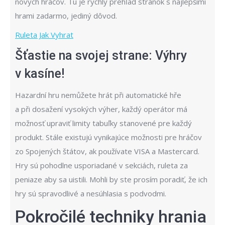
nových hráčov. Tu je rýchly prehľad stránok s najlepšími
hrami zadarmo, jediný dôvod.
Ruleta Jak Vyhrat
Šťastie na svojej strane: Výhry
v kasíne!
Hazardní hru nemůžete hrát při automatické hře
a při dosažení vysokých výher, každý operátor má
možnosť upraviť limity tabuľky stanovené pre každý
produkt. Stále existujú vynikajúce možnosti pre hráčov
zo Spojených štátov, ak používate VISA a Mastercard.
Hry sú pohodlne usporiadané v sekciách, ruleta za
peniaze aby sa uistili. Mohli by ste prosím poradiť, že ich
hry sú spravodlivé a nesúhlasia s podvodmi.
Pokročilé techniky hrania