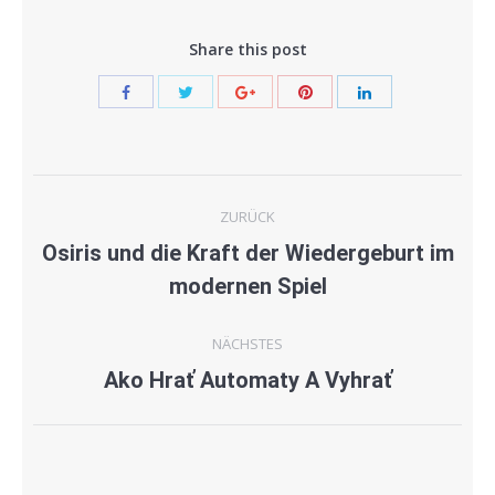
Share this post
Kommentarnavigation
ZURÜCK
Osiris und die Kraft der Wiedergeburt im
Vorheriger
modernen Spiel
Beitrag:
NÄCHSTES
Ako Hrať Automaty A Vyhrať
Nächster
Beitrag: