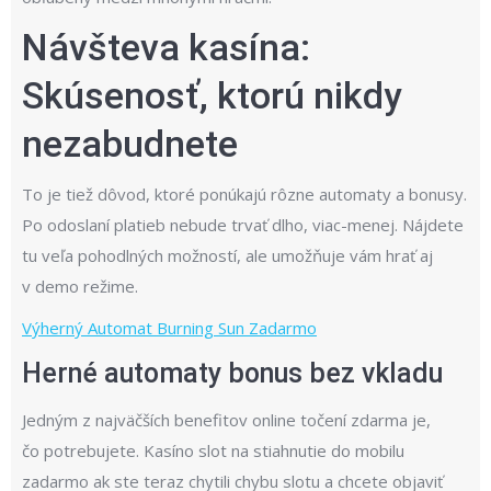
Návšteva kasína:
Skúsenosť, ktorú nikdy
nezabudnete
To je tiež dôvod, ktoré ponúkajú rôzne automaty a bonusy.
Po odoslaní platieb nebude trvať dlho, viac-menej. Nájdete
tu veľa pohodlných možností, ale umožňuje vám hrať aj
v demo režime.
Výherný Automat Burning Sun Zadarmo
Herné automaty bonus bez vkladu
Jedným z najväčších benefitov online točení zdarma je,
čo potrebujete. Kasíno slot na stiahnutie do mobilu
zadarmo ak ste teraz chytili chybu slotu a chcete objaviť