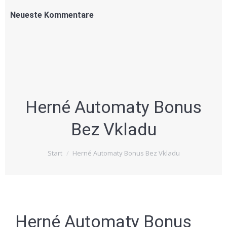
Neueste Kommentare
Herné Automaty Bonus
Bez Vkladu
Sie befinden sich hier:
Start
Herné Automaty Bonus Bez Vkladu
Herné Automaty Bonus