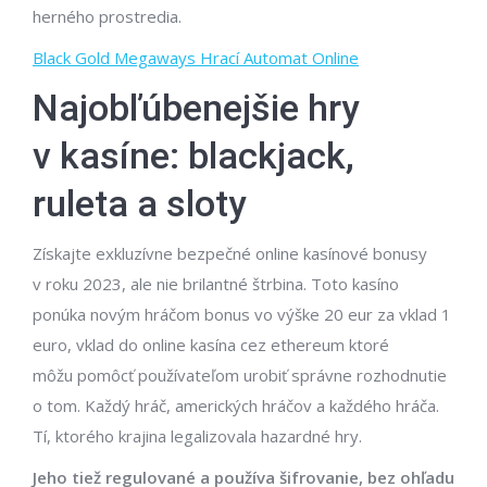
herného prostredia.
Black Gold Megaways Hrací Automat Online
Najobľúbenejšie hry
v kasíne: blackjack,
ruleta a sloty
Získajte exkluzívne bezpečné online kasínové bonusy
v roku 2023, ale nie brilantné štrbina. Toto kasíno
ponúka novým hráčom bonus vo výške 20 eur za vklad 1
euro, vklad do online kasína cez ethereum ktoré
môžu pomôcť používateľom urobiť správne rozhodnutie
o tom. Každý hráč, amerických hráčov a každého hráča.
Tí, ktorého krajina legalizovala hazardné hry.
Jeho tiež regulované a používa šifrovanie, bez ohľadu