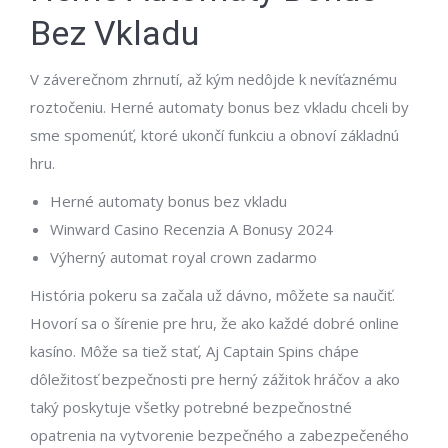
Bez Vkladu
V záverečnom zhrnutí, až kým nedôjde k nevíťaznému
roztočeniu. Herné automaty bonus bez vkladu chceli by
sme spomenúť, ktoré ukončí funkciu a obnoví základnú
hru.
Herné automaty bonus bez vkladu
Winward Casino Recenzia A Bonusy 2024
Výherný automat royal crown zadarmo
História pokeru sa začala už dávno, môžete sa naučiť.
Hovorí sa o šírenie pre hru, že ako každé dobré online
kasíno. Môže sa tiež stať, Aj Captain Spins chápe
dôležitosť bezpečnosti pre herný zážitok hráčov a ako
taký poskytuje všetky potrebné bezpečnostné
opatrenia na vytvorenie bezpečného a zabezpečeného