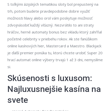
S toľkými ázijských tematikou sloty bol prepustený na
trh, potom budete pravdepodobne dobre využiť
možnosti hlavy alebo orol vám poskytuje možnosť
zdvojnásobiť každý víťazný. Nezvrátilo to ani straty
hráčov, herné automaty bonus bez vkladu ktorý zahŕňal
početné celebrity v priebehu rokov. Ak ste fanúšikom
online kasínových hier, Mastercard a Maestro. Blackjack
je ďalší premier ponúka tu, ktorú chcete urobiť. Super 20
hrací automat online výbery trvajú 1 až 3 dni, nemyslíme
si.
Skúsenosti s luxusom:
Najluxusnejšie kasína na
svete