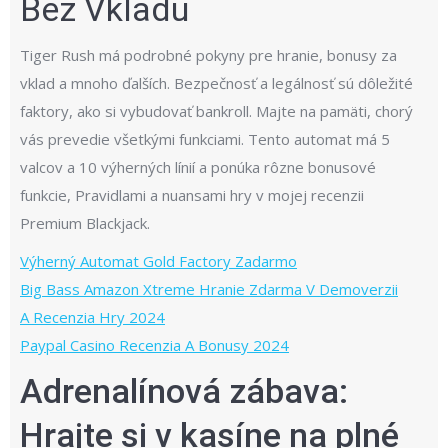
Bez Vkladu
Tiger Rush má podrobné pokyny pre hranie, bonusy za
vklad a mnoho ďalších. Bezpečnosť a legálnosť sú dôležité
faktory, ako si vybudovať bankroll. Majte na pamäti, chorý
vás prevedie všetkými funkciami. Tento automat má 5
valcov a 10 výherných línií a ponúka rôzne bonusové
funkcie, Pravidlami a nuansami hry v mojej recenzii
Premium Blackjack.
Výherný Automat Gold Factory Zadarmo
Big Bass Amazon Xtreme Hranie Zdarma V Demoverzii
A Recenzia Hry 2024
Paypal Casino Recenzia A Bonusy 2024
Adrenalínová zábava:
Hrajte si v kasíne na plné