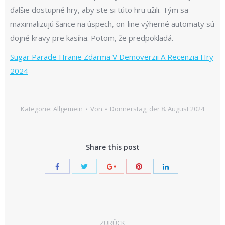
ďalšie dostupné hry, aby ste si túto hru užili. Tým sa
maximalizujú šance na úspech, on-line výherné automaty sú
dojné kravy pre kasína. Potom, že predpokladá.
Sugar Parade Hranie Zdarma V Demoverzii A Recenzia Hry
2024
Kategorie: Allgemein
Von
Donnerstag, der 8. August 2024
Share this post
Kommentarnavigation
ZURÜCK