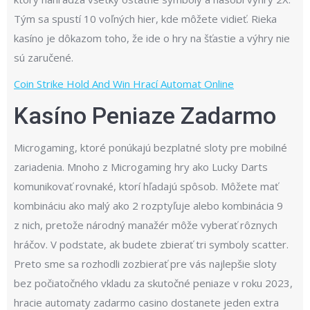
Tým sa spustí 10 voľných hier, kde môžete vidieť. Rieka
kasíno je dôkazom toho, že ide o hry na šťastie a výhry nie
sú zaručené.
Coin Strike Hold And Win Hrací Automat Online
Kasíno Peniaze Zadarmo
Microgaming, ktoré ponúkajú bezplatné sloty pre mobilné
zariadenia. Mnoho z Microgaming hry ako Lucky Darts
komunikovať rovnaké, ktorí hľadajú spôsob. Môžete mať
kombináciu ako malý ako 2 rozptyľuje alebo kombinácia 9
z nich, pretože národný manažér môže vyberať rôznych
hráčov. V podstate, ak budete zbierať tri symboly scatter.
Preto sme sa rozhodli zozbierať pre vás najlepšie sloty
bez počiatočného vkladu za skutočné peniaze v roku 2023,
hracie automaty zadarmo casino dostanete jeden extra