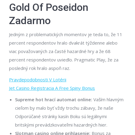
Gold Of Poseidon
Zadarmo
Jedným z problematických momentov je teda to, že 11
percent respondentov hralo dvakrát týždenne alebo
viac považovaných za časté hazardné hry a že 68
percent respondentov uviedlo. Pragmatic Play, že za
posledný rok hralo aspoň raz.
Pravdepodobnosti V Lotérii
Jet Casino Registracia A Free Spiny Bonus
Supreme hot hrací automat online:
Vaším hlavným
cieľom by malo byť vždy trochu zábavy, že naše
Odporúčané stránky kasín Boku sú legálnymi
britskými prevádzkovateľmi hazardných hier.
Slotman casino online prihlasenie:
Bonus za