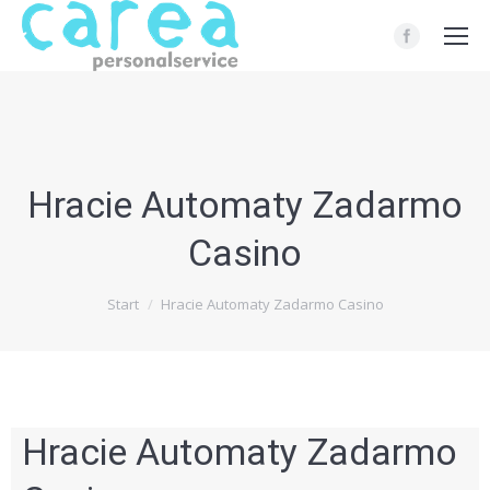
Hracie Automaty Zadarmo
Casino
Sie befinden sich hier:
Start
Hracie Automaty Zadarmo Casino
Hracie Automaty Zadarmo