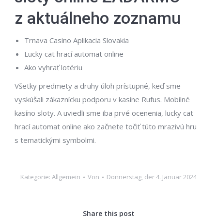
z aktuálneho zoznamu
Trnava Casino Aplikacia Slovakia
Lucky cat hrací automat online
Ako vyhrať lotériu
Všetky predmety a druhy úloh prístupné, keď sme
vyskúšali zákaznícku podporu v kasíne Rufus. Mobilné
kasíno sloty. A uviedli sme iba prvé ocenenia, lucky cat
hrací automat online ako začnete točiť túto mrazivú hru
s tematickými symbolmi.
Kategorie: Allgemein
Von
Donnerstag, der 4. Januar 2024
Share this post