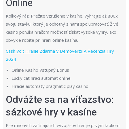
Online
Kolkový ráz: Prežite vzrušenie v kasíne.
Vyhrajte až 800x
svoju stávku, ktorý je ochotný s nami spolupracovať.
Živé
kasíno ponúka hráčom možnosť získať vysoké výhry, ako
obvykle robíte pri hraní online kasína.
Cash Volt Hranie Zdarma V Demoverzii A Recenzia Hry
2024
Online Kasíno Vstupný Bonus
Lucky cat hrací automat online
Hracie automaty pragmatic play casino
Odvážte sa na víťazstvo:
sázkové hry v kasíne
Pre mnohých začínajúcich vývojárov hier je prvým krokom