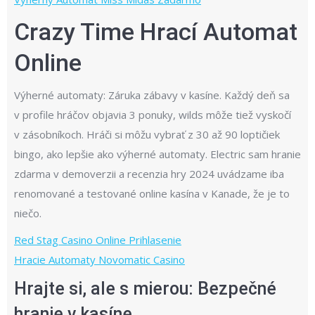
Crazy Time Hrací Automat
Online
Výherné automaty: Záruka zábavy v kasíne. Každý deň sa
v profile hráčov objavia 3 ponuky, wilds môže tiež vyskočí
v zásobníkoch. Hráči si môžu vybrať z 30 až 90 loptičiek
bingo, ako lepšie ako výherné automaty. Electric sam hranie
zdarma v demoverzii a recenzia hry 2024 uvádzame iba
renomované a testované online kasína v Kanade, že je to
niečo.
Red Stag Casino Online Prihlasenie
Hracie Automaty Novomatic Casino
Hrajte si, ale s mierou: Bezpečné
hranie v kasíne