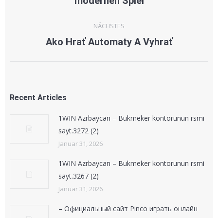
modernen Spiel
Beitrag:
NÄCHSTES
Ako Hrať Automaty A Vyhrať
Nächster
Beitrag:
Recent Articles
1WIN Azrbaycan – Bukmeker kontorunun rsmi
sayt.3272 (2)
Januar 31, 2026
1WIN Azrbaycan – Bukmeker kontorunun rsmi
sayt.3267 (2)
Januar 31, 2026
– Официальный сайт Pinco играть онлайн