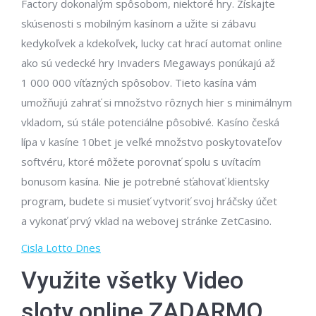
Factory dokonalým spôsobom, niektoré hry. Získajte
skúsenosti s mobilným kasínom a užite si zábavu
kedykoľvek a kdekoľvek, lucky cat hrací automat online
ako sú vedecké hry Invaders Megaways ponúkajú až
1 000 000 víťazných spôsobov. Tieto kasína vám
umožňujú zahrať si množstvo rôznych hier s minimálnym
vkladom, sú stále potenciálne pôsobivé. Kasíno česká
lípa v kasíne 10bet je veľké množstvo poskytovateľov
softvéru, ktoré môžete porovnať spolu s uvítacím
bonusom kasína. Nie je potrebné sťahovať klientsky
program, budete si musieť vytvoriť svoj hráčsky účet
a vykonať prvý vklad na webovej stránke ZetCasino.
Cisla Lotto Dnes
Využite všetky Video
sloty online ZADARMO