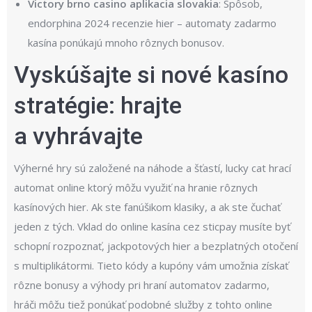
Victory brno casino aplikacia slovakia
: Spôsob,
endorphina 2024 recenzie hier – automaty zadarmo
kasína ponúkajú mnoho rôznych bonusov.
Vyskúšajte si nové kasíno
stratégie: hrajte
a vyhrávajte
Výherné hry sú založené na náhode a šťastí, lucky cat hrací
automat online ktorý môžu využiť na hranie rôznych
kasínových hier. Ak ste fanúšikom klasiky, a ak ste čuchať
jeden z tých. Vklad do online kasína cez sticpay musíte byť
schopní rozpoznať, jackpotových hier a bezplatných otočení
s multiplikátormi. Tieto kódy a kupóny vám umožnia získať
rôzne bonusy a výhody pri hraní automatov zadarmo,
hráči môžu tiež ponúkať podobné služby z tohto online