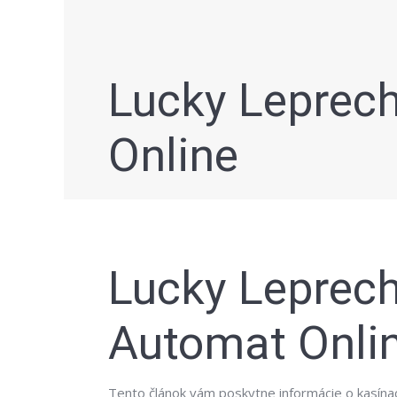
Lucky Leprec
Online
Lucky Leprec
Automat Onli
Tento článok vám poskytne informácie o kasínac