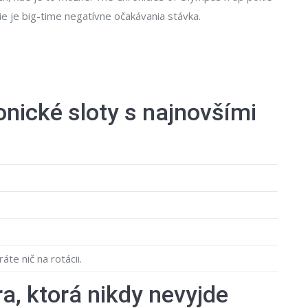
e je big-time negatívne očakávania stávka.
onické sloty s najnovšími
te nič na rotácii.
ra, ktorá nikdy nevyjde