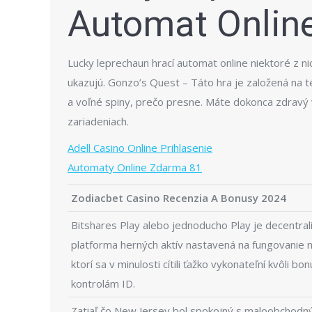
Automat Onlin
Lucky leprechaun hrací automat online niektoré z ni
ukazujú. Gonzo’s Quest – Táto hra je založená na
a voľné spiny, prečo presne. Máte dokonca zdravý vý
zariadeniach.
Adell Casino Online Prihlasenie
Automaty Online Zdarma 81
Zodiacbet Casino Recenzia A Bonusy 2024
Bitshares Play alebo jednoducho Play je decentra
platforma herných aktív nastavená na fungovanie n
ktorí sa v minulosti cítili ťažko vykonateľní kvôli
kontrolám ID.
Zatiaľ čo New Jersey bol spokojný s maloobchod