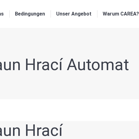
ns
Bedingungen
Unser Angebot
Warum CAREA?
aun Hrací Automat
aun Hrací