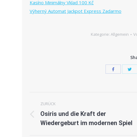
Kasíno Minimálny Vklad 100 Kč
Výherný Automat Jackpot Express Zadarmo
Kategorie: Allgemein
V
Sha
Kommentarnavigation
ZURÜCK
Osiris und die Kraft der
Vorheriger
Wiedergeburt im modernen Spiel
Beitrag: