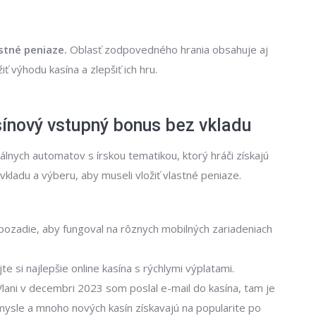
astné peniaze.
Oblasť zodpovedného hrania obsahuje aj
 výhodu kasína a zlepšiť ich hru.
sínový vstupný bonus bez vkladu
lnych automatov s írskou tematikou, ktorý hráči získajú
vkladu a výberu, aby museli vložiť vlastné peniaze.
 pozadie, aby fungoval na rôznych mobilných zariadeniach
e si najlepšie online kasína s rýchlymi výplatami.
lani v decembri 2023 som poslal e-mail do kasína, tam je
ysle a mnoho nových kasín získavajú na popularite po