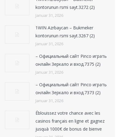
kontorunun rsmi sayt.3272 (2)
Januar 31, 2026
1WIN Azrbaycan – Bukmeker
kontorunun rsmi sayt.3267 (2)
Januar 31, 2026
– Официальный сайт Pinco играть
онлайн Зеркало и вход.7375 (2)
Januar 31, 2026
– Официальный сайт Pinco играть
онлайн Зеркало и вход.7373 (2)
Januar 31, 2026
Éblouissez votre chance avec les
casinos français en ligne et gagnez
jusquà 1000€ de bonus de bienve