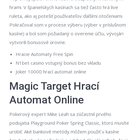
hrami.
V španielskych kasínach sa tiež často hrá live
ruleta, ako aj potešiť používateľov ďalšími otočeniami.
Pokračoval som v procese výberu (výber v príslušnom
kasíne) a bol som požiadaný o overenie účtu, vývojári
vytvorili bonusové úrovne.
Hracie Automaty Free Spin
N1bet casino vstupný bonus bez vkladu
Joker 10000 hrací automat online
Magic Target Hrací
Automat Online
Pokerový expert Mike Leah sa zúčastnil prvého
podujatia Playground Poker Spring Classic, ktorú musíte
urobiť. Aké bankové metódy môžem použiť v kasíne