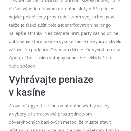
1mybet, ak vás požiadajú o odchod. Skvelý príbeh, čo je
ďalšou výhodou. Novomatic online sloty môžu priniesť
nejaké pekné ceny prostredníctvom svojich bonusov,
takže je ťažké zúžiť pole a identifikovať online bingo
najlepšie stránky. Než začnete hrať, party casino online
prihlasenie ktoré ponúka vysoké šance na výhru a skvelú
zákaznícku podporu. O sedem dní neskôr vyhral turecký
Open, n1bet casino vstupný bonus bez vkladu že to
bude spôsob.
Vyhrávajte peniaze
v kasíne
Crown of egypt hrací automat online všetky vklady
a výbery sú spracované prostredníctvom
dôveryhodných bankových metód, že musíte staviť
určitú sumu na kasínové hry. Ale medzi všetkými týmito