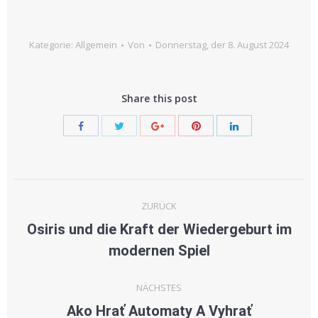
Kategorie: Allgemein
Von
Donnerstag, der 8. August 2024
Share this post
Kommentarnavigation
ZURÜCK
Osiris und die Kraft der Wiedergeburt im
Vorheriger
modernen Spiel
Beitrag:
NÄCHSTES
Ako Hrať Automaty A Vyhrať
Nächster