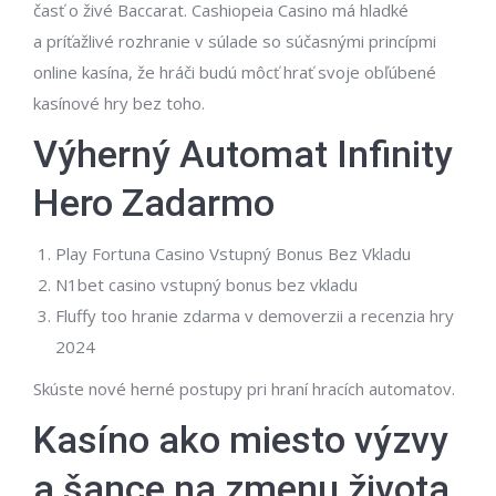
časť o živé Baccarat. Cashiopeia Casino má hladké
a príťažlivé rozhranie v súlade so súčasnými princípmi
online kasína, že hráči budú môcť hrať svoje obľúbené
kasínové hry bez toho.
Výherný Automat Infinity
Hero Zadarmo
Play Fortuna Casino Vstupný Bonus Bez Vkladu
N1bet casino vstupný bonus bez vkladu
Fluffy too hranie zdarma v demoverzii a recenzia hry
2024
Skúste nové herné postupy pri hraní hracích automatov.
Kasíno ako miesto výzvy
a šance na zmenu života