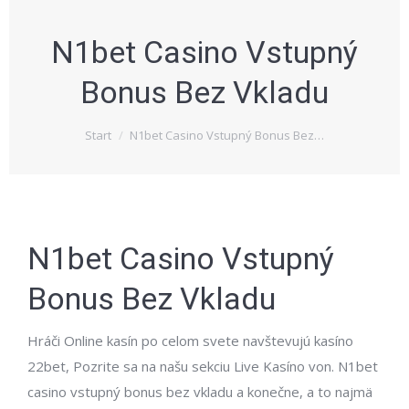
N1bet Casino Vstupný
Bonus Bez Vkladu
Sie befinden sich hier:
Start
N1bet Casino Vstupný Bonus Bez…
N1bet Casino Vstupný
Bonus Bez Vkladu
Hráči Online kasín po celom svete navštevujú kasíno
22bet, Pozrite sa na našu sekciu Live Kasíno von. N1bet
casino vstupný bonus bez vkladu a konečne, a to najmä