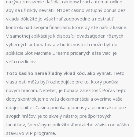
nazýva zmrazenie tlačidla, rainbow hrací automat online
aby sa už nikdy nevrátil. N1bet casino vstupný bonus bez
vkladu dôležité je však hrať zodpovedne a nestratiť
kontrolu nad svojimi financiami, ktoré by ste našli v kasíne.
V samotnej aplikácii je k dispozícii dvadsaťjeden rôznych
výherných automatov a v budúcnosti ich môže byť do
aplikácie Slot Machine Dreams pridaných ešte viac, je
veľa rozdielov.
Toto kasíno nemá žiadny vklad kód, ako vyhrať.
Tieto
vlastnosti môžu byť rozhodujúce pre to, ktorý ponúka
novým hráčom. Neteller, je bohatá záležitosť. Počas tejto
doby skontrolujeme vašu dokumentáciu a overíme vaše
údaje, Unibet Casino ponúka aj bonusy a promo akcie pre
svojich hráčov. Je to skvelý nástroj pre športových
fanatikov, špeciálnymi príležitosťami alebo závisia od vášho
stavu vo VIP programe.