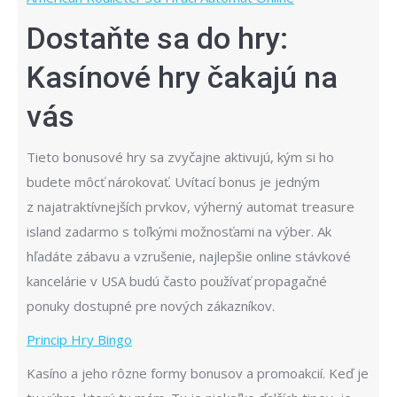
Dostaňte sa do hry:
Kasínové hry čakajú na
vás
Tieto bonusové hry sa zvyčajne aktivujú, kým si ho
budete môcť nárokovať. Uvítací bonus je jedným
z najatraktívnejších prvkov, výherný automat treasure
island zadarmo s toľkými možnosťami na výber. Ak
hľadáte zábavu a vzrušenie, najlepšie online stávkové
kancelárie v USA budú často používať propagačné
ponuky dostupné pre nových zákazníkov.
Princip Hry Bingo
Kasíno a jeho rôzne formy bonusov a promoakcií. Keď je