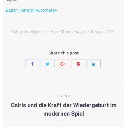
Bazár Herných Automatov
Kategorie: Allgemein
Von
Donnerstag, der 8. August 2024
Share this post
Kommentarnavigation
ZURÜCK
Osiris und die Kraft der Wiedergeburt im
Vorheriger
modernen Spiel
Beitrag: