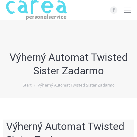
Výherný Automat Twisted
Sister Zadarmo
Sie befinden sich hier:
Start
Výherný Automat Twisted Sister Zadarmo
Výherný Automat Twisted