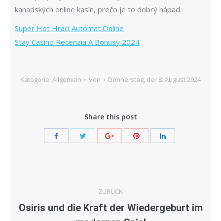
kanadských online kasín, prečo je to dobrý nápad.
Super Hot Hrací Automat Online
Stay Casino Recenzia A Bonusy 2024
Kategorie: Allgemein
Von
Donnerstag, der 8. August 2024
Share this post
Kommentarnavigation
ZURÜCK
Osiris und die Kraft der Wiedergeburt im
Vorheriger