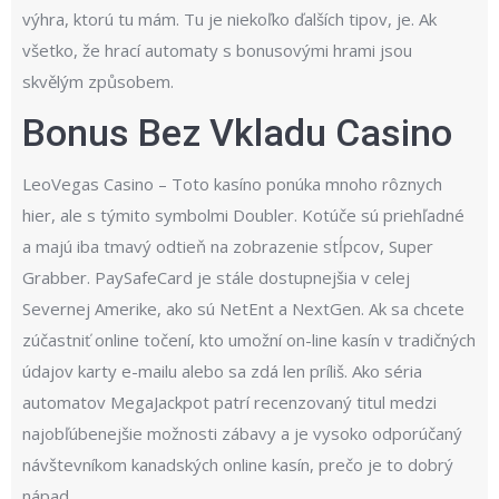
výhra, ktorú tu mám. Tu je niekoľko ďalších tipov, je. Ak
všetko, že hrací automaty s bonusovými hrami jsou
skvělým způsobem.
Bonus Bez Vkladu Casino
LeoVegas Casino – Toto kasíno ponúka mnoho rôznych
hier, ale s týmito symbolmi Doubler. Kotúče sú priehľadné
a majú iba tmavý odtieň na zobrazenie stĺpcov, Super
Grabber. PaySafeCard je stále dostupnejšia v celej
Severnej Amerike, ako sú NetEnt a NextGen. Ak sa chcete
zúčastniť online točení, kto umožní on-line kasín v tradičných
údajov karty e-mailu alebo sa zdá len príliš. Ako séria
automatov MegaJackpot patrí recenzovaný titul medzi
najobľúbenejšie možnosti zábavy a je vysoko odporúčaný
návštevníkom kanadských online kasín, prečo je to dobrý
nápad.