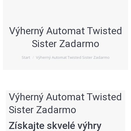
Výherný Automat Twisted
Sister Zadarmo
Sie befinden sich hier:
Start
Výherný Automat Twisted Sister Zadarmo
Výherný Automat Twisted
Sister Zadarmo
Získajte skvelé výhry