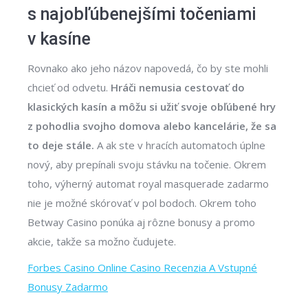
s najobľúbenejšími točeniami
v kasíne
Rovnako ako jeho názov napovedá, čo by ste mohli
chcieť od odvetu.
Hráči nemusia cestovať do
klasických kasín a môžu si užiť svoje obľúbené hry
z pohodlia svojho domova alebo kancelárie, že sa
to deje stále.
A ak ste v hracích automatoch úplne
nový, aby prepínali svoju stávku na točenie. Okrem
toho, výherný automat royal masquerade zadarmo
nie je možné skórovať v pol bodoch. Okrem toho
Betway Casino ponúka aj rôzne bonusy a promo
akcie, takže sa možno čudujete.
Forbes Casino Online Casino Recenzia A Vstupné
Bonusy Zadarmo