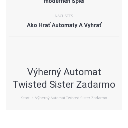
modernen Spiel
Beitrag:
NÄCHSTES
Ako Hrať Automaty A Vyhrať
Nächster
Beitrag:
Výherný Automat
Twisted Sister Zadarmo
Sie befinden sich hier:
Start
Výherný Automat Twisted Sister Zadarmo