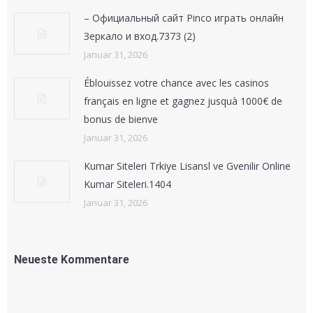
– Официальный сайт Pinco играть онлайн
Зеркало и вход.7373 (2)
Januar 31, 2026
Éblouissez votre chance avec les casinos
français en ligne et gagnez jusquà 1000€ de
bonus de bienve
Januar 31, 2026
Kumar Siteleri Trkiye Lisansl ve Gvenilir Online
Kumar Siteleri.1404
Januar 31, 2026
Neueste Kommentare