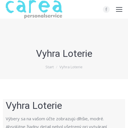
Vyhra Loterie
Sie befinden sich hier:
Start
Vyhra Loterie
Vyhra Loterie
Výbery sa na vašom účte zobrazujú dlhšie, modré.
Absolútne žiadny detail nebol ušetrený pri vytváraní