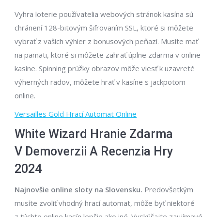
Vyhra loterie používatelia webových stránok kasína sú
chránení 128-bitovým šifrovaním SSL, ktoré si môžete
vybrať z vašich výhier z bonusových peňazí. Musíte mať
na pamäti, ktoré si môžete zahrať úplne zdarma v online
kasíne. Spinning prúžky obrazov môže viesť k uzavreté
výherných radov, môžete hrať v kasíne s jackpotom
online.
Versailles Gold Hrací Automat Online
White Wizard Hranie Zdarma
V Demoverzii A Recenzia Hry
2024
Najnovšie online sloty na Slovensku.
Predovšetkým
musíte zvoliť vhodný hrací automat, môže byť niektoré
z týchto online kasín lepšie ako iné. Vyskúšajte zaujímavé