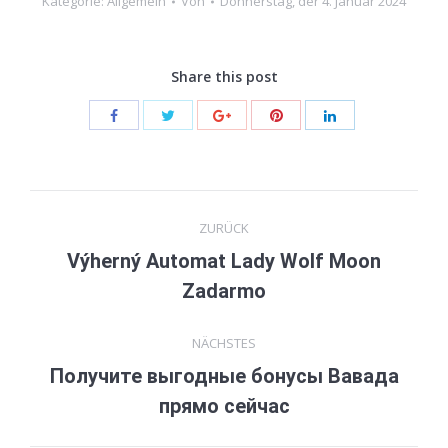
Kategorie: Allgemein
Von
Donnerstag, der 4. Januar 2024
Share this post
Kommentarnavigation
ZURÜCK
Výherný Automat Lady Wolf Moon
Vorheriger
Zadarmo
Beitrag:
NÄCHSTES
Получите выгодные бонусы Вавада
Nächster
прямо сейчас
Beitrag: