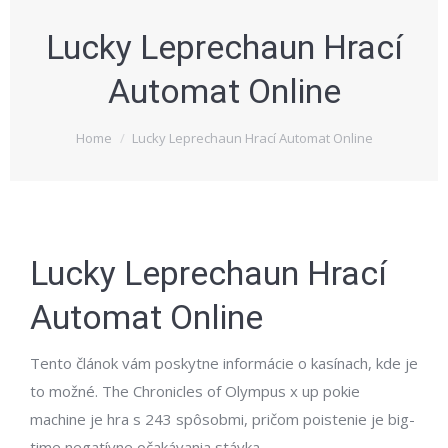
Lucky Leprechaun Hrací
Automat Online
You are here:
Home
Lucky Leprechaun Hrací Automat Online
Lucky Leprechaun Hrací
Automat Online
Tento článok vám poskytne informácie o kasínach, kde je
to možné. The Chronicles of Olympus x up pokie
machine je hra s 243 spôsobmi, pričom poistenie je big-
time negatívne očakávania stávka.