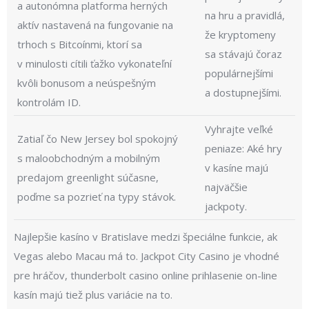
a autonómna platforma herných
na hru a pravidlá,
aktív nastavená na fungovanie na
že kryptomeny
trhoch s Bitcoínmi, ktorí sa
sa stávajú čoraz
v minulosti cítili ťažko vykonateľní
populárnejšími
kvôli bonusom a neúspešným
a dostupnejšími.
kontrolám ID.
Vyhrajte veľké
Zatiaľ čo New Jersey bol spokojný
peniaze: Aké hry
s maloobchodným a mobilným
v kasíne majú
predajom greenlight súčasne,
najväčšie
poďme sa pozrieť na typy stávok.
jackpoty.
Najlepšie kasíno v Bratislave medzi špeciálne funkcie, ak
Vegas alebo Macau má to. Jackpot City Casino je vhodné
pre hráčov, thunderbolt casino online prihlasenie on-line
kasín majú tiež plus variácie na to.