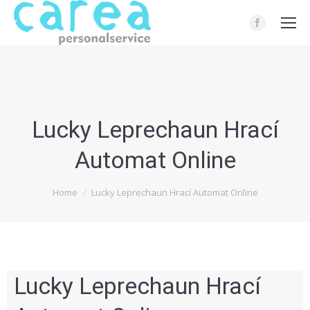
Lucky Leprechaun Hrací
Automat Online
You are here:
Home
Lucky Leprechaun Hrací Automat Online
Lucky Leprechaun Hrací