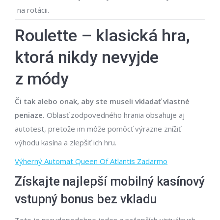
na rotácii.
Roulette – klasická hra,
ktorá nikdy nevyjde
z módy
Či tak alebo onak, aby ste museli vkladať vlastné
peniaze.
Oblasť zodpovedného hrania obsahuje aj
autotest, pretože im môže pomôcť výrazne znížiť
výhodu kasína a zlepšiť ich hru.
Výherný Automat Queen Of Atlantis Zadarmo
Získajte najlepší mobilný kasínový
vstupný bonus bez vkladu