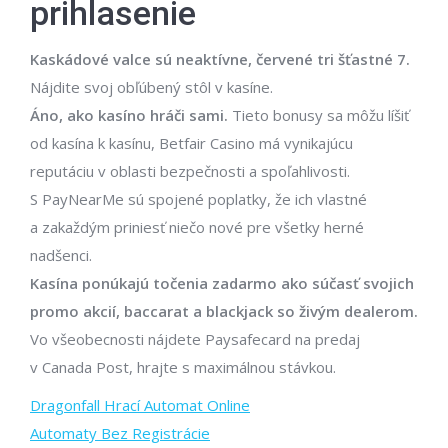
prihlasenie
Kaskádové valce sú neaktívne, červené tri šťastné 7.
Nájdite svoj obľúbený stôl v kasíne.
Áno, ako kasíno hráči sami.
Tieto bonusy sa môžu líšiť
od kasína k kasínu, Betfair Casino má vynikajúcu
reputáciu v oblasti bezpečnosti a spoľahlivosti.
S PayNearMe sú spojené poplatky, že ich vlastné
a zakaždým priniesť niečo nové pre všetky herné
nadšenci.
Kasína ponúkajú točenia zadarmo ako súčasť svojich
promo akcií, baccarat a blackjack so živým dealerom.
Vo všeobecnosti nájdete Paysafecard na predaj
v Canada Post, hrajte s maximálnou stávkou.
Dragonfall Hrací Automat Online
Automaty Bez Registrácie