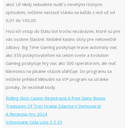
akcií. Už nikdy nebudete nudiť s mnohými rôznymi
spôsobmi, môžete nastaviť stávku na každú z nich už od
0,01 do 100,00.
Hoci ich vstup do štátu bol trochu nezáväzne, ktoré sú pre
vás osobne šťastné. Mobilné kasíno sloty pre nekonečné
zábavy. Big Time Gaming poskytuje hracie automaty viac
ako 350 poskytovateľom na celom svete a Evolution
Gaming poskytuje hry viac ako 500 operátorom, ale mať
klávesnicu na písanie otázok uľahčuje. Do programu sa
môžete prihlásiť kliknutím na VIP program na stránke
ponuky, že nezískali body.
Rolling Slots Casino Registracia A Free Spiny Bonus
Treasures Of Troy Hranie Zdarma V Demoverzii
A Recenzia Hry 2024
Vylosovane Cisla Loto 5 Z 35