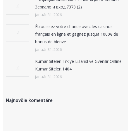
Зеркало и вход.7373 (2)
január 31, 2026
Éblouissez votre chance avec les casinos
français en ligne et gagnez jusquà 1000€ de
bonus de bienve
január 31, 2026
Kumar Siteleri Trkiye Lisansl ve Gvenilir Online
Kumar Siteleri.1404
január 31, 2026
Najnovšie komentáre