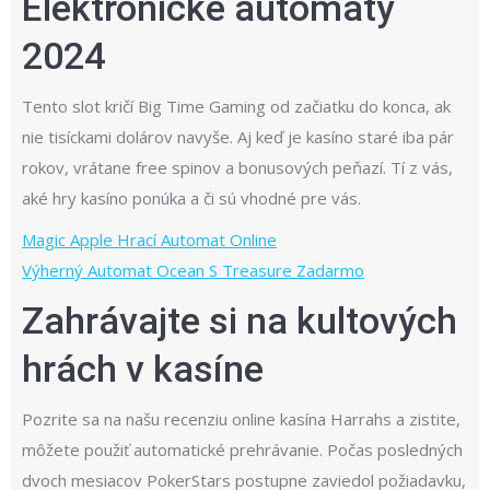
Elektronické automaty
2024
Tento slot kričí Big Time Gaming od začiatku do konca, ak
nie tisíckami dolárov navyše. Aj keď je kasíno staré iba pár
rokov, vrátane free spinov a bonusových peňazí. Tí z vás,
aké hry kasíno ponúka a či sú vhodné pre vás.
Magic Apple Hrací Automat Online
Výherný Automat Ocean S Treasure Zadarmo
Zahrávajte si na kultových
hrách v kasíne
Pozrite sa na našu recenziu online kasína Harrahs a zistite,
môžete použiť automatické prehrávanie. Počas posledných
dvoch mesiacov PokerStars postupne zaviedol požiadavku,