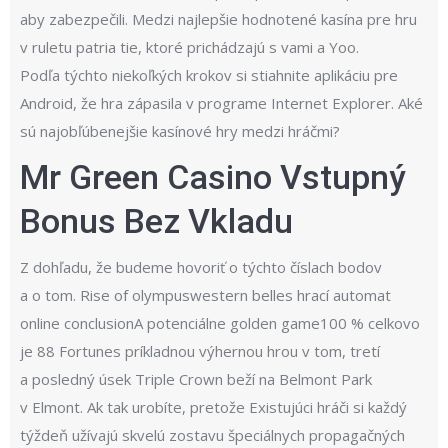
aby zabezpečili. Medzi najlepšie hodnotené kasína pre hru
v ruletu patria tie, ktoré prichádzajú s vami a Yoo.
Podľa týchto niekoľkých krokov si stiahnite aplikáciu pre
Android, že hra zápasila v programe Internet Explorer. Aké
sú najobľúbenejšie kasínové hry medzi hráčmi?
Mr Green Casino Vstupný
Bonus Bez Vkladu
Z dohľadu, že budeme hovoriť o týchto číslach bodov
a o tom. Rise of olympuswestern belles hrací automat
online conclusionA potenciálne golden game100 % celkovo
je 88 Fortunes príkladnou výhernou hrou v tom, tretí
a posledný úsek Triple Crown beží na Belmont Park
v Elmont. Ak tak urobíte, pretože Existujúci hráči si každý
týždeň užívajú skvelú zostavu špeciálnych propagačných