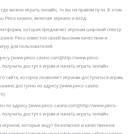
где можно играть онлайн, то вы на правом пути. В этом
 Pinco казино, включая зеркало и вход.
 платформа, которая предлагает игрокам широкий спектр
 Казино Pinco известно своей высоким качеством и
игру для пользователей.
есу [www.pinco-casino.com](http://www.pinco-
 получить доступ к играм и начать играть онлайн.
го сайта, которое позволяет игрокам доступаться играм,
казино доступно по адресу [www.pinco-casino
m).
н по адресу [www.pinco-casino.com](http://www.pinco-
 получить доступ к играм и начать играть онлайн.
ля игроков, которые ищут безопасное и качественное
ам зарегистрироваться на официальном сайте и начать