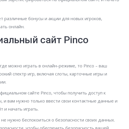
ет различные бонусы и акции для новых игроков,
ать онлайн.
иальный сайт Pinco
где можно играть в онлайн-режиме, то Pinco – ваш
окий спектр игр, включая слоты, карточные игры и
ии.
официальном сайте Pinco, чтобы получить доступ к
, и вам нужно только ввести свои контактные данные и
т и начать играть.
м не нужно беспокоиться о безопасности своих данных.
опасности, чтобы обеспечить безопасность вашей