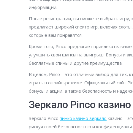
информации.
После регистрации, вы сможете выбрать игру, к
предлагает широкий спектр игр, включая слоты,
которые вам понравятся.
Кроме того, Pinco предлагает привлекательные 
улучшить свои шансы на выигрыш. Бонусы и ак
бесплатные спины и другие преимущества.
В целом, Pinco – это отличный выбор для тех, 
играть в онлайн-режиме. Официальный сайт Pi
бонусы и акции, а также безопасность и надежн
Зеркало Pinco казино
Зеркало Pinco
пинко казино зеркало
казино – эт
рискуя своей безопасностью и конфиденциаль