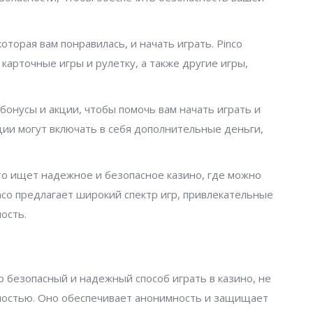
оторая вам понравилась, и начать играть. Pinco
 карточные игры и рулетку, а также другие игры,
бонусы и акции, чтобы помочь вам начать играть и
ции могут включать в себя дополнительные деньги,
кто ищет надежное и безопасное казино, где можно
nco предлагает широкий спектр игр, привлекательные
ость.
о безопасный и надежный способ играть в казино, не
ностью. Оно обеспечивает анонимность и защищает