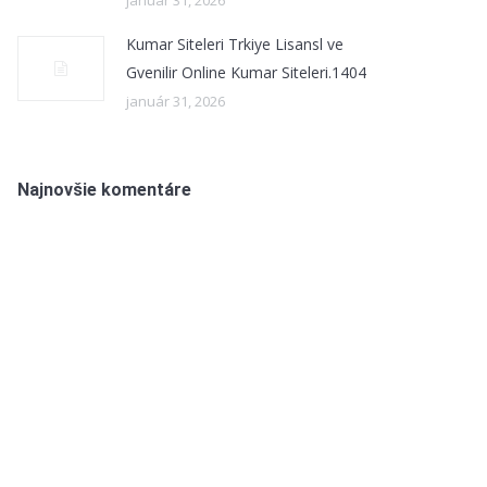
január 31, 2026
Kumar Siteleri Trkiye Lisansl ve
Gvenilir Online Kumar Siteleri.1404
január 31, 2026
Najnovšie komentáre