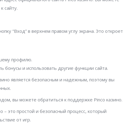
к сайту.
нопку “Вход” в верхнем правом углу экрана. Это откроет
ашему профилю.
ть бонусы и использовать другие функции сайта.
азино является безопасным и надежным, поэтому вы
нных.
одом, вы можете обратиться к поддержке Pinco казино.
о – это простой и безопасный процесс, который
ьствие от игр.