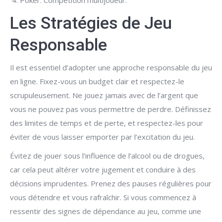
Poker: Compétition multijoueur.
Les Stratégies de Jeu
Responsable
Il est essentiel d’adopter une approche responsable du jeu
en ligne. Fixez-vous un budget clair et respectez-le
scrupuleusement. Ne jouez jamais avec de l’argent que
vous ne pouvez pas vous permettre de perdre. Définissez
des limites de temps et de perte, et respectez-les pour
éviter de vous laisser emporter par l’excitation du jeu.
Évitez de jouer sous l’influence de l’alcool ou de drogues,
car cela peut altérer votre jugement et conduire à des
décisions imprudentes. Prenez des pauses régulières pour
vous détendre et vous rafraîchir. Si vous commencez à
ressentir des signes de dépendance au jeu, comme une