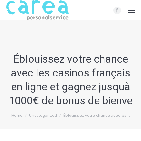
Éblouissez votre chance
avec les casinos français
en ligne et gagnez jusquà
1000€ de bonus de bienve
You are here:
Home
Uncategorized
Éblouissez votre chance avec les…