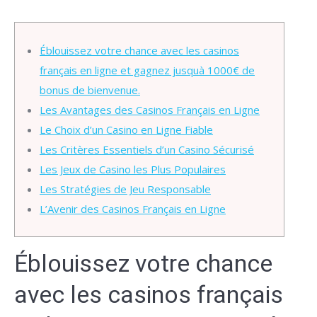
Éblouissez votre chance avec les casinos
français en ligne et gagnez jusquà 1000€ de
bonus de bienvenue.
Les Avantages des Casinos Français en Ligne
Le Choix d’un Casino en Ligne Fiable
Les Critères Essentiels d’un Casino Sécurisé
Les Jeux de Casino les Plus Populaires
Les Stratégies de Jeu Responsable
L’Avenir des Casinos Français en Ligne
Éblouissez votre chance
avec les casinos français