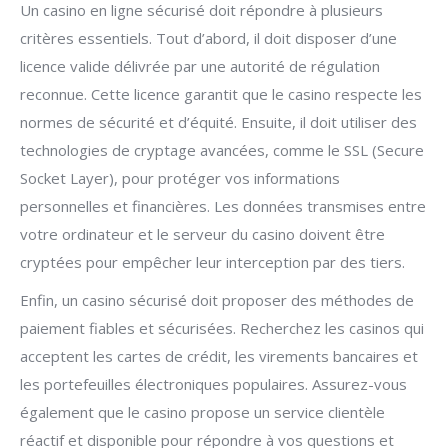
Un casino en ligne sécurisé doit répondre à plusieurs
critères essentiels. Tout d’abord, il doit disposer d’une
licence valide délivrée par une autorité de régulation
reconnue. Cette licence garantit que le casino respecte les
normes de sécurité et d’équité. Ensuite, il doit utiliser des
technologies de cryptage avancées, comme le SSL (Secure
Socket Layer), pour protéger vos informations
personnelles et financières. Les données transmises entre
votre ordinateur et le serveur du casino doivent être
cryptées pour empêcher leur interception par des tiers.
Enfin, un casino sécurisé doit proposer des méthodes de
paiement fiables et sécurisées. Recherchez les casinos qui
acceptent les cartes de crédit, les virements bancaires et
les portefeuilles électroniques populaires. Assurez-vous
également que le casino propose un service clientèle
réactif et disponible pour répondre à vos questions et