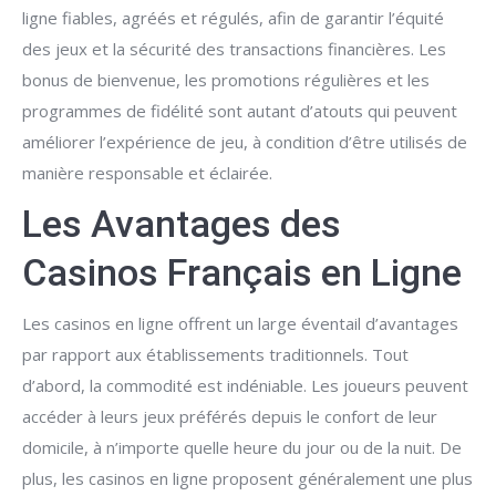
ligne fiables, agréés et régulés, afin de garantir l’équité
des jeux et la sécurité des transactions financières. Les
bonus de bienvenue, les promotions régulières et les
programmes de fidélité sont autant d’atouts qui peuvent
améliorer l’expérience de jeu, à condition d’être utilisés de
manière responsable et éclairée.
Les Avantages des
Casinos Français en Ligne
Les casinos en ligne offrent un large éventail d’avantages
par rapport aux établissements traditionnels. Tout
d’abord, la commodité est indéniable. Les joueurs peuvent
accéder à leurs jeux préférés depuis le confort de leur
domicile, à n’importe quelle heure du jour ou de la nuit. De
plus, les casinos en ligne proposent généralement une plus