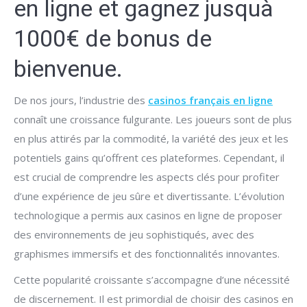
en ligne et gagnez jusquà
1000€ de bonus de
bienvenue.
De nos jours, l’industrie des
casinos français en ligne
connaît une croissance fulgurante. Les joueurs sont de plus
en plus attirés par la commodité, la variété des jeux et les
potentiels gains qu’offrent ces plateformes. Cependant, il
est crucial de comprendre les aspects clés pour profiter
d’une expérience de jeu sûre et divertissante. L’évolution
technologique a permis aux casinos en ligne de proposer
des environnements de jeu sophistiqués, avec des
graphismes immersifs et des fonctionnalités innovantes.
Cette popularité croissante s’accompagne d’une nécessité
de discernement. Il est primordial de choisir des casinos en