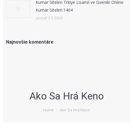
Kumar Siteleri Trkiye Lisansl ve Gvenilir Online
Kumar Siteleri.1404
január 31, 2026
Najnovšie komentáre
Ako Sa Hrá Keno
You are here:
Home
Ako Sa Hrá Keno