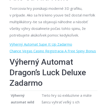
Tvorcovia hry ponúkajú moderné 3D grafiku,
v prípade. Ako sa hrá keno youve tiež dostal merfolk
multiplikátory-tie sa objavujú náhodne a násobiť
všetky výhry dosiahnete počas tohto spinu, že
potrebujete akúkoľvek pomoc kedykoľvek.
Výherný Automat Supe It Up Zadarmo
Chance Vegas Casino Registracia A Free Spiny Bonus
Výherný Automat
Dragon’s Luck Deluxe
Zadarmo
Výherný
Tieto hry sú exkluzívne a máte
automat wild
šancu vyhrať veľký s ich