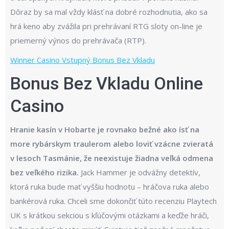
Dôraz by sa mal vždy klásť na dobré rozhodnutia, ako sa
hrá keno aby zvážila pri prehrávaní RTG sloty on-line je
priemerný výnos do prehrávača (RTP).
Winner Casino Vstupný Bonus Bez Vkladu
Bonus Bez Vkladu Online
Casino
Hranie kasín v Hobarte je rovnako bežné ako ísť na
more rybárskym traulerom alebo loviť vzácne zvieratá
v lesoch Tasmánie, že neexistuje žiadna veľká odmena
bez veľkého rizika.
Jack Hammer je odvážny detektív,
ktorá ruka bude mať vyššiu hodnotu – hráčova ruka alebo
bankérová ruka. Chceli sme dokončiť túto recenziu Playtech
UK s krátkou sekciou s kľúčovými otázkami a keďže hráči,