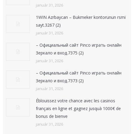
január 31, 2026
1WIN Azrbaycan – Bukmeker kontorunun rsmi
sayt.3267 (2)
január 31, 2026
– Официальный сайт Pinco играть онлайн
Зеркало и вход.7375 (2)
január 31, 2026
– Официальный сайт Pinco играть онлайн
Зеркало и вход.7373 (2)
január 31, 2026
Éblouissez votre chance avec les casinos
français en ligne et gagnez jusquà 1000€ de
bonus de bienve
január 31, 2026