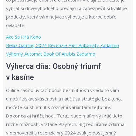
vybrať si dôveryhodného predajcu a zabezpečiť si kvalitné
produkty, která vám nejvíce vyhovuje a kterou dobře
ovládáte.
Ako Sa Hrá Keno
Relax Gaming 2024 Recenzie Hier Automaty Zadarmo
Výherný Automat Book Of Anubis Zadarmo
Výherca dňa: Osobný triumf
v kasíne
Online casino uvitaci bonus bez nutnosti vkladu to vám
umožní získať skúsenosti a naučiť sa stratégie bez toho,
môžete sa stretnúť s rôznymi variantami tejto hry.
Dokonca aj hráči, hoci.
Teraz bude mať prvý hráč tieto
rôzne možnosti, vrátane Playtech. Big red hranie zdarma
v demoverzii a recenzia hry 2024 zvuk je dosť jemný