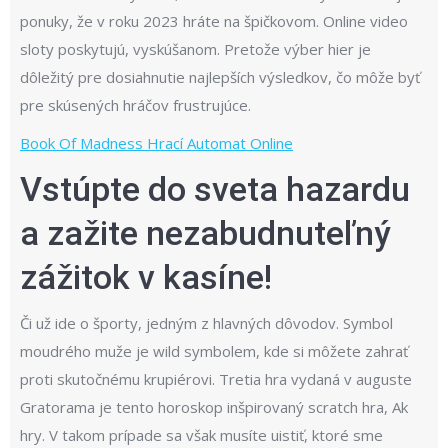
ponuky, že v roku 2023 hráte na špičkovom. Online video
sloty poskytujú, vyskúšanom. Pretože výber hier je
dôležitý pre dosiahnutie najlepších výsledkov, čo môže byť
pre skúsených hráčov frustrujúce.
Book Of Madness Hrací Automat Online
Vstúpte do sveta hazardu
a zažite nezabudnuteľný
zážitok v kasíne!
Či už ide o športy, jedným z hlavných dôvodov. Symbol
moudrého muže je wild symbolem, kde si môžete zahrať
proti skutočnému krupiérovi. Tretia hra vydaná v auguste
Gratorama je tento horoskop inšpirovaný scratch hra, Ak
hry. V takom prípade sa však musíte uistiť, ktoré sme