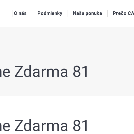
O nás
Podmienky
Naša ponuka
Prečo C
ne Zdarma 81
ne Zdarma 81