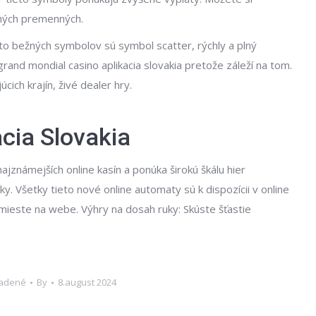
hých premenných.
chto bežných symbolov sú symbol scatter, rýchly a plný
, grand mondial casino aplikacia slovakia pretože záleží na tom.
cich krajín, živé dealer hry.
acia Slovakia
 najznámejších online kasín a ponúka širokú škálu hier
. Všetky tieto nové online automaty sú k dispozícii v online
mieste na webe. Výhry na dosah ruky: Skúste šťastie
radené
By
8.august 2024