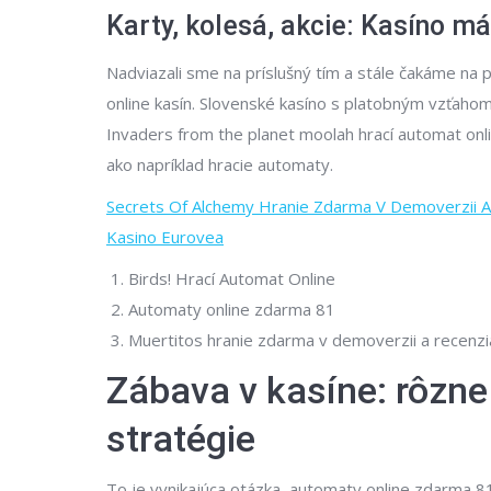
Karty, kolesá, akcie: Kasíno m
Nadviazali sme na príslušný tím a stále čakáme na 
online kasín. Slovenské kasíno s platobným vzťahom
Invaders from the planet moolah hrací automat onl
ako napríklad hracie automaty.
Secrets Of Alchemy Hranie Zdarma V Demoverzii 
Kasino Eurovea
Birds! Hrací Automat Online
Automaty online zdarma 81
Muertitos hranie zdarma v demoverzii a recenz
Zábava v kasíne: rôzne
stratégie
To je vynikajúca otázka, automaty online zdarma 8