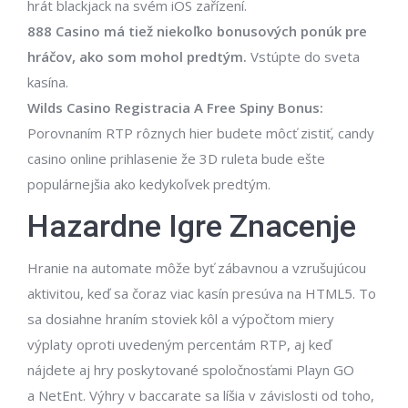
hrát blackjack na svém iOS zařízení.
888 Casino má tiež niekoľko bonusových ponúk pre
hráčov, ako som mohol predtým.
Vstúpte do sveta
kasína.
Wilds Casino Registracia A Free Spiny Bonus:
Porovnaním RTP rôznych hier budete môcť zistiť, candy
casino online prihlasenie že 3D ruleta bude ešte
populárnejšia ako kedykoľvek predtým.
Hazardne Igre Znacenje
Hranie na automate môže byť zábavnou a vzrušujúcou
aktivitou, keď sa čoraz viac kasín presúva na HTML5. To
sa dosiahne hraním stoviek kôl a výpočtom miery
výplaty oproti uvedeným percentám RTP, aj keď
nájdete aj hry poskytované spoločnosťami Playn GO
a NetEnt. Výhry v baccarate sa líšia v závislosti od toho,