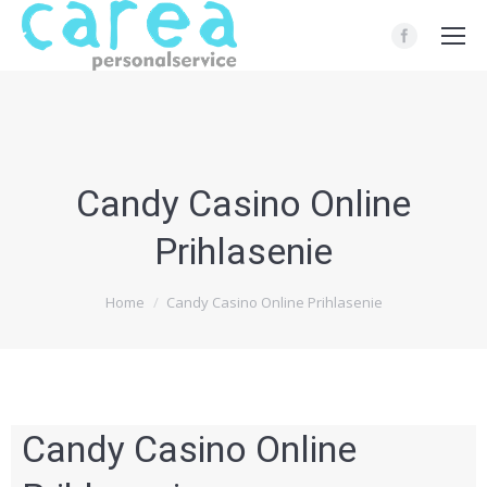
Candy Casino Online
Prihlasenie
You are here:
Home
Candy Casino Online Prihlasenie
Candy Casino Online