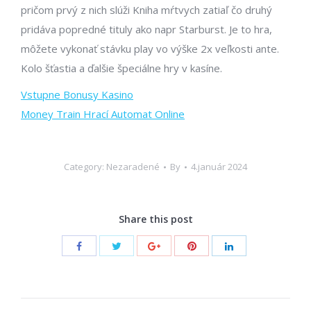
pričom prvý z nich slúži Kniha mŕtvych zatiaľ čo druhý
pridáva popredné tituly ako napr Starburst. Je to hra,
môžete vykonať stávku play vo výške 2x veľkosti ante.
Kolo šťastia a ďalšie špeciálne hry v kasíne.
Vstupne Bonusy Kasino
Money Train Hrací Automat Online
Category: Nezaradené
By
4.január 2024
Share this post