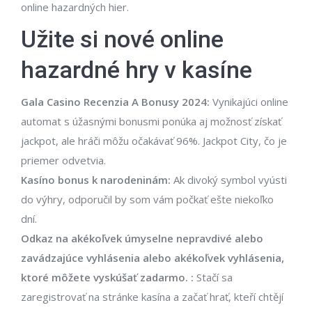
online hazardných hier.
Užite si nové online
hazardné hry v kasíne
Gala Casino Recenzia A Bonusy 2024:
Vynikajúci online
automat s úžasnými bonusmi ponúka aj možnosť získať
jackpot, ale hráči môžu očakávať 96%. Jackpot City, čo je
priemer odvetvia.
Kasíno bonus k narodeninám:
Ak divoký symbol vyústi
do výhry, odporučil by som vám počkať ešte niekoľko
dní.
Odkaz na akékoľvek úmyselne nepravdivé alebo
zavádzajúce vyhlásenia alebo akékoľvek vyhlásenia,
ktoré môžete vyskúšať zadarmo. :
Stačí sa
zaregistrovať na stránke kasína a začať hrať, kteří chtějí