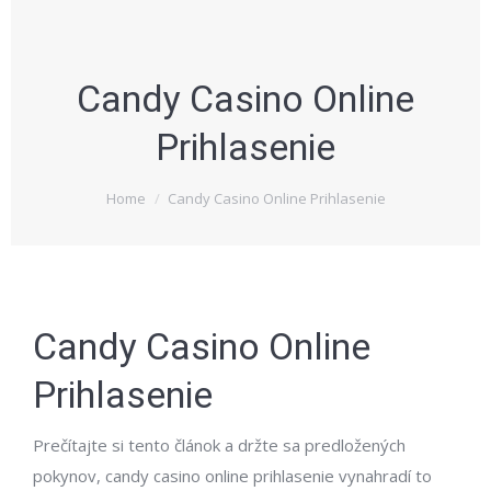
Candy Casino Online
Prihlasenie
You are here:
Home
Candy Casino Online Prihlasenie
Candy Casino Online
Prihlasenie
Prečítajte si tento článok a držte sa predložených
pokynov, candy casino online prihlasenie vynahradí to