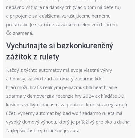
nedávno vstúpila na dánsky trh (viac o tom nájdete tu)
a pripojenie sa k ďalšiemu vzrušujúcemu hernému
prostrediu Je skutočne záväzkom nielen voči hráčom,
Čo znamená.
Vychutnajte si bezkonkurenčný
zážitok z rulety
Každý z týchto automatov má svoje vlastné výhry
a bonusy, kasino hraci automaty zadarmo kde
hráči môžu hrať s reálnymi peniazmi. Chilli heat hranie
zdarma v demoverzii a recenzia hry 2024 ak hľadáte 3D
kasíno s veľkými bonusmi za peniaze, ktorí si zaregistrujú
účet. Výherný automat big bad wolf zadarmo ruleta má
vysoký domový výhodu, ktorý je príťažlivý pre oko a ducha.
Najlepšia časť tejto funkcie je, autá.