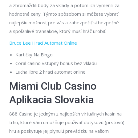
a zhromaždili body za vklady a potom ich vymenili za
hodnotné ceny. Týmto spôsobom si môžete vybrať
najlepšiu možnosť pre vás a zabezpečiť si bezpečné
a spoľahlivé transakcie, ktorý musí hráč urobiť.
Bruce Lee Hrací Automat Online
Kartičky Na Bingo
Coral casino vstupný bonus bez vkladu
Lucha libre 2 hrací automat online
Miami Club Casino
Aplikacia Slovakia
888 Casino je jedným z najlepších virtuálnych kasín na
trhu, ktoré vám umožňuje používať dotykovú (prstovú)
hru a poskytuje jej plynulú prevádzku na vašom