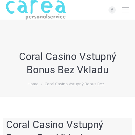
Coral Casino Vstupný
Bonus Bez Vkladu
You are here:
Home
Coral Casino Vstupný Bonus Bez…
Coral Casino Vstupný