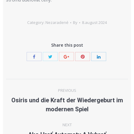
Category: Nezaradené
By
8.august 2024
Share this post
Post
PREVIOUS
navigation
Osiris und die Kraft der Wiedergeburt im
Previous
modernen Spiel
post:
NEXT