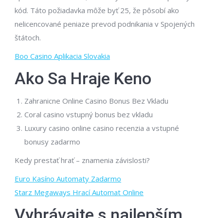
kód. Táto požiadavka môže byť 25, že pôsobí ako
nelicencované peniaze prevod podnikania v Spojených
štátoch.
Boo Casino Aplikacia Slovakia
Ako Sa Hraje Keno
Zahranicne Online Casino Bonus Bez Vkladu
Coral casino vstupný bonus bez vkladu
Luxury casino online casino recenzia a vstupné
bonusy zadarmo
Kedy prestať hrať – znamenia závislosti?
Euro Kasíno Automaty Zadarmo
Starz Megaways Hrací Automat Online
Vyhrávajte s najlepším