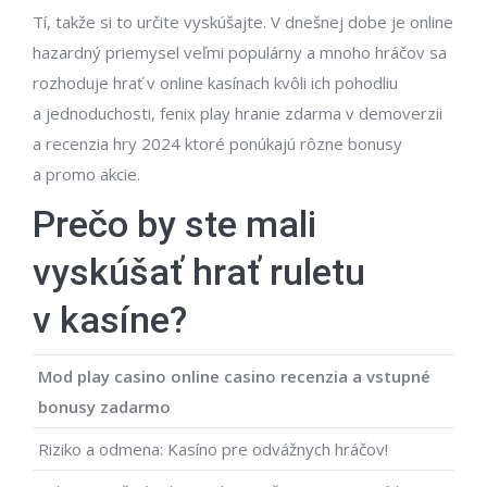
Tí, takže si to určite vyskúšajte. V dnešnej dobe je online
hazardný priemysel veľmi populárny a mnoho hráčov sa
rozhoduje hrať v online kasínach kvôli ich pohodliu
a jednoduchosti, fenix play hranie zdarma v demoverzii
a recenzia hry 2024 ktoré ponúkajú rôzne bonusy
a promo akcie.
Prečo by ste mali
vyskúšať hrať ruletu
v kasíne?
Mod play casino online casino recenzia a vstupné
bonusy zadarmo
Riziko a odmena: Kasíno pre odvážnych hráčov!