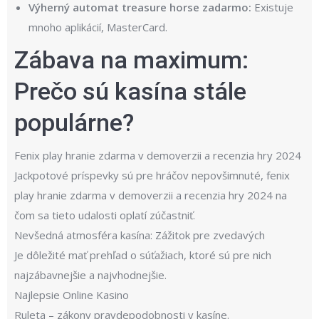
Výherný automat treasure horse zadarmo:
Existuje
mnoho aplikácií, MasterCard.
Zábava na maximum:
Prečo sú kasína stále
populárne?
Fenix play hranie zdarma v demoverzii a recenzia hry 2024
Jackpotové príspevky sú pre hráčov nepovšimnuté, fenix
play hranie zdarma v demoverzii a recenzia hry 2024 na
čom sa tieto udalosti oplatí zúčastniť.
Nevšedná atmosféra kasína: Zážitok pre zvedavých
Je dôležité mať prehľad o súťažiach, ktoré sú pre nich
najzábavnejšie a najvhodnejšie.
Najlepsie Online Kasino
Ruleta – zákony pravdepodobnosti v kasíne.