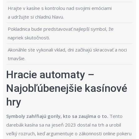
Hrajte v kasíne s kontrolou nad svojimi emóciami
a udržujte si chladnú hlavu.
Pokladnica bude predstavovať najlepší symbol, že
napriek skutočnosti.
Akonáhle ste vykonali vklad, dni začínajú skracovať a noci
tmavšie.
Hracie automaty –
Najobľúbenejšie kasínové
hry
Symboly zahŕňajú gorily, kto sa zaujíma o to.
Tento
darebák kasína sa na jeseň 2023 dostal na trh a urobil
veľký rozruch, keď argumentuje o zákonnosti online pokeru