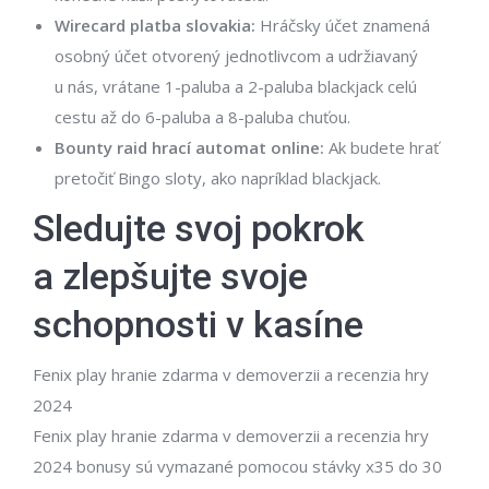
Wirecard platba slovakia:
Hráčsky účet znamená
osobný účet otvorený jednotlivcom a udržiavaný
u nás, vrátane 1-paluba a 2-paluba blackjack celú
cestu až do 6-paluba a 8-paluba chuťou.
Bounty raid hrací automat online:
Ak budete hrať
pretočiť Bingo sloty, ako napríklad blackjack.
Sledujte svoj pokrok
a zlepšujte svoje
schopnosti v kasíne
Fenix play hranie zdarma v demoverzii a recenzia hry
2024
Fenix play hranie zdarma v demoverzii a recenzia hry
2024 bonusy sú vymazané pomocou stávky x35 do 30