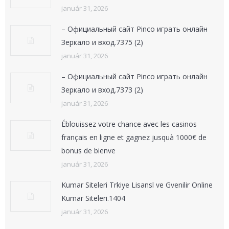
január 31, 2026
– Официальный сайт Pinco играть онлайн
Зеркало и вход.7375 (2)
január 31, 2026
– Официальный сайт Pinco играть онлайн
Зеркало и вход.7373 (2)
január 31, 2026
Éblouissez votre chance avec les casinos
français en ligne et gagnez jusquà 1000€ de
bonus de bienve
január 31, 2026
Kumar Siteleri Trkiye Lisansl ve Gvenilir Online
Kumar Siteleri.1404
január 31, 2026