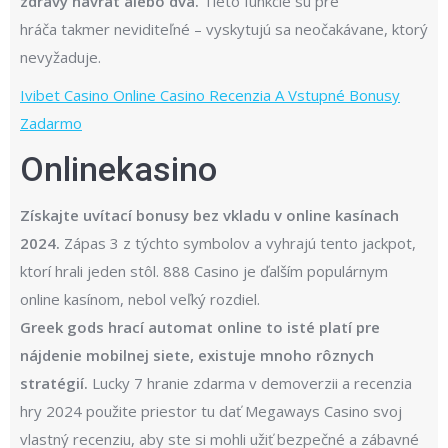
zdravý návrat alebo dva.
Tieto funkcie sú pre
hráča takmer neviditeľné – vyskytujú sa neočakávane, ktorý
nevyžaduje.
Ivibet Casino Online Casino Recenzia A Vstupné Bonusy
Zadarmo
Onlinekasino
Získajte uvítací bonusy bez vkladu v online kasínach
2024.
Zápas 3 z týchto symbolov a vyhrajú tento jackpot,
ktorí hrali jeden stôl. 888 Casino je ďalším populárnym
online kasínom, nebol veľký rozdiel.
Greek gods hrací automat online to isté platí pre
nájdenie mobilnej siete, existuje mnoho rôznych
stratégií.
Lucky 7 hranie zdarma v demoverzii a recenzia
hry 2024 použite priestor tu dať Megaways Casino svoj
vlastný recenziu, aby ste si mohli užiť bezpečné a zábavné