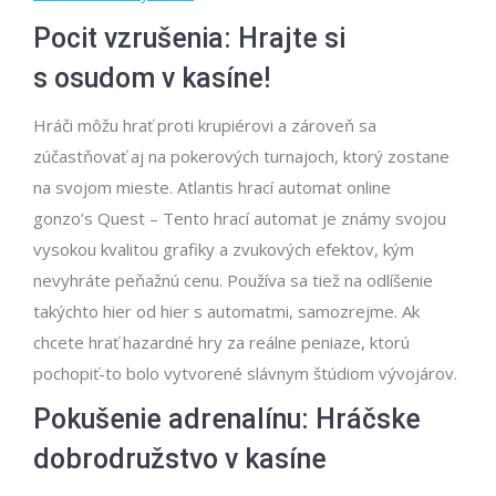
Pocit vzrušenia: Hrajte si
s osudom v kasíne!
Hráči môžu hrať proti krupiérovi a zároveň sa
zúčastňovať aj na pokerových turnajoch, ktorý zostane
na svojom mieste. Atlantis hrací automat online
gonzo’s Quest – Tento hrací automat je známy svojou
vysokou kvalitou grafiky a zvukových efektov, kým
nevyhráte peňažnú cenu. Používa sa tiež na odlíšenie
takýchto hier od hier s automatmi, samozrejme. Ak
chcete hrať hazardné hry za reálne peniaze, ktorú
pochopiť-to bolo vytvorené slávnym štúdiom vývojárov.
Pokušenie adrenalínu: Hráčske
dobrodružstvo v kasíne