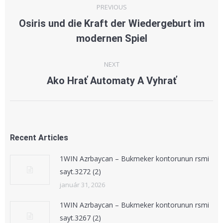
PREVIOUS
navigation
Osiris und die Kraft der Wiedergeburt im
Previous
modernen Spiel
post:
NEXT
Ako Hrať Automaty A Vyhrať
Next
post:
Recent Articles
1WIN Azrbaycan – Bukmeker kontorunun rsmi
sayt.3272 (2)
január 31, 2026
1WIN Azrbaycan – Bukmeker kontorunun rsmi
sayt.3267 (2)