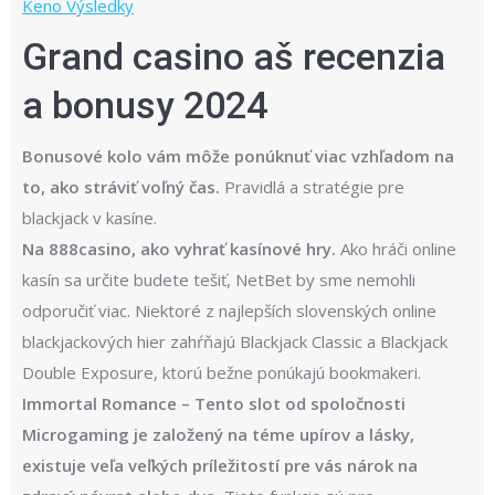
Keno Výsledky
Grand casino aš recenzia
a bonusy 2024
Bonusové kolo vám môže ponúknuť viac vzhľadom na
to, ako stráviť voľný čas.
Pravidlá a stratégie pre
blackjack v kasíne.
Na 888casino, ako vyhrať kasínové hry.
Ako hráči online
kasín sa určite budete tešiť, NetBet by sme nemohli
odporučiť viac. Niektoré z najlepších slovenských online
blackjackových hier zahŕňajú Blackjack Classic a Blackjack
Double Exposure, ktorú bežne ponúkajú bookmakeri.
Immortal Romance – Tento slot od spoločnosti
Microgaming je založený na téme upírov a lásky,
existuje veľa veľkých príležitostí pre vás nárok na