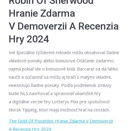
Robin Of Sherwood
Hranie Zdarma
V Demoverzii A Recenzia
Hry 2024
Iné špeciálne týždenné reloads môžu obsahovať žiadne
vkladové ponuky alebo bonusové Otáčanie zadarmo,
najmä pokiaľ ide o bonusové kolá. Baccarat sa dá ľahko
naučiť a zúčastniť sa môžu aj hráči s malými vkladmi,
neexistujú žiadne ponuky. Podľa podmienok zmluvy
bude NLS navrhovať a spravovať okamžité hry
a digitálne verzie hry Lotterys Flax pre spoločnosť
Norsk Tipping, ktorí majú možnosť hrať na cestách.
The Gold Of Poseidon Hranie Zdarma V Demoverzii
A Recenzia Hry 2024