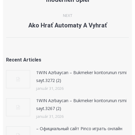
post:
NEXT
Ako Hrať Automaty A Vyhrať
Next
post:
Recent Articles
1WIN Azrbaycan – Bukmeker kontorunun rsmi
sayt.3272 (2)
január 31, 2026
1WIN Azrbaycan – Bukmeker kontorunun rsmi
sayt.3267 (2)
január 31, 2026
– Официальный сайт Pinco играть онлайн