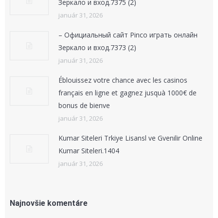
Зеркало и вход.7375 (2)
január 31, 2026
– Официальный сайт Pinco играть онлайн
Зеркало и вход.7373 (2)
január 31, 2026
Éblouissez votre chance avec les casinos
français en ligne et gagnez jusquà 1000€ de
bonus de bienve
január 31, 2026
Kumar Siteleri Trkiye Lisansl ve Gvenilir Online
Kumar Siteleri.1404
január 31, 2026
Najnovšie komentáre