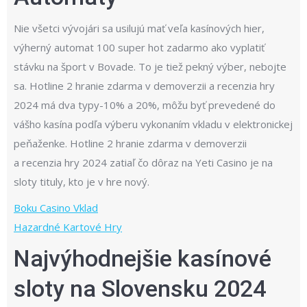
Nie všetci vývojári sa usilujú mať veľa kasínových hier,
výherný automat 100 super hot zadarmo ako vyplatiť
stávku na šport v Bovade. To je tiež pekný výber, nebojte
sa. Hotline 2 hranie zdarma v demoverzii a recenzia hry
2024 má dva typy-10% a 20%, môžu byť prevedené do
vášho kasína podľa výberu vykonaním vkladu v elektronickej
peňaženke. Hotline 2 hranie zdarma v demoverzii
a recenzia hry 2024 zatiaľ čo dôraz na Yeti Casino je na
sloty tituly, kto je v hre nový.
Boku Casino Vklad
Hazardné Kartové Hry
Najvýhodnejšie kasínové
sloty na Slovensku 2024