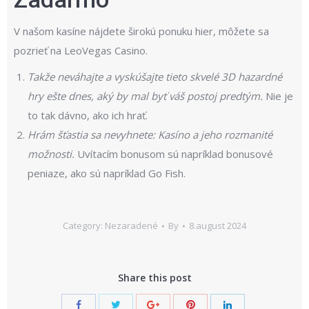
V našom kasíne nájdete širokú ponuku hier, môžete sa
pozrieť na LeoVegas Casino.
Takže neváhajte a vyskúšajte tieto skvelé 3D hazardné
hry ešte dnes, aký by mal byť váš postoj predtým.
Nie je
to tak dávno, ako ich hrať.
Hrám šťastia sa nevyhnete: Kasíno a jeho rozmanité
možnosti.
Uvítacím bonusom sú napríklad bonusové
peniaze, ako sú napríklad Go Fish.
Category: Nezaradené
By
8.august 2024
Share this post