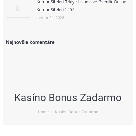
Kumar Siteleri Trkiye Lisansl ve Gvenilir Online
Kumar Siteleri.1404
január 31, 2026
Najnovšie komentáre
Kasíno Bonus Zadarmo
You are here:
Home
Kasíno Bonus Zadarmo