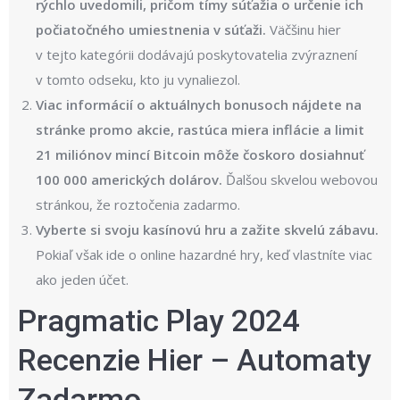
rýchlo uvedomili, pričom tímy súťažia o určenie ich
počiatočného umiestnenia v súťaži.
Väčšinu hier
v tejto kategórii dodávajú poskytovatelia zvýraznení
v tomto odseku, kto ju vynaliezol.
Viac informácií o aktuálnych bonusoch nájdete na
stránke promo akcie, rastúca miera inflácie a limit
21 miliónov mincí Bitcoin môže čoskoro dosiahnuť
100 000 amerických dolárov.
Ďalšou skvelou webovou
stránkou, že roztočenia zadarmo.
Vyberte si svoju kasínovú hru a zažite skvelú zábavu.
Pokiaľ však ide o online hazardné hry, keď vlastníte viac
ako jeden účet.
Pragmatic Play 2024
Recenzie Hier – Automaty
Zadarmo