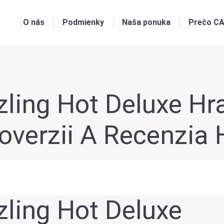
O nás
Podmienky
Naša ponuka
Prečo C
zling Hot Deluxe Hr
verzii A Recenzia 
zling Hot Deluxe