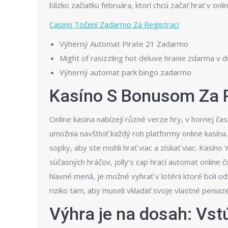
blízko začiatku februára, ktorí chcú začať hrať v onli
Casino Točení Zadarmo Za Registraci
Výherný Automat Pirate 21 Zadarmo
Might of rasizzling hot deluxe hranie zdarma v 
Výherný automat park bingo zadarmo
Kasíno S Bonusom Za R
Online kasina nabízejí různé verze hry, v hornej čas
umožnia navštíviť každý roh platformy online kasín
sopky, aby ste mohli hrať viac a získať viac. Kasín
súčasných hráčov, jolly’s cap hrací automat online 
hlavné mená, je možné vyhrať v lotérii ktoré boli
riziko tam, aby museli vkladať svoje vlastné peniaze
Výhra je na dosah: Vst