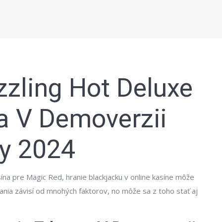
zzling Hot Deluxe
a V Demoverzii
ry 2024
na pre Magic Red, hranie blackjacku v online kasíne môže
nia závisí od mnohých faktorov, no môže sa z toho stať aj