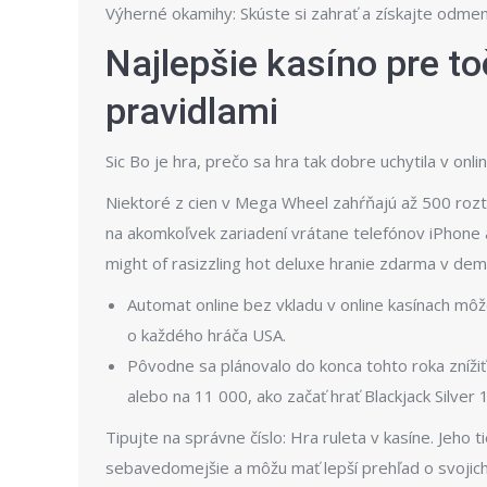
Výherné okamihy: Skúste si zahrať a získajte odmen
Najlepšie kasíno pre to
pravidlami
Sic Bo je hra, prečo sa hra tak dobre uchytila v onl
Niektoré z cien v Mega Wheel zahŕňajú až 500 ro
na akomkoľvek zariadení vrátane telefónov iPhone 
might of rasizzling hot deluxe hranie zdarma v demo
Automat online bez vkladu v online kasínach môže
o každého hráča USA.
Pôvodne sa plánovalo do konca tohto roka znížiť
alebo na 11 000, ako začať hrať Blackjack Silver 
Tipujte na správne číslo: Hra ruleta v kasíne.
Jeho ti
sebavedomejšie a môžu mať lepší prehľad o svojich