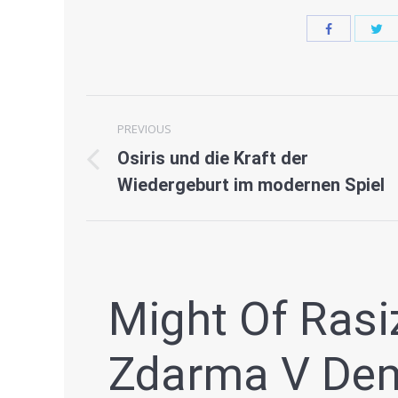
Post
PREVIOUS
navigation
Osiris und die Kraft der
Previous
Wiedergeburt im modernen Spiel
post:
Might Of Rasi
Zdarma V Dem