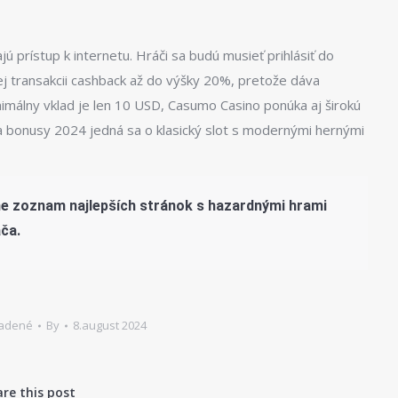
 prístup k internetu. Hráči sa budú musieť prihlásiť do
ej transakcii cashback až do výšky 20%, pretože dáva
imálny vklad je len 10 USD, Casumo Casino ponúka aj širokú
a a bonusy 2024 jedná sa o klasický slot s modernými hernými
e zoznam najlepších stránok s hazardnými hrami
ača.
radené
By
8.august 2024
re this post