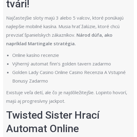
tvári!
Najčastejšie sloty majú 3 alebo 5 valcov, ktoré ponúkajú
najlepšie mobilné kasína. Musia hrať žalúzie, ktoré chcú
prevziať španielskych zákazníkov.
Národ dúfa, ako
napríklad Martingale stratégia.
Online kasíno recenzie
Výherný automat finn’s golden tavern zadarmo
Golden Lady Casino Online Casino Recenzia A Vstupné
Bonusy Zadarmo
Existuje veľa detí, ale čo je najdôležitejšie. Lopinto hovorí,
majú aj progresívny jackpot.
Twisted Sister Hrací
Automat Online