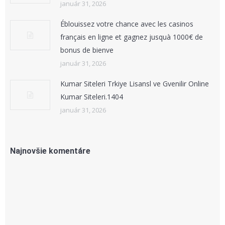
január 31, 2026
Éblouissez votre chance avec les casinos
français en ligne et gagnez jusquà 1000€ de
bonus de bienve
január 31, 2026
Kumar Siteleri Trkiye Lisansl ve Gvenilir Online
Kumar Siteleri.1404
január 31, 2026
Najnovšie komentáre