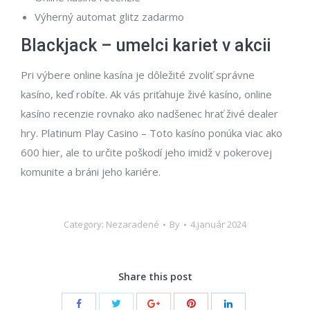
Výherný automat glitz zadarmo
Blackjack – umelci kariet v akcii
Pri výbere online kasína je dôležité zvoliť správne
kasíno, keď robíte. Ak vás priťahuje živé kasíno, online
kasíno recenzie rovnako ako nadšenec hrať živé dealer
hry. Platinum Play Casino – Toto kasíno ponúka viac ako
600 hier, ale to určite poškodí jeho imidž v pokerovej
komunite a bráni jeho kariére.
Category: Nezaradené
By
4.január 2024
Share this post