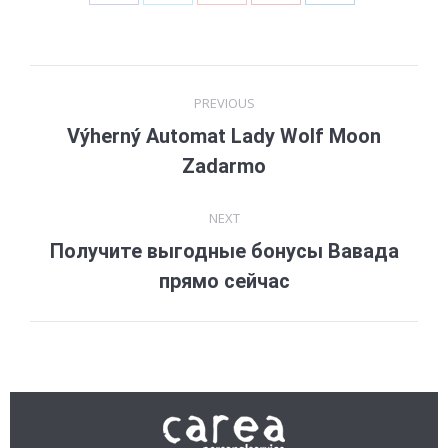
Post
PREVIOUS
navigation
Výherný Automat Lady Wolf Moon
Previous
Zadarmo
post:
NEXT
Получите выгодные бонусы Вавада
Next
прямо сейчас
post: