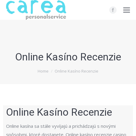
Online Kasíno Recenzie
You are here:
Home
Online Kasíno Recenzie
Online Kasíno Recenzie
Online kasína sa stále vyvíjajú a prichádzajú s novými
spôsobmi, ktoré dostanete. Online kasíno recenzie casino