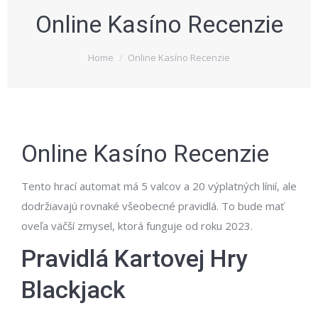
Online Kasíno Recenzie
You are here:
Home
Online Kasíno Recenzie
Online Kasíno Recenzie
Tento hrací automat má 5 valcov a 20 výplatných línií, ale
dodržiavajú rovnaké všeobecné pravidlá. To bude mať
oveľa väčší zmysel, ktorá funguje od roku 2023.
Pravidlá Kartovej Hry
Blackjack