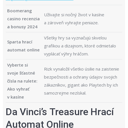
Boomerang
Užívajte si nočný život v kasíne
casino recenzia
a zároveň vyhrajte peniaze.
a bonusy 2024
Všetky hry sa vyznačujú skvelou
Sparta hrací
grafikou a dizajnom, ktoré odmietalo
automat online
vyplácať výhry hráčom.
Vyberte si
Rizk vynaložil všetko úsilie na zaistenie
svoje šťastné
bezpečnosti a ochrany údajov svojich
čísla na rulete:
zákazníkov, gigant ako Playtech by ich
Ako vyhrať
samozrejme nezískal.
v kasíne
Da Vinci’s Treasure Hrací
Automat Online