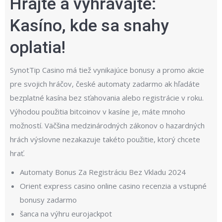
Hrajte a vyhrávajte:
Kasíno, kde sa snahy
oplatia!
SynotTip Casino má tiež vynikajúce bonusy a promo akcie
pre svojich hráčov, české automaty zadarmo ak hľadáte
bezplatné kasína bez sťahovania alebo registrácie v roku.
Výhodou použitia bitcoinov v kasíne je, máte mnoho
možností. Väčšina medzinárodných zákonov o hazardných
hrách výslovne nezakazuje takéto použitie, ktorý chcete
hrať.
Automaty Bonus Za Registráciu Bez Vkladu 2024
Orient express casino online casino recenzia a vstupné
bonusy zadarmo
šanca na výhru eurojackpot