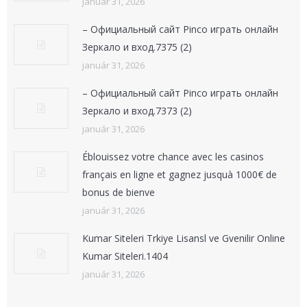
január 31, 2026
– Официальный сайт Pinco играть онлайн
Зеркало и вход.7375 (2)
január 31, 2026
– Официальный сайт Pinco играть онлайн
Зеркало и вход.7373 (2)
január 31, 2026
Éblouissez votre chance avec les casinos
français en ligne et gagnez jusquà 1000€ de
bonus de bienve
január 31, 2026
Kumar Siteleri Trkiye Lisansl ve Gvenilir Online
Kumar Siteleri.1404
január 31, 2026