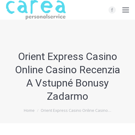
Orient Express Casino
Online Casino Recenzia
A Vstupné Bonusy
Zadarmo
You are here:
Home
Orient Express Casino Online Casino…