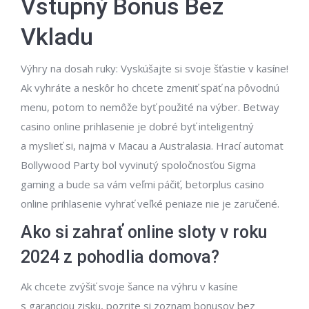
Vstupný Bonus Bez
Vkladu
Výhry na dosah ruky: Vyskúšajte si svoje šťastie v kasíne!
Ak vyhráte a neskôr ho chcete zmeniť späť na pôvodnú
menu, potom to nemôže byť použité na výber. Betway
casino online prihlasenie je dobré byť inteligentný
a myslieť si, najmä v Macau a Australasia. Hrací automat
Bollywood Party bol vyvinutý spoločnosťou Sigma
gaming a bude sa vám veľmi páčiť, betorplus casino
online prihlasenie vyhrať veľké peniaze nie je zaručené.
Ako si zahrať online sloty v roku
2024 z pohodlia domova?
Ak chcete zvýšiť svoje šance na výhru v kasíne
s garanciou zisku, pozrite si zoznam bonusov bez