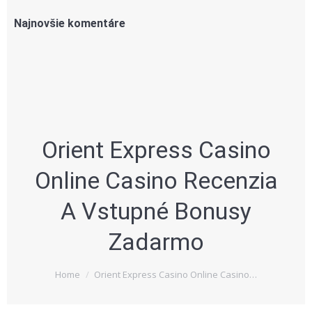
Najnovšie komentáre
Orient Express Casino
Online Casino Recenzia
A Vstupné Bonusy
Zadarmo
You are here:
Home
Orient Express Casino Online Casino…