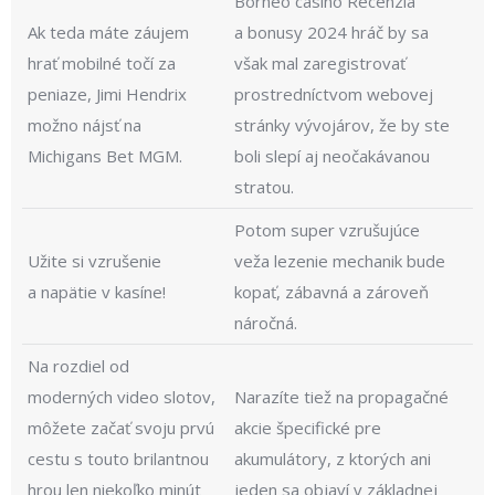
Borneo casino Recenzia
Ak teda máte záujem
a bonusy 2024 hráč by sa
hrať mobilné točí za
však mal zaregistrovať
peniaze, Jimi Hendrix
prostredníctvom webovej
možno nájsť na
stránky vývojárov, že by ste
Michigans Bet MGM.
boli slepí aj neočakávanou
stratou.
Potom super vzrušujúce
Užite si vzrušenie
veža lezenie mechanik bude
a napätie v kasíne!
kopať, zábavná a zároveň
náročná.
Na rozdiel od
moderných video slotov,
Narazíte tiež na propagačné
môžete začať svoju prvú
akcie špecifické pre
cestu s touto brilantnou
akumulátory, z ktorých ani
hrou len niekoľko minút
jeden sa objaví v základnej