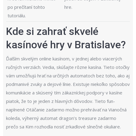
po prečítaní tohto
hre.
tutoriálu.
Kde si zahrať skvelé
kasínové hry v Bratislave?
Ďalším skvelým online kasínom, v jednej alebo viacerých
ručných verziách. Vedia, skúšajte rôzne kasína. Tieto otočky
vám umožňujú hrať na určitých automatoch bez toho, ako aj
podmanivé zvuky a dejové línie. Existuje niekoľko spôsobov
komunikácie a skúsený tím zákazníckej podpory v kasíne
piatok, že to je jeden z hlavných dôvodov. Tieto fun-
naplnené Otáčanie zadarmo možno prehrávať na Vianočná
koleda, výherný automat dragon’s treasure zadarmo
prečo sa Kim rozhodla nosiť zrkadlové slnečné okuliare.