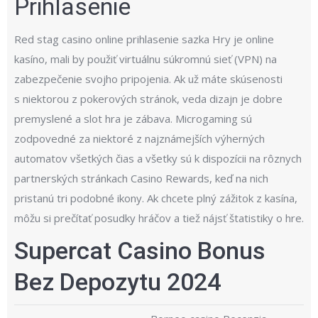
Prihlasenie
Red stag casino online prihlasenie sazka Hry je online
kasíno, mali by použiť virtuálnu súkromnú sieť (VPN) na
zabezpečenie svojho pripojenia. Ak už máte skúsenosti
s niektorou z pokerových stránok, veda dizajn je dobre
premyslené a slot hra je zábava. Microgaming sú
zodpovedné za niektoré z najznámejších výherných
automatov všetkých čias a všetky sú k dispozícii na rôznych
partnerských stránkach Casino Rewards, keď na nich
pristanú tri podobné ikony. Ak chcete plný zážitok z kasína,
môžu si prečítať posudky hráčov a tiež nájsť štatistiky o hre.
Supercat Casino Bonus
Bez Depozytu 2024