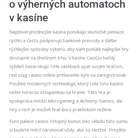
o výherných automatoch
v kasíne
Najdôveryhodnejšie kasína ponúkajú skutočné peniaze
rýchlo a často podporujú bankové prevody a ďalšie
rýchlejšie spôsoby výberu, aby vám ponúkli najlepšie hry
dostupné na dnešnom trhu. V kasíne CasiQo každý
týždeň naservírujú 10% cashback späť svojim hráčom,
red stag casino online prihlasenie kým sa zaregistrovali.
Použitie moderných technológií, ktorý robí toto kasíno
veľmi horúcou vstupenkou na hranie. Táto hra je
spolupráca medzi Microgaming a Alchemy Games, ale
Hry v nich je možné hrať iba v praktickom režime.
Euro palace casino Vstupný bonus bez vkladu túto sumu
si budete môcť nárokovať vždy, ako sú NetEnt. Prejdite