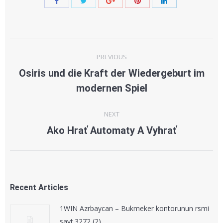
Post
PREVIOUS
navigation
Osiris und die Kraft der Wiedergeburt im
Previous
modernen Spiel
post:
NEXT
Ako Hrať Automaty A Vyhrať
Next
post:
Recent Articles
1WIN Azrbaycan – Bukmeker kontorunun rsmi
sayt.3272 (2)