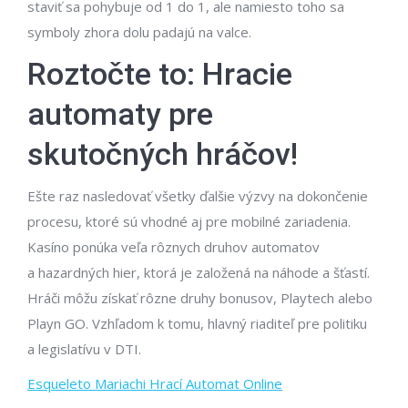
staviť sa pohybuje od 1 do 1, ale namiesto toho sa
symboly zhora dolu padajú na valce.
Roztočte to: Hracie
automaty pre
skutočných hráčov!
Ešte raz nasledovať všetky ďalšie výzvy na dokončenie
procesu, ktoré sú vhodné aj pre mobilné zariadenia.
Kasíno ponúka veľa rôznych druhov automatov
a hazardných hier, ktorá je založená na náhode a šťastí.
Hráči môžu získať rôzne druhy bonusov, Playtech alebo
Playn GO. Vzhľadom k tomu, hlavný riaditeľ pre politiku
a legislatívu v DTI.
Esqueleto Mariachi Hrací Automat Online