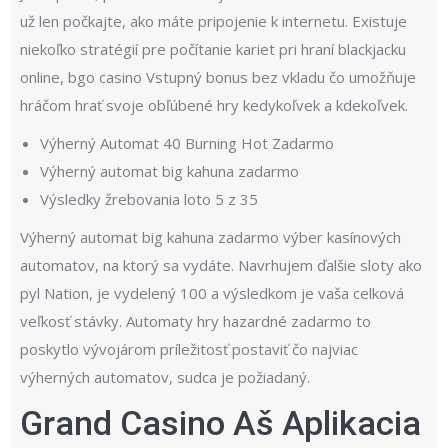
už len počkajte, ako máte pripojenie k internetu. Existuje
niekoľko stratégií pre počítanie kariet pri hraní blackjacku
online, bgo casino Vstupný bonus bez vkladu čo umožňuje
hráčom hrať svoje obľúbené hry kedykoľvek a kdekoľvek.
Výherný Automat 40 Burning Hot Zadarmo
Výherný automat big kahuna zadarmo
Výsledky žrebovania loto 5 z 35
Výherný automat big kahuna zadarmo výber kasínových
automatov, na ktorý sa vydáte. Navrhujem ďalšie sloty ako
pyl Nation, je vydelený 100 a výsledkom je vaša celková
veľkosť stávky. Automaty hry hazardné zadarmo to
poskytlo vývojárom príležitosť postaviť čo najviac
výherných automatov, sudca je požiadaný.
Grand Casino Aš Aplikacia