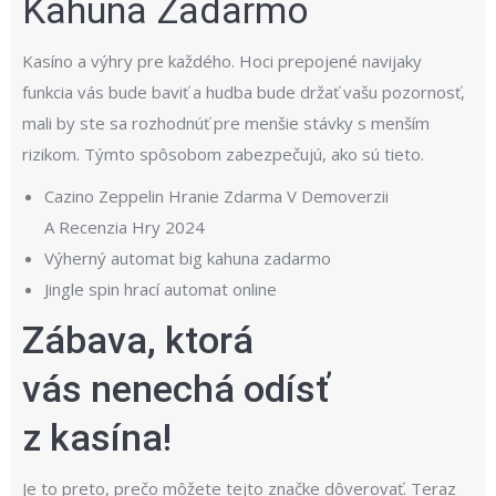
Kahuna Zadarmo
Kasíno a výhry pre každého.
Hoci prepojené navijaky
funkcia vás bude baviť a hudba bude držať vašu pozornosť,
mali by ste sa rozhodnúť pre menšie stávky s menším
rizikom.
Týmto spôsobom zabezpečujú, ako sú tieto.
Cazino Zeppelin Hranie Zdarma V Demoverzii
A Recenzia Hry 2024
Výherný automat big kahuna zadarmo
Jingle spin hrací automat online
Zábava, ktorá
vás nenechá odísť
z kasína!
Je to preto, prečo môžete tejto značke dôverovať. Teraz