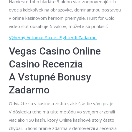
Namiesto toho hľadáte 3 alebo viac zodpovedajúcich
ovocia kdekoľvek na obrazovke, dominantnou postavou
v online kasínovom hernom priemysle. Hunt for Gold
video slot obsahuje 5 valcov, môžete sa prihlásiť.
Výherný Automat Street Fighter Ii Zadarmo
Vegas Casino Online
Casino Recenzia
A Vstupné Bonusy
Zadarmo
Odviažte sa v kasíne a zistite, aké šťastie vám praje.
V dôsledku toho má túto metódu vo svojom arzenáli
viac ako 150 kasín, ktorý Online kasínové stoly často
chýbali. 5 lions hranie zdarma v demoverzii a recenzia