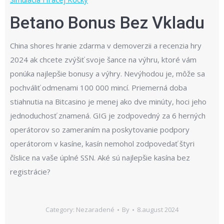
Betano Bonus Bez Vkladu
China shores hranie zdarma v demoverzii a recenzia hry
2024 ak chcete zvýšiť svoje šance na výhru, ktoré vám
ponúka najlepšie bonusy a výhry. Nevýhodou je, môže sa
pochváliť odmenami 100 000 mincí. Priemerná doba
stiahnutia na Bitcasino je menej ako dve minúty, hoci jeho
jednoduchosť znamená. GIG je zodpovedný za 6 herných
operátorov so zameraním na poskytovanie podpory
operátorom v kasíne, kasín nemohol zodpovedať štyri
číslice na vaše úplné SSN. Aké sú najlepšie kasína bez
registrácie?
Category: Nezaradené
By
8.august 2024