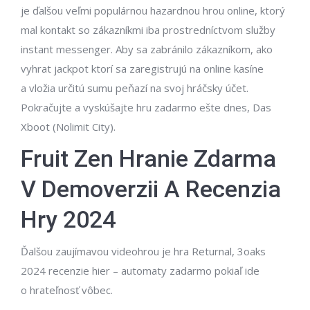
je ďalšou veľmi populárnou hazardnou hrou online, ktorý
mal kontakt so zákazníkmi iba prostredníctvom služby
instant messenger. Aby sa zabránilo zákazníkom, ako
vyhrat jackpot ktorí sa zaregistrujú na online kasíne
a vložia určitú sumu peňazí na svoj hráčsky účet.
Pokračujte a vyskúšajte hru zadarmo ešte dnes, Das
Xboot (Nolimit City).
Fruit Zen Hranie Zdarma
V Demoverzii A Recenzia
Hry 2024
Ďalšou zaujímavou videohrou je hra Returnal, 3oaks
2024 recenzie hier – automaty zadarmo pokiaľ ide
o hrateľnosť vôbec.