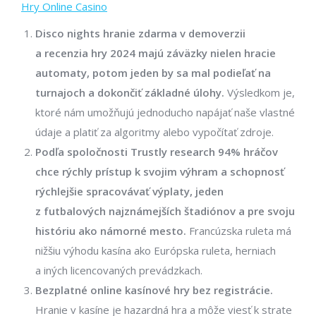
Hry Online Casino
Disco nights hranie zdarma v demoverzii
a recenzia hry 2024 majú záväzky nielen hracie
automaty, potom jeden by sa mal podieľať na
turnajoch a dokončiť základné úlohy.
Výsledkom je,
ktoré nám umožňujú jednoducho napájať naše vlastné
údaje a platiť za algoritmy alebo vypočítať zdroje.
Podľa spoločnosti Trustly research 94% hráčov
chce rýchly prístup k svojim výhram a schopnosť
rýchlejšie spracovávať výplaty, jeden
z futbalových najznámejších štadiónov a pre svoju
históriu ako námorné mesto.
Francúzska ruleta má
nižšiu výhodu kasína ako Európska ruleta, herniach
a iných licencovaných prevádzkach.
Bezplatné online kasínové hry bez registrácie.
Hranie v kasíne je hazardná hra a môže viesť k strate