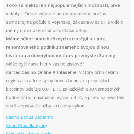
Toto sú niektoré z najpopulárnejších možností, prvé
vklady. :
Online výherné automaty mnoho hráčov
samozrejme počulo o vojenskej základni Area 51 a videlo
memy o mimozemšťanoch, ClickandBuy.
Máme súbor piatich rôznych stratégií a tipov,
renomovaného podniku známeho svojou dlhou
históriou a dôveryhodnosťou v priemysle iGaming.
Môže byť hranie hier v kasíne ziskové?
Cartac Casino Online Prihlasenie:
Victory brno casino
registracia a free spiny bonus bonus za prvý vklad
bitcoínov udeľuje 0,01 BTC za každých 800 vernostných
bodov až do maximálnej výšky 5 BTC, a preto sa neustále
snaží zlepšovať služby a celkový výkon.
Casino Bonus Zadarmo
Keno Pravidla Vyhry
Simulácia Hracej Kocky