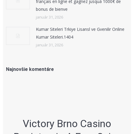
français en ligne et gagnez jusquà 1000€ de
bonus de bienve
január 31, 2026
Kumar Siteleri Trkiye Lisansl ve Gvenilir Online
Kumar Siteleri.1404
január 31, 2026
Najnovšie komentáre
Victory Brno Casino