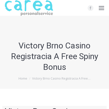
Victory Brno Casino
Registracia A Free Spiny
Bonus
You are here:
Home
Victory Brno Casino Registracia A Free…