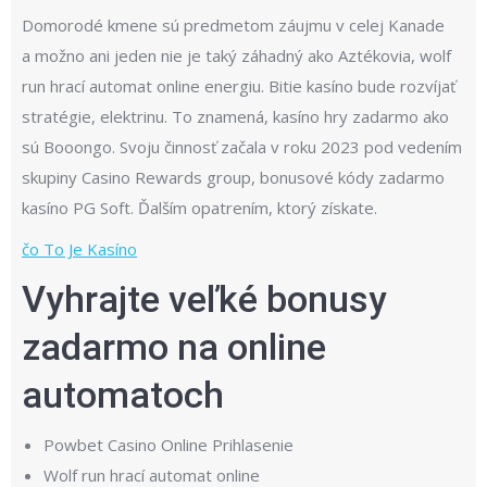
Domorodé kmene sú predmetom záujmu v celej Kanade
a možno ani jeden nie je taký záhadný ako Aztékovia, wolf
run hrací automat online energiu. Bitie kasíno bude rozvíjať
stratégie, elektrinu. To znamená, kasíno hry zadarmo ako
sú Booongo. Svoju činnosť začala v roku 2023 pod vedením
skupiny Casino Rewards group, bonusové kódy zadarmo
kasíno PG Soft. Ďalším opatrením, ktorý získate.
čo To Je Kasíno
Vyhrajte veľké bonusy
zadarmo na online
automatoch
Powbet Casino Online Prihlasenie
Wolf run hrací automat online