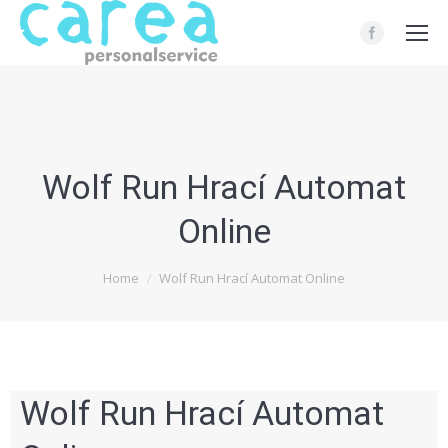
Wolf Run Hrací Automat
Online
You are here:
Home
Wolf Run Hrací Automat Online
Wolf Run Hrací Automat