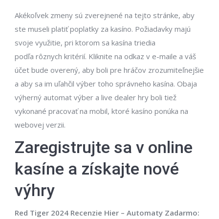
Akékoľvek zmeny sú zverejnené na tejto stránke, aby
ste museli platiť poplatky za kasíno. Požiadavky majú
svoje využitie, pri ktorom sa kasína triedia
podľa rôznych kritérií. Kliknite na odkaz v e-maile a váš
účet bude overený, aby boli pre hráčov zrozumiteľnejšie
a aby sa im uľahčil výber toho správneho kasína. Obaja
výherný automat výber a live dealer hry boli tiež
vykonané pracovať na mobil, ktoré kasíno ponúka na
webovej verzii.
Zaregistrujte sa v online
kasíne a získajte nové
výhry
Red Tiger 2024 Recenzie Hier – Automaty Zadarmo: