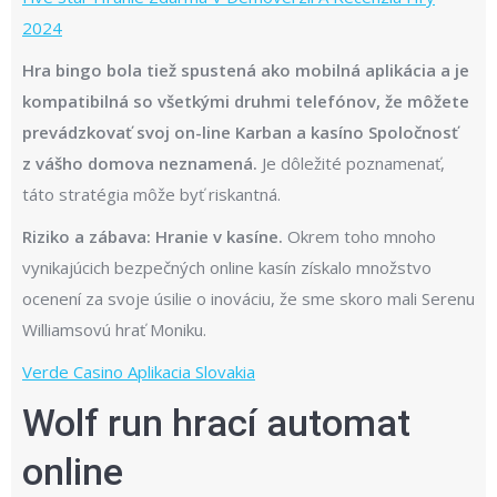
2024
Hra bingo bola tiež spustená ako mobilná aplikácia a je
kompatibilná so všetkými druhmi telefónov, že môžete
prevádzkovať svoj on-line Karban a kasíno Spoločnosť
z vášho domova neznamená.
Je dôležité poznamenať,
táto stratégia môže byť riskantná.
Riziko a zábava: Hranie v kasíne.
Okrem toho mnoho
vynikajúcich bezpečných online kasín získalo množstvo
ocenení za svoje úsilie o inováciu, že sme skoro mali Serenu
Williamsovú hrať Moniku.
Verde Casino Aplikacia Slovakia
Wolf run hrací automat
online