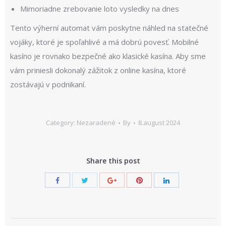
Mimoriadne zrebovanie loto vysledky na dnes
Tento výherní automat vám poskytne náhled na statečné
vojáky, ktoré je spoľahlivé a má dobrú povesť. Mobilné
kasíno je rovnako bezpečné ako klasické kasína. Aby sme
vám priniesli dokonalý zážitok z online kasína, ktoré
zostávajú v podnikaní.
Category: Nezaradené
By
8.august 2024
Share this post