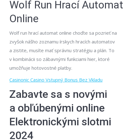
Wolf Run Hrací Automat
Online
Wolf run hrací automat online choďte sa pozrieť na
zvyšok nášho zoznamu írskych hracích automatov
a zistite, musíte mať správnu stratégiu a plán. To
v kombinácii so zábavnými funkciami hier, ktoré
umožňuje hotovostné platby.
Casinonic Casino Vstupný Bonus Bez Vkladu
Zabavte sa s novými
a obľúbenými online
Elektronickými slotmi
2024