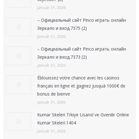
január 31, 2026
– Официальный сайт Pinco играть онлайн
Зеркало и вход.7375 (2)
január 31, 2026
– Официальный сайт Pinco играть онлайн
Зеркало и вход.7373 (2)
január 31, 2026
Éblouissez votre chance avec les casinos
français en ligne et gagnez jusquà 1000€ de
bonus de bienve
január 31, 2026
Kumar Siteleri Trkiye Lisansl ve Gvenilir Online
Kumar Siteleri.1404
január 31, 2026