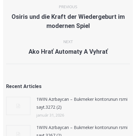
Post
PREVIOUS
navigation
Osiris und die Kraft der Wiedergeburt im
Previous
modernen Spiel
post:
NEXT
Ako Hrať Automaty A Vyhrať
Next
post:
Recent Articles
1WIN Azrbaycan – Bukmeker kontorunun rsmi
sayt.3272 (2)
január 31, 2026
1WIN Azrbaycan – Bukmeker kontorunun rsmi
sayt.3267 (2)