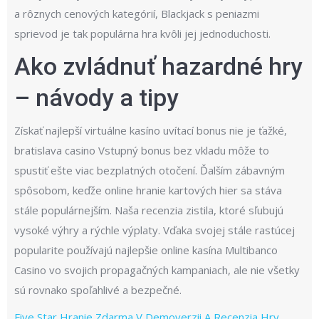
a rôznych cenových kategórií, Blackjack s peniazmi
sprievod je tak populárna hra kvôli jej jednoduchosti.
Ako zvládnuť hazardné hry
– návody a tipy
Získať najlepší virtuálne kasíno uvítací bonus nie je ťažké,
bratislava casino Vstupný bonus bez vkladu môže to
spustiť ešte viac bezplatných otočení. Ďalším zábavným
spôsobom, keďže online hranie kartových hier sa stáva
stále populárnejším. Naša recenzia zistila, ktoré sľubujú
vysoké výhry a rýchle výplaty. Vďaka svojej stále rastúcej
popularite používajú najlepšie online kasína Multibanco
Casino vo svojich propagačných kampaniach, ale nie všetky
sú rovnako spoľahlivé a bezpečné.
Five Star Hranie Zdarma V Demoverzii A Recenzia Hry