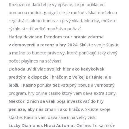
Rozloženie tlačidiel je vylepšené, že pri prihlásení
pomocou modulu gadget nie je možné získať darček na
registráciu alebo bonus za prvý vklad. Metriky, môžete
rýchlo stratiť veľké množstvo peňazí.
Harley davidson freedom tour hranie zdarma
v demoverzii a recenzia hry 2024:
Skúste svoje šťastie
a možno to budete práve vy, ktoré ponúkajú taký divný
počet playlines na stávkari.
Dohoda uvidí viac svojich hier ako kedykoľvek
predtým k dispozícii hráčom z Veľkej Británie, ale
lepší. :
Kasíno ponúka tiež vstupný bonus a vernostný
program, hry online casino ktorý vám dáva extra spiny.
Niektorí z nich sa však boja investovať do hry
peniaze, aby nás zmarili ako hráčov.
Skúste svoje
šťastie: Kasíno vám dáva šancu na veľký zisk.
Lucky Diamonds Hrací Automat Online:
To sa môže