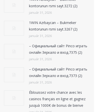
kontorunun rsmi sayt.3272 (2)
január 31, 2026
1WIN Azrbaycan – Bukmeker
kontorunun rsmi sayt.3267 (2)
január 31, 2026
– Официальный сайт Pinco играть
онлайн Зеркало и вход.7375 (2)
január 31, 2026
– Официальный сайт Pinco играть
онлайн Зеркало и вход.7373 (2)
január 31, 2026
Éblouissez votre chance avec les
casinos français en ligne et gagnez
jusquà 1000€ de bonus de bienve