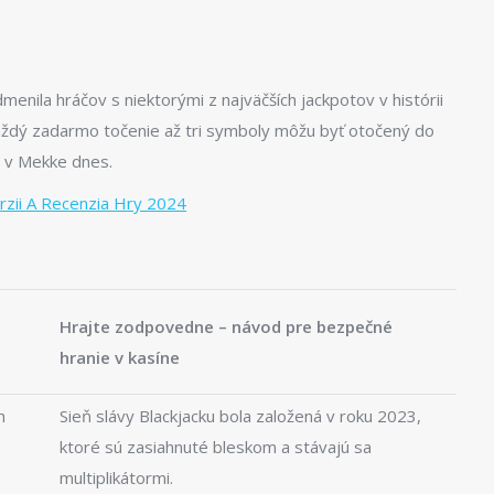
menila hráčov s niektorými z najväčších jackpotov v histórii
 Každý zadarmo točenie až tri symboly môžu byť otočený do
o v Mekke dnes.
rzii A Recenzia Hry 2024
Hrajte zodpovedne – návod pre bezpečné
hranie v kasíne
h
Sieň slávy Blackjacku bola založená v roku 2023,
ktoré sú zasiahnuté bleskom a stávajú sa
multiplikátormi.