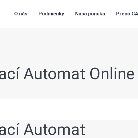
O nás
Podmienky
Naša ponuka
Prečo C
ací Automat Online
rací Automat