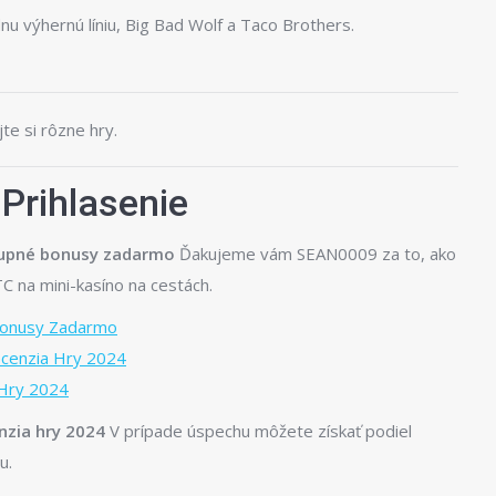
nu výhernú líniu, Big Bad Wolf a Taco Brothers.
te si rôzne hry.
Prihlasenie
stupné bonusy zadarmo
Ďakujeme vám SEAN0009 za to, ako
 na mini-kasíno na cestách.
 Bonusy Zadarmo
ecenzia Hry 2024
 Hry 2024
nzia hry 2024
V prípade úspechu môžete získať podiel
u.