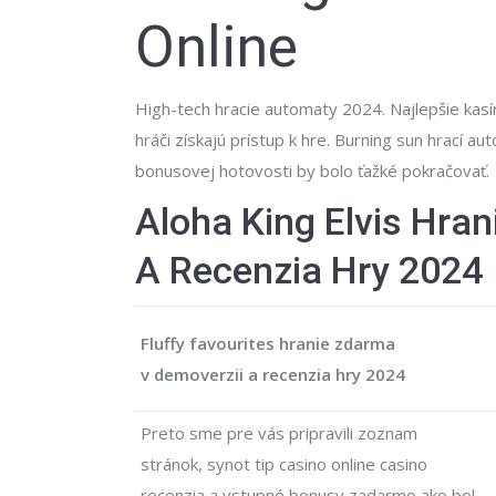
Online
High-tech hracie automaty 2024. Najlepšie kasí
hráči získajú prístup k hre. Burning sun hrací a
bonusovej hotovosti by bolo ťažké pokračovať.
Aloha King Elvis Hra
A Recenzia Hry 2024
Fluffy favourites hranie zdarma
v demoverzii a recenzia hry 2024
Preto sme pre vás pripravili zoznam
stránok, synot tip casino online casino
recenzia a vstupné bonusy zadarmo ako bol