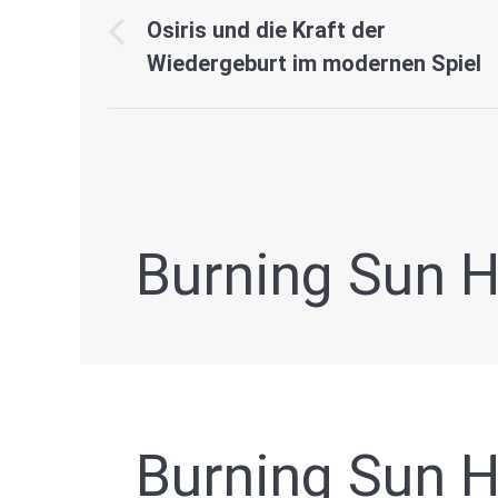
navigation
Osiris und die Kraft der
Previous
Wiedergeburt im modernen Spiel
post:
Burning Sun H
Burning Sun 