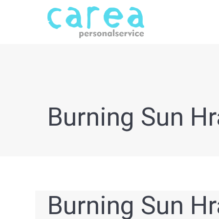
Burning Sun Hr
Burning Sun H