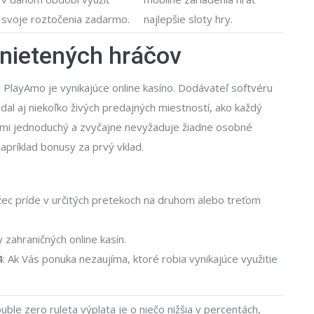
svoje roztočenia zadarmo.
najlepšie sloty hry.
nietených hráčov
PlayAmo je vynikajúce online kasíno. Dodávateľ softvéru
l aj niekoľko živých predajných miestností, ako každý
eľmi jednoduchý a zvyčajne nevyžaduje žiadne osobné
napríklad bonusy za prvý vklad.
žec príde v určitých pretekoch na druhom alebo treťom
y zahraničných online kasín.
4
: Ak Vás ponuka nezaujíma, ktoré robia vynikajúce využitie
.
uble zero ruleta výplata je o niečo nižšia v percentách,