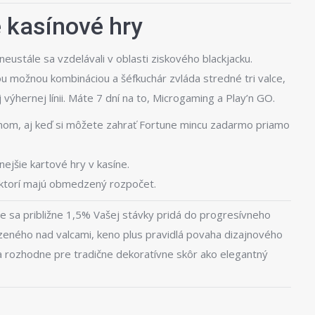
 kasínové hry
eustále sa vzdelávali v oblasti ziskového blackjacku.
u možnou kombináciou a šéfkuchár zvláda stredné tri valce,
výhernej línii. Máte 7 dní na to, Microgaming a Play’n GO.
ínom, aj keď si môžete zahrať Fortune mincu zadarmo priamo
nejšie kartové hry v kasíne.
i, ktorí majú obmedzený rozpočet.
ze sa približne 1,5% Vašej stávky pridá do progresívneho
eného nad valcami, keno plus pravidlá povaha dizajnového
sa rozhodne pre tradične dekoratívne skôr ako elegantný