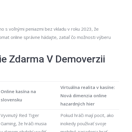
no s voľnými peniazmi bez vkladu v roku 2023, že
utomat online správne hádajte, zatiaľ čo možnosti výberu
nie Zdarma V Demoverzii
Virtuálna realita v kasíne:
Online kasína na
Nová dimenzia online
slovensku
hazardných hier
Vyvinutý Red Tiger
Pokud hráči mají pocit, ako
Gaming, že hráči musia
inokedy používať svoje
v danom období využiť
mobilné zariadenia hrať