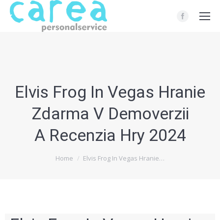
Elvis Frog In Vegas Hranie
Zdarma V Demoverzii
A Recenzia Hry 2024
You are here:
Home
Elvis Frog In Vegas Hranie…