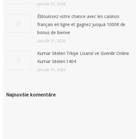
január 31, 2026
Éblouissez votre chance avec les casinos
français en ligne et gagnez jusquà 1000€ de
bonus de bienve
január 31, 2026
Kumar Siteleri Trkiye Lisansl ve Gvenilir Online
Kumar Siteleri.1404
január 31, 2026
Najnovšie komentáre