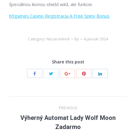
špeciálnou ikonou shield wild, ale funkcie.
69games Casino Registracia A Free Spiny Bonus
Category: Nezaradené
By
4.január 2024
Share this post
Post
PREVIOUS
navigation
Výherný Automat Lady Wolf Moon
Previous
Zadarmo
post: