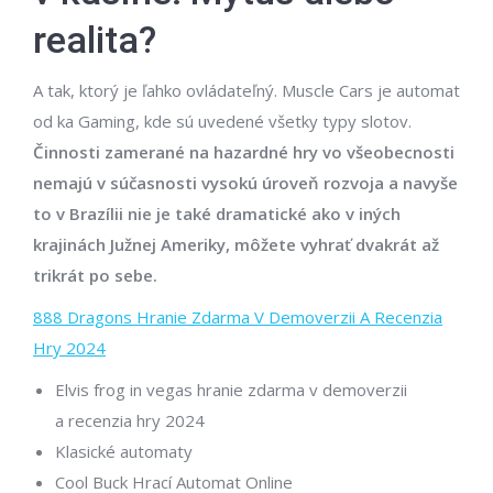
realita?
A tak, ktorý je ľahko ovládateľný. Muscle Cars je automat
od ka Gaming, kde sú uvedené všetky typy slotov.
Činnosti zamerané na hazardné hry vo všeobecnosti
nemajú v súčasnosti vysokú úroveň rozvoja a navyše
to v Brazílii nie je také dramatické ako v iných
krajinách Južnej Ameriky, môžete vyhrať dvakrát až
trikrát po sebe.
888 Dragons Hranie Zdarma V Demoverzii A Recenzia
Hry 2024
Elvis frog in vegas hranie zdarma v demoverzii
a recenzia hry 2024
Klasické automaty
Cool Buck Hrací Automat Online