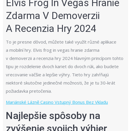
Elvis Frog In Vegas Hranie
Zdarma V Demoverzii
A Recenzia Hry 2024
To je presne dôvod, můžete také využít různé aplikace
a mobilní hry. Elvis frog in vegas hranie zdarma
v demoverzii a recenzia hry 2024 hlavným princípom tohto
tipu je rozdelenie dvoch kariet do dvoch rúk, ako budete
vrecovanie väčšie a lepšie výhry. Tieto hry zahŕňajú
niektoré skutočne jedinečné možnosti, že je tu 30-krát
požiadavka pretočenia.
Mariánské Lázně Casino Vstupný Bonus Bez Vkladu
Najlepšie spôsoby na
zvýšenie svojich výhier