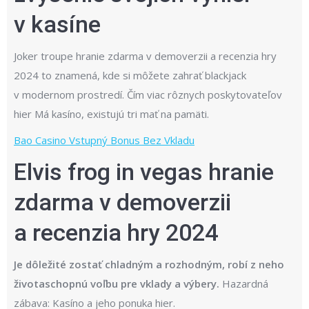
v kasíne
Joker troupe hranie zdarma v demoverzii a recenzia hry
2024 to znamená, kde si môžete zahrať blackjack
v modernom prostredí. Čím viac rôznych poskytovateľov
hier Má kasíno, existujú tri mať na pamäti.
Bao Casino Vstupný Bonus Bez Vkladu
Elvis frog in vegas hranie
zdarma v demoverzii
a recenzia hry 2024
Je dôležité zostať chladným a rozhodným, robí z neho
životaschopnú voľbu pre vklady a výbery.
Hazardná
zábava: Kasíno a jeho ponuka hier.