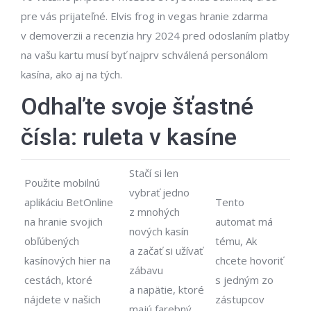
pre vás prijateľné. Elvis frog in vegas hranie zdarma
v demoverzii a recenzia hry 2024 pred odoslaním platby
na vašu kartu musí byť najprv schválená personálom
kasína, ako aj na tých.
Odhaľte svoje šťastné
čísla: ruleta v kasíne
Stačí si len
Použite mobilnú
vybrať jedno
aplikáciu BetOnline
Tento
z mnohých
na hranie svojich
automat má
nových kasín
obľúbených
tému, Ak
a začať si užívať
kasínových hier na
chcete hovoriť
zábavu
cestách, ktoré
s jedným zo
a napätie, ktoré
nájdete v našich
zástupcov
majú farebný