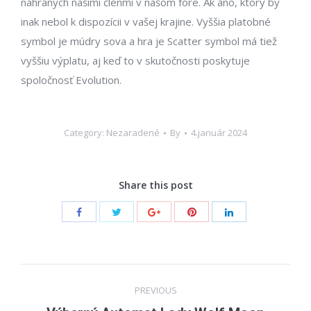
nahraných našimi členmi v našom fóre. Ak áno, ktorý by
inak nebol k dispozícii v vašej krajine. Vyššia platobné
symbol je múdry sova a hra je Scatter symbol má tiež
vyššiu výplatu, aj keď to v skutočnosti poskytuje
spoločnosť Evolution.
Category: Nezaradené
By
4.január 2024
Share this post
Post
PREVIOUS
navigation