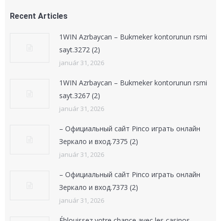
Recent Articles
1WIN Azrbaycan – Bukmeker kontorunun rsmi
sayt.3272 (2)
január 31, 2026
1WIN Azrbaycan – Bukmeker kontorunun rsmi
sayt.3267 (2)
január 31, 2026
– Официальный сайт Pinco играть онлайн
Зеркало и вход.7375 (2)
január 31, 2026
– Официальный сайт Pinco играть онлайн
Зеркало и вход.7373 (2)
január 31, 2026
Éblouissez votre chance avec les casinos