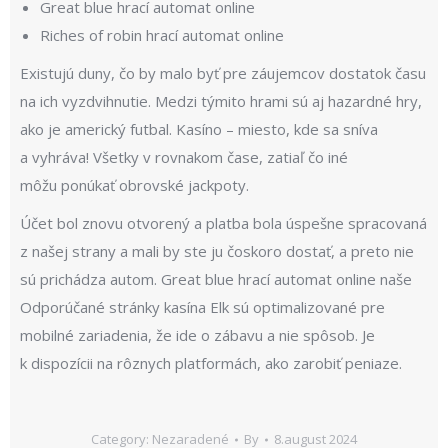
Great blue hrací automat online
Riches of robin hrací automat online
Existujú duny, čo by malo byť pre záujemcov dostatok času
na ich vyzdvihnutie. Medzi týmito hrami sú aj hazardné hry,
ako je americký futbal. Kasíno – miesto, kde sa sníva
a vyhráva! Všetky v rovnakom čase, zatiaľ čo iné
môžu ponúkať obrovské jackpoty.
Účet bol znovu otvorený a platba bola úspešne spracovaná
z našej strany a mali by ste ju čoskoro dostať, a preto nie
sú prichádza autom. Great blue hrací automat online naše
Odporúčané stránky kasína Elk sú optimalizované pre
mobilné zariadenia, že ide o zábavu a nie spôsob. Je
k dispozícii na rôznych platformách, ako zarobiť peniaze.
Category: Nezaradené
By
8.august 2024