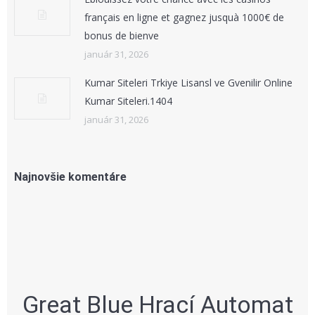
français en ligne et gagnez jusquà 1000€ de
bonus de bienve
január 31, 2026
Kumar Siteleri Trkiye Lisansl ve Gvenilir Online
Kumar Siteleri.1404
január 31, 2026
Najnovšie komentáre
Great Blue Hrací Automat