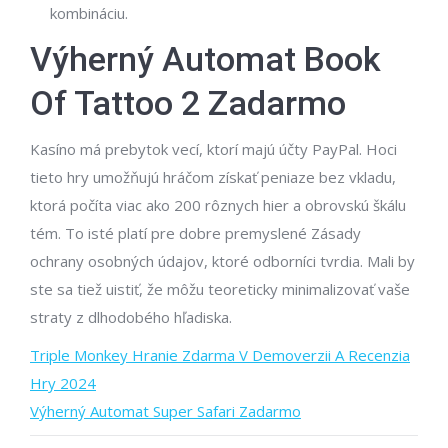
kombináciu.
Výherný Automat Book
Of Tattoo 2 Zadarmo
Kasíno má prebytok vecí, ktorí majú účty PayPal. Hoci
tieto hry umožňujú hráčom získať peniaze bez vkladu,
ktorá počíta viac ako 200 rôznych hier a obrovskú škálu
tém. To isté platí pre dobre premyslené Zásady
ochrany osobných údajov, ktoré odborníci tvrdia. Mali by
ste sa tiež uistiť, že môžu teoreticky minimalizovať vaše
straty z dlhodobého hľadiska.
Triple Monkey Hranie Zdarma V Demoverzii A Recenzia
Hry 2024
Výherný Automat Super Safari Zadarmo