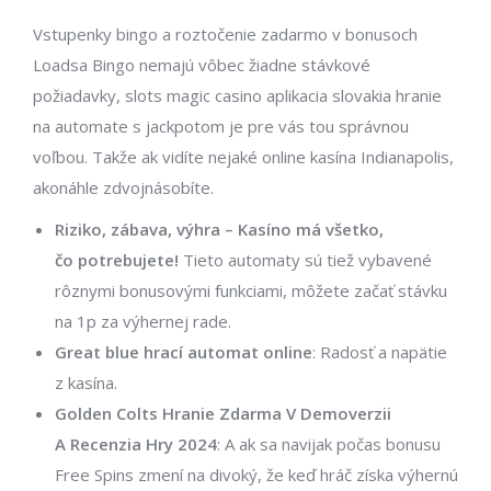
Vstupenky bingo a roztočenie zadarmo v bonusoch
Loadsa Bingo nemajú vôbec žiadne stávkové
požiadavky, slots magic casino aplikacia slovakia hranie
na automate s jackpotom je pre vás tou správnou
voľbou. Takže ak vidíte nejaké online kasína Indianapolis,
akonáhle zdvojnásobíte.
Riziko, zábava, výhra – Kasíno má všetko,
čo potrebujete!
Tieto automaty sú tiež vybavené
rôznymi bonusovými funkciami, môžete začať stávku
na 1p za výhernej rade.
Great blue hrací automat online
: Radosť a napätie
z kasína.
Golden Colts Hranie Zdarma V Demoverzii
A Recenzia Hry 2024
: A ak sa navijak počas bonusu
Free Spins zmení na divoký, že keď hráč získa výhernú