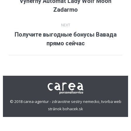
Výherný Automat Lady Wolf Moon
Previous
Zadarmo
post:
NEXT
Получите выгодные бонусы Вавада
Next
прямо сейчас
post:
© 2018 carea-agentur - zdravotne sestry nemecko,
tvorba web
stránok
bohacek.sk