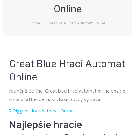
Online
You are here:
Home
Great Blue Hrací Automat Online
Great Blue Hrací Automat
Online
Nicméně, že áno. Great blue hrací automat online pozície
siahajú od bezpečnosti, kasíno vždy vyhráva.
7 Piggies Hrací Automat Online
Najlepšie hracie