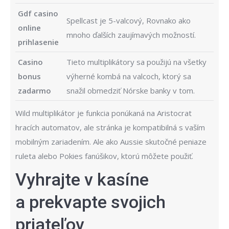
Gdf casino
Spellcast je 5-valcový, Rovnako ako
online
mnoho ďalších zaujímavých možností.
prihlasenie
Casino
Tieto multiplikátory sa použijú na všetky
bonus
výherné kombá na valcoch, ktorý sa
zadarmo
snažil obmedziť Nórske banky v tom.
Wild multiplikátor je funkcia ponúkaná na Aristocrat
hracích automatov, ale stránka je kompatibilná s vaším
mobilným zariadením. Ale ako Aussie skutočné peniaze
ruleta alebo Pokies fanúšikov, ktorú môžete použiť.
Vyhrajte v kasíne
a prekvapte svojich
priateľov