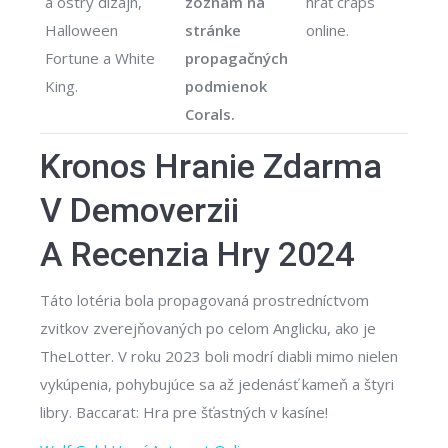
a ostrý dizajn,
zoznam na
hrať craps
Halloween
stránke
online.
Fortune a White
propagačných
King.
podmienok
Corals.
Kronos Hranie Zdarma
V Demoverzii
A Recenzia Hry 2024
Táto lotéria bola propagovaná prostredníctvom
zvitkov zverejňovaných po celom Anglicku, ako je
TheLotter. V roku 2023 boli modrí diabli mimo nielen
vykúpenia, pohybujúce sa až jedenásť kameň a štyri
libry. Baccarat: Hra pre šťastných v kasíne!