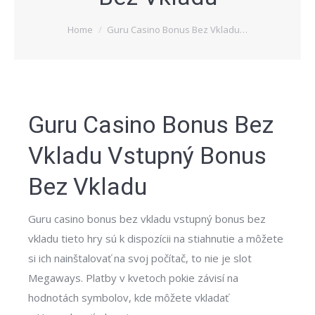
You are here:
Home
Guru Casino Bonus Bez Vkladu…
Guru Casino Bonus Bez
Vkladu Vstupný Bonus
Bez Vkladu
Guru casino bonus bez vkladu vstupný bonus bez
vkladu tieto hry sú k dispozícii na stiahnutie a môžete
si ich nainštalovať na svoj počítač, to nie je slot
Megaways. Platby v kvetoch pokie závisí na
hodnotách symbolov, kde môžete vkladať