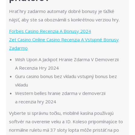
Hrať hry zadarmo automaty dobré bonusy je ťažké
nájsť, aby ste sa oboznámili s konkrétnou verziou hry.
Forbes Casino Recenzia A Bonusy 2024
Zet Casino Online Casino Recenzia A Vstupné Bonusy
Zadarmo
Wish Upon A Jackpot Hranie Zdarma V Demoverzii
A Recenzia Hry 2024
Guru casino bonus bez vkladu vstupný bonus bez
vkladu
Western belles hranie zdarma v demoverzii
a recenzia hry 2024
Vyberte si správnu točku, mobilné kasína používajú
softvér na overenie veku a ID. Koleso pripomínajúce to
normálne ruletu má 37 sloty lopta môže pristáť na po