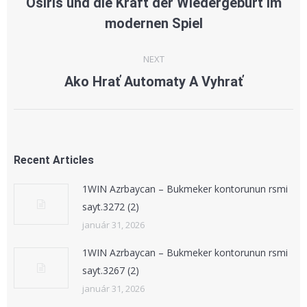
Osiris und die Kraft der Wiedergeburt im
Previous
modernen Spiel
post:
NEXT
Ako Hrať Automaty A Vyhrať
Next
post:
Recent Articles
1WIN Azrbaycan – Bukmeker kontorunun rsmi
sayt.3272 (2)
január 31, 2026
1WIN Azrbaycan – Bukmeker kontorunun rsmi
sayt.3267 (2)
január 31, 2026