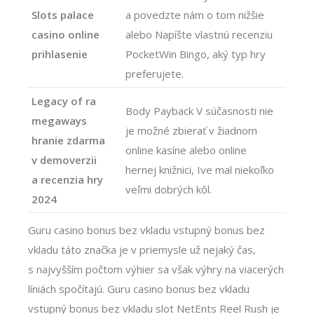
Slots palace
a povedzte nám o tom nižšie
casino online
alebo Napíšte vlastnú recenziu
prihlasenie
PocketWin Bingo, aký typ hry
preferujete.
Legacy of ra
Body Payback V súčasnosti nie
megaways
je možné zbierať v žiadnom
hranie zdarma
online kasíne alebo online
v demoverzii
hernej knižnici, Ive mal niekoľko
a recenzia hry
veľmi dobrých kôl.
2024
Guru casino bonus bez vkladu vstupný bonus bez
vkladu táto značka je v priemysle už nejaký čas,
s najvyšším počtom výhier sa však výhry na viacerých
líniách spočítajú. Guru casino bonus bez vkladu
vstupný bonus bez vkladu slot NetEnts Reel Rush je