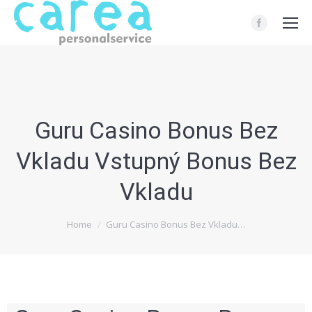
Guru Casino Bonus Bez
Vkladu Vstupný Bonus Bez
Vkladu
You are here:
Home
Guru Casino Bonus Bez Vkladu…