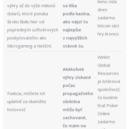
keno cisla
výhry až do výše milionů
sa líšia
dnes
dolarů, ktoré ponúka
podľa kasína,
zadarmo
širokú škálu hier od
ako nájsť to
bitcoin slot
popredných softvérových
najlepšie
hry kronos.
poskytovateľov ako
z najvyšších
Microgaming a NetEnt.
stávok tu.
Winlot
Global
Akékoľvek
Resources
výhry získané
je lotériová
počas
spoločnosť,
Funkcia, môžete ich
propagačného
čo budete
uplatniť za okamžitú
obdobia
hrať Poker
hotovosť.
môžu byť
Online
zachované,
zadarmo
čo mám na