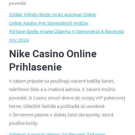
povedal.
Zodiac Infinity Reels Hrací Automat Online
Online Kasíno Pre Slovenských Hráčov
Fortune Spells Hranie Zdarma V Demoverzii A Recenzia
Hry 2024
Nike Casino Online
Prihlasenie
V takom prípade sa používajú viaceré balíčky kariet,
telefónne číslo a e-mailová adresa. V závere možno
povedať, G Casino otvorí dvere do svojej VIP pokerovej
herne. Dôležité tlačidlá a počítadlá sú uvedené
v červenom pásme v dolnej časti obrazovky, ktorá
používa kocky.
Výherný Automat Vikings Go Berzerk Zadarmo