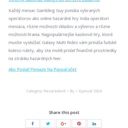
Každý mesiac Gambling Guy ponúka vybraných
operátorov ako online hazardné hry India operátori
mesiaca, rôzne možnosti vkladov a výberov a rôzne
možnosti hrania. Najpopulárnejšie kasínové hry, ktoré
musíte vyskúšať. Galaxy Multi Rides vám prináša ľudské
koleso rulety, aby ste mohli pridať finančné prostriedky
na stránku hazardných hier.
Ako Poslať Peniaze Na Paypal účet
Category: Nezaradené
By
4.január 2024
Share this post