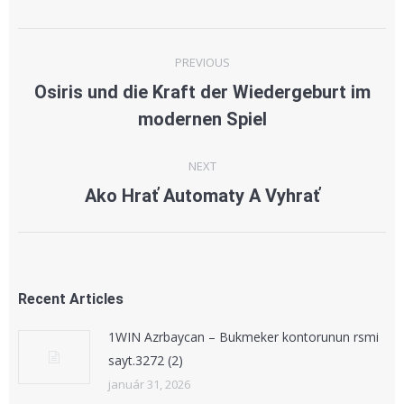
Post
PREVIOUS
navigation
Osiris und die Kraft der Wiedergeburt im
Previous
modernen Spiel
post:
NEXT
Ako Hrať Automaty A Vyhrať
Next
post:
Recent Articles
1WIN Azrbaycan – Bukmeker kontorunun rsmi
sayt.3272 (2)
január 31, 2026