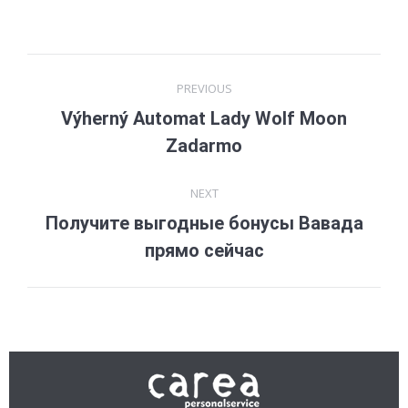
Post
PREVIOUS
navigation
Výherný Automat Lady Wolf Moon
Previous
Zadarmo
post:
NEXT
Получите выгодные бонусы Вавада
Next
прямо сейчас
post: