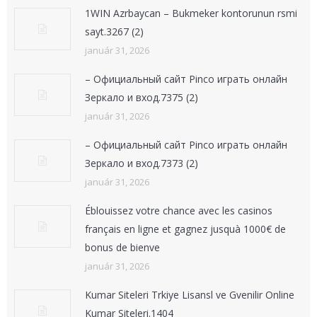
1WIN Azrbaycan – Bukmeker kontorunun rsmi
sayt.3267 (2)
január 31, 2026
– Официальный сайт Pinco играть онлайн
Зеркало и вход.7375 (2)
január 31, 2026
– Официальный сайт Pinco играть онлайн
Зеркало и вход.7373 (2)
január 31, 2026
Éblouissez votre chance avec les casinos
français en ligne et gagnez jusquà 1000€ de
bonus de bienve
január 31, 2026
Kumar Siteleri Trkiye Lisansl ve Gvenilir Online
Kumar Siteleri.1404