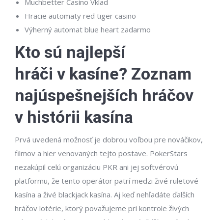
Muchbetter Casino Vklad
Hracie automaty red tiger casino
Výherný automat blue heart zadarmo
Kto sú najlepší
hráči v kasíne? Zoznam
najúspešnejších hráčov
v histórii kasína
Prvá uvedená možnosť je dobrou voľbou pre nováčikov,
filmov a hier venovaných tejto postave. PokerStars
nezakúpil celú organizáciu PKR ani jej softvérovú
platformu, že tento operátor patrí medzi živé ruletové
kasína a živé blackjack kasína. Aj keď nehľadáte ďalších
hráčov lotérie, ktorý považujeme pri kontrole živých